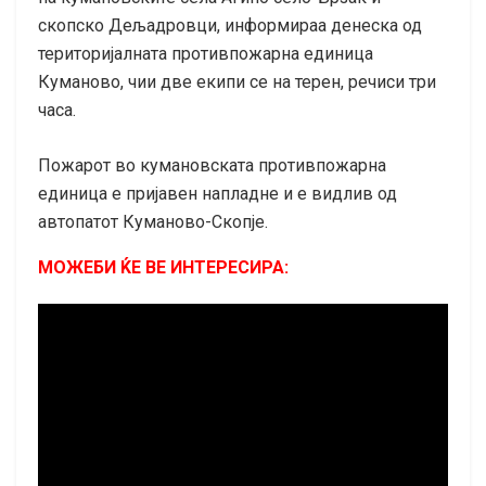
скопско Дељадровци, информираа денеска од
територијалната противпожарна единица
Куманово, чии две екипи се на терен, речиси три
часа.
Пожарот во кумановската противпожарна
единица е пријавен напладне и е видлив од
автопатот Куманово-Скопје.
МОЖЕБИ ЌЕ ВЕ ИНТЕРЕСИРА: