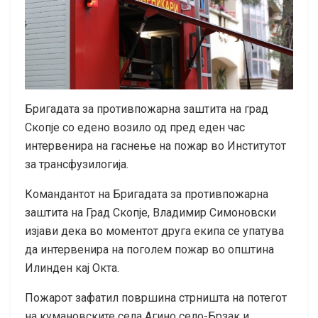
Бригадата за противпожарна заштита на град
Скопје со едено возило од пред еден час
интервенира на гаснење на пожар во Институтот
за трансфузилогија.
Командантот на Бригадата за противпожарна
заштита на Град Скопје, Владимир Симоновски
изјави дека во моментот друга екипа се упатува
да интервенира на поголем пожар во општина
Илинден кај Окта.
Пожарот зафатил површина стрништа на потегот
на кумановските села Агино село-Брзак и