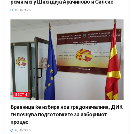
реми меѓу Шкендија Арачиново и Силекс
07/08/2026
ВЕСТИ
Брвеница ќе избира нов градоначалник, ДИК
ги почнува подготовките за изборниот
процес
07/08/2026