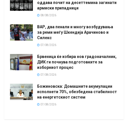
оддава почит на десеттемина загинати
армиски припадници
08/08/2026
ВАР, два пенали и многу возбудувања
за реми меѓу Шкендија Арачиново и
Силекс
07/08/2026
Брвеница ќе избира нов градоначалник,
ДИК ги почнува подготовките за
изборниот процес
07/08/2026
Божиновска: Домашните акумулации
исполнети 70%, обезбедена стабилност
на енергетскиот систем
07/08/2026