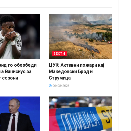
ВЕСТИ
рид го обезбеди
ЦУК: Активни пожари кај
на Винисиус за
Македонски Брод и
 сезони
Струмица
06/08/2026