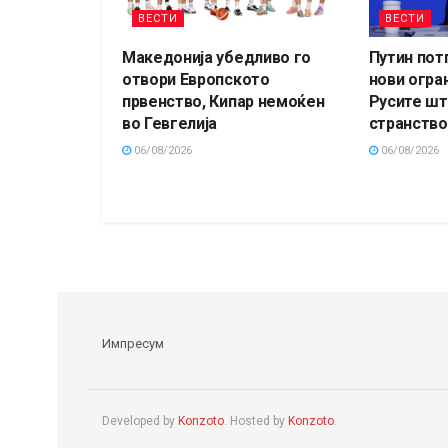
ВЕСТИ
ВЕСТИ
Македонија убедливо го
Путин пот
отвори Европското
нови огра
првенство, Кипар немоќен
Русите шт
во Гевгелија
странство
06/08/2026
06/08/2026
Импресум
Developed by
Konzoto
. Hosted by
Konzoto
.