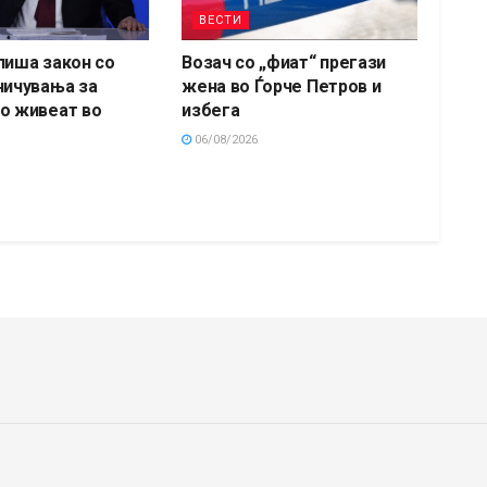
ВЕСТИ
пиша закон со
Возач со „фиат“ прегази
ничувања за
жена во Ѓорче Петров и
о живеат во
избега
06/08/2026