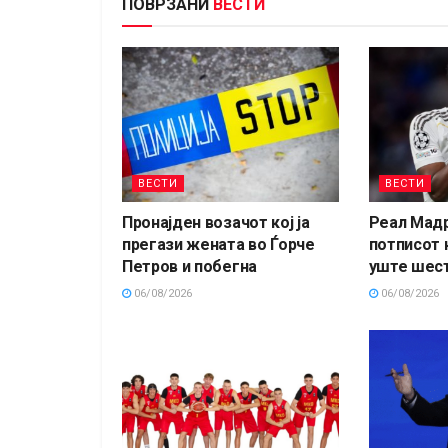
ПОВРЗАНИ
ВЕСТИ
ВЕСТИ
ВЕСТИ
Пронајден возачот кој ја
Реал Мад
прегази жената во Ѓорче
потписот 
Петров и побегна
уште шест
06/08/2026
06/08/2026