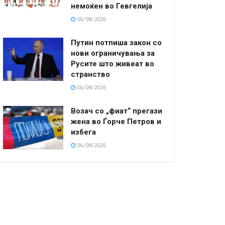
немоќен во Гевгелија
06/08/2026
Путин потпиша закон со
нови ограничувања за
Русите што живеат во
странство
06/08/2026
Возач со „фиат“ прегази
жена во Ѓорче Петров и
избега
06/08/2026