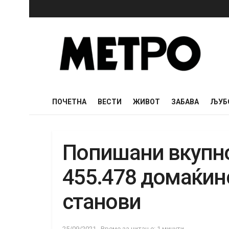
ПОЧЕТНА
ВЕСТИ
ЖИВОТ
ЗАБАВА
ЉУБ
Попишани вкупно
455.478 домаќинс
станови
25/09/2021
Време за читање: 1 минути