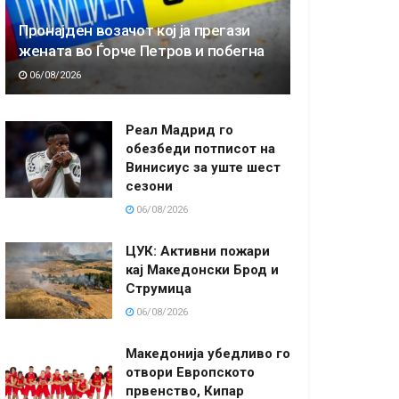
Пронајден возачот кој ја прегази
жената во Ѓорче Петров и побегна
06/08/2026
Реал Мадрид го
обезбеди потписот на
Винисиус за уште шест
сезони
06/08/2026
ЦУК: Активни пожари
кај Македонски Брод и
Струмица
06/08/2026
Македонија убедливо го
отвори Европското
првенство, Кипар