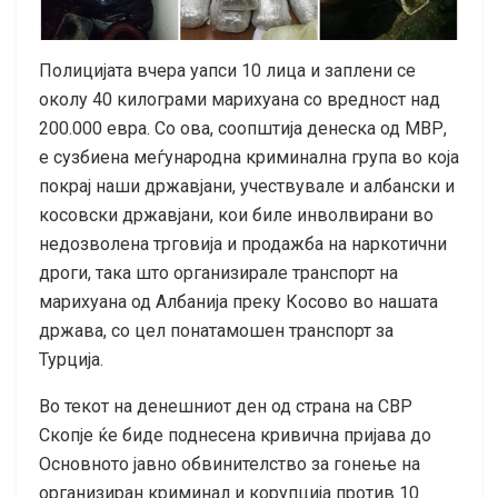
Полицијата вчера уапси 10 лица и заплени се
околу 40 килограми марихуана со вредност над
200.000 евра. Со ова, соопштија денеска од МВР,
е сузбиена меѓународна криминална група во која
покрај наши државјани, учествувале и албански и
косовски државјани, кои биле инволвирани во
недозволена трговија и продажба на наркотични
дроги, така што организирале транспорт на
марихуана од Албанија преку Косово во нашата
држава, со цел понатамошен транспорт за
Турција.
Во текот на денешниот ден од страна на СВР
Скопје ќе биде поднесена кривична пријава до
Основното јавно обвинителство за гонење на
организиран криминал и корупција против 10