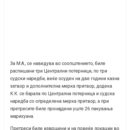
За М.А., се наведува во соопштението, биле
распишани три Централни потерници, по три
судски наредби, веќе осуден на две години казна
затвор и дополнителна мерка притвор, додека
К.К. се барала по Централна потерница и судска
наредба со определена мерка притвор, а при
претресите биле пронајдени уште 26 пакувања
марихуана.
Претреси биле извршени и на повеќе локации во