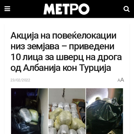
Акција на повеќелокации
низ земјава – приведени
10 лица за шверц на дрога
од Албанија кон Турција
A
23/02/2022
A