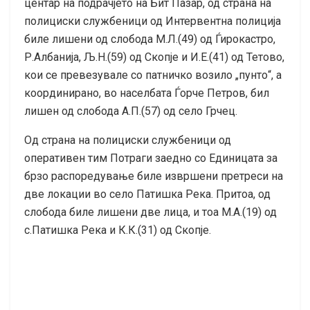
центар на подрачјето на Бит Пазар, од страна на
полициски службеници од Интервентна полиција
биле лишени од слобода М.Л.(49) од Ѓирокастро,
Р.Албанија, Љ.Н.(59) од Скопје и И.Е.(41) од Тетово,
кои се превезувале со патничко возило „пунто“, а
координирано, во населбата Ѓорче Петров, бил
лишен од слобода А.П.(57) од село Грчец.
Од страна на полициски службеници од
оперативен тим Потраги заедно со Единицата за
брзо распоредување биле извршени претреси на
две локации во село Патишка Река. Притоа, од
слобода биле лишени две лица, и тоа М.А.(19) од
с.Патишка Река и К.К.(31) од Скопје.