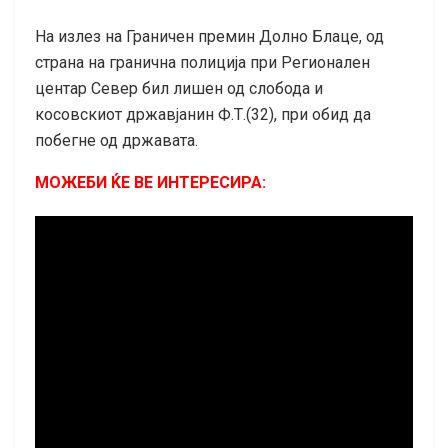
На излез на Граничен премин Долно Блаце, од
страна на гранична полиција при Регионален
центар Север бил лишен од слобода и
косовскиот државјанин Ф.Т.(32), при обид да
побегне од државата.
МОЖЕБИ ЌЕ ВЕ ИНТЕРЕСИРА: