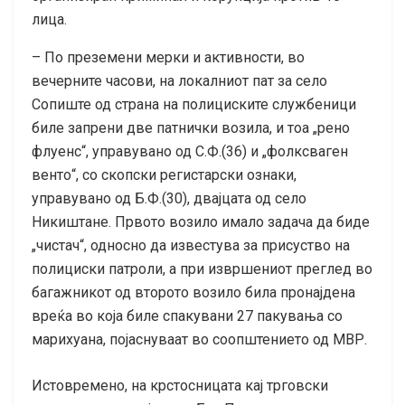
лица.
– По преземени мерки и активности, во
вечерните часови, на локалниот пат за село
Сопиште од страна на полициските службеници
биле запрени две патнички возила, и тоа „рено
флуенс“, управувано од С.Ф.(36) и „фолксваген
венто“, со скопски регистарски ознаки,
управувано од Б.Ф.(30), двајцата од село
Никиштане. Првото возило имало задача да биде
„чистач“, односно да известува за присуство на
полициски патроли, а при извршениот преглед во
багажникот од второто возило била пронајдена
вреќа во која биле спакувани 27 пакувања со
марихуана, појаснуваат во соопштението од МВР.
Истовремено, на крстосницата кај трговски