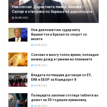
Николоски: Директната линија Женева –
Скопје е отворена по барање на дијаспората
06/08/2026
Нов дипломатски судир меѓу
Вашингтон и Бразил по спорот со
визите
06/08/2026
Сончево и многу топло време, попладне
можен дожд и грмежи во планините
06/08/2026
Владата потпишува договори со ЕУ,
ЕИБ и ЕБОР за Коридорот 8
06/08/2026
Полицијата заплени стотици таблети во
домот на 30-годишен кумановец
05/08/2026