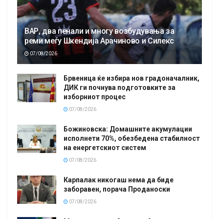
ВАР, два пенали и многу возбудувања за
реми меѓу Шкендија Арачиново и Силекс
07/08/2026
Брвеница ќе избира нов градоначалник,
ДИК ги почнува подготовките за
изборниот процес
07/08/2026
Божиновска: Домашните акумулации
исполнети 70%, обезбедена стабилност
на енергетскиот систем
07/08/2026
Карпалак никогаш нема да биде
заборавен, порача Проданоски
07/08/2026