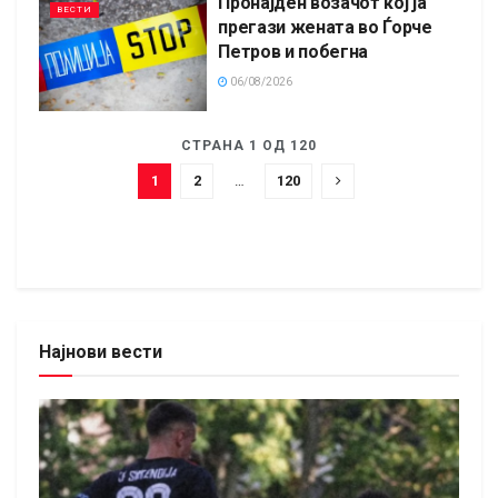
Пронајден возачот кој ја
ВЕСТИ
прегази жената во Ѓорче
Петров и побегна
06/08/2026
СТРАНА 1 ОД 120
1
2
…
120
Најнови вести