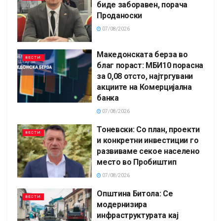
биде заборавен, порача
Проданоски
07/08/2026
Македонската берза во
ВЕСТИ
благ пораст: МБИ10 порасна
за 0,08 отсто, најтргувани
акциите на Комерцијална
банка
07/08/2026
Тоневски: Со план, проекти
ВЕСТИ
и конкретни инвестиции го
развиваме секое населено
место во Пробиштип
07/08/2026
Општина Битола: Се
ВЕСТИ
модернизира
инфраструктурата кај