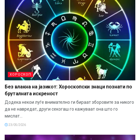
ХОРОСКОП
Без влакна на јазикот: Хороскопски знаци познати по
бруталната искреност
Додека некои луѓе внимателно ги бираат зборовите за никого
да не навредат, други секогаш го кажуваат она што го
мислат...
23/05/2026