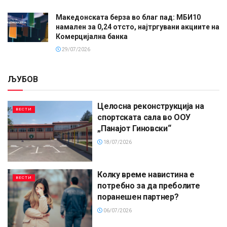
Македонската берза во благ пад: МБИ10
намален за 0,24 отсто, најтргувани акциите на
Комерцијална банка
29/07/2026
ЉУБОВ
Целосна реконструкција на
ВЕСТИ
спортската сала во ООУ
„Панајот Гиновски“
18/07/2026
Колку време навистина е
ВЕСТИ
потребно за да преболите
поранешен партнер?
06/07/2026