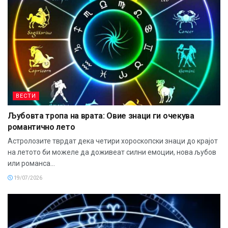
ВЕСТИ
Љубовта тропа на врата: Овие знаци ги очекува
романтично лето
Астролозите тврдат дека четири хороскопски знаци до крајот
на летото би можеле да доживеат силни емоции, нова љубов
или романса...
19/07/2026