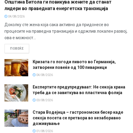
Општина Битола ги повикува жените да станат
лидери во праведната енергетска транзиција
04/08/2026
Доколку сте жена која сака активно да придонесе во
процесите на праведна транзиција и одржлив локален развој,
ова е можност...
ПОВЕЌЕ
Кризата го погоди пивото во Германија,
затворени повеќе од 100 пиварници
04/08/2026
Експертите предупредуваат: Не секоја храна
треба да се завиткува во пластична фолија
03/08/2026
Стара Водејнца – гастрономски бисер каде
секоја посета се претвора во незаборавно
доживување
01/08/2026