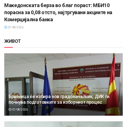
Македонската берза во благ пораст: МБИ10
порасна за 0,08 отсто, најтргувани акциите на
Комерцијална банка
07/08/2026
ЖИВОТ
Брвеница ќе избира нов градоначалник, ДИК ги
почнува подготовките за изборниот процес
07/08/2026