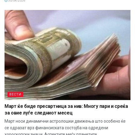
30/04/2026
ВЕСТИ
Март ќе биде пресвртница за нив: Многу пари и среќа
за овие луѓе следниот месец
Март носи динамични астролошки движења што особено ќе
се одразат врз финансиската состојба на одредени
хороскопски знаци. Аспектите меѓу планетите...