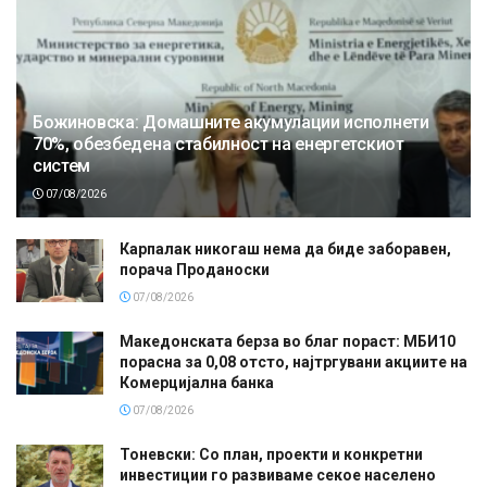
Божиновска: Домашните акумулации исполнети
70%, обезбедена стабилност на енергетскиот
систем
07/08/2026
Карпалак никогаш нема да биде заборавен,
порача Проданоски
07/08/2026
Македонската берза во благ пораст: МБИ10
порасна за 0,08 отсто, најтргувани акциите на
Комерцијална банка
07/08/2026
Тоневски: Со план, проекти и конкретни
инвестиции го развиваме секое населено