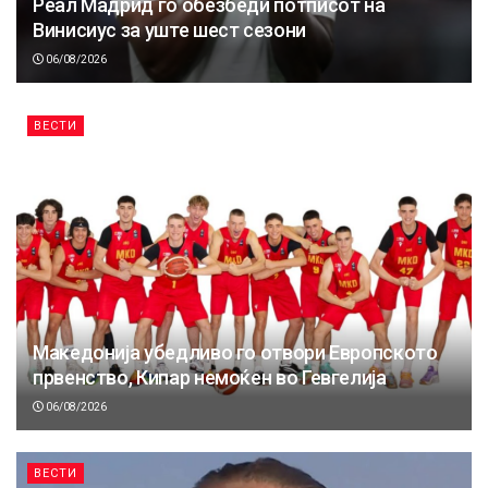
Реал Мадрид го обезбеди потписот на
Винисиус за уште шест сезони
06/08/2026
ВЕСТИ
Македонија убедливо го отвори Европското
првенство, Кипар немоќен во Гевгелија
06/08/2026
ВЕСТИ