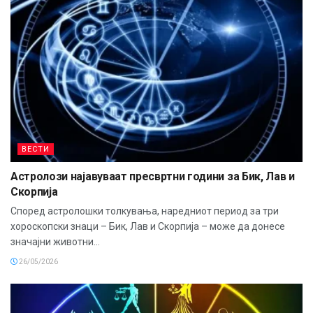
ВЕСТИ
Астролози најавуваат пресвртни години за Бик, Лав и
Скорпија
Според астролошки толкувања, наредниот период за три
хороскопски знаци – Бик, Лав и Скорпија – може да донесе
значајни животни...
26/05/2026