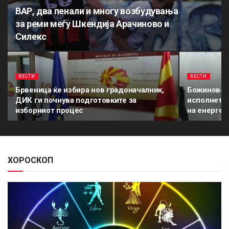
ВАР, два пенали и многу возбудувања
за реми меѓу Шкендија Арачиново и
Силекс
ВЕСТИ
ВЕСТИ
Брвеница ќе избира нов градоначалник,
Божиновск
ДИК ги почнува подготовките за
исполнети 
изборниот процес
на енергет
ХОРОСКОП