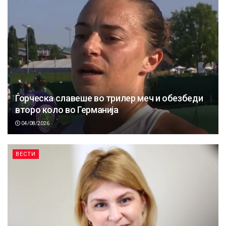
Ѓорческа славеше во трилер меч и обезбеди
второ коло во Германија
04/08/2026
ВЕСТИ