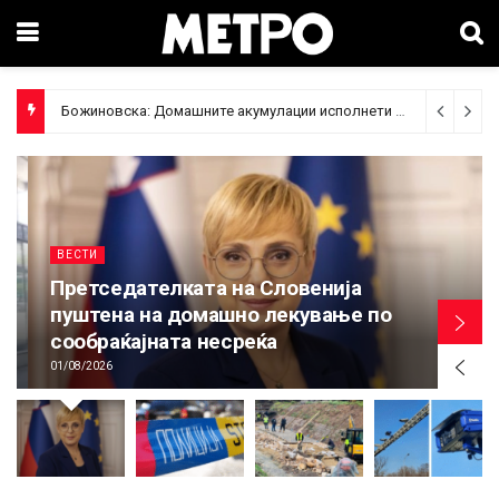
Божиновска: Домашните акумулации исполнети 70%, обезбедена стабилност на енергетскиот систем
ВЕСТИ
Претседателката на Словенија
пуштена на домашно лекување по
сообраќајната несреќа
01/08/2026