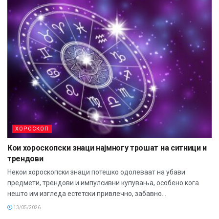
ХОРОСКОП
Кои хороскопски знаци најмногу трошат на ситници и
трендови
Некои хороскопски знаци потешко одолеваат на убави
предмети, трендови и импулсивни купувања, особено кога
нешто им изгледа естетски привлечно, забавно...
13/05/2026