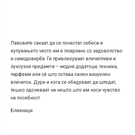
Лавовите сакаат да се почестат себеси и
купувањето често им е поврзано со задоволство
и самодоверба. Ги привлекуваат впечатливи и
луксузни предмети – модни додатоци, техника,
парфеми или сè што остава силен визуелен
впечаток. Дури и кога се обидуваат да штедат,
тешко одолеваат на нешто што им носи чувство
на посебност.
Близнаци