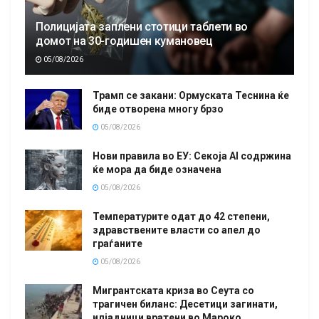
Полицијата заплени стотици таблети во
домот на 30-годишен кумановец
05/08/2026
Трамп се закани: Ормуската Теснина ќе
биде отворена многу брзо
05/08/2026
Нови правила во ЕУ: Секоја AI содржина
ќе мора да биде означена
05/08/2026
Температурите одат до 42 степени,
здравствените власти со апел до
граѓаните
05/08/2026
Мигрантската криза во Сеута со
трагичен биланс: Десетици загинати,
илјадници вратени во Мароко