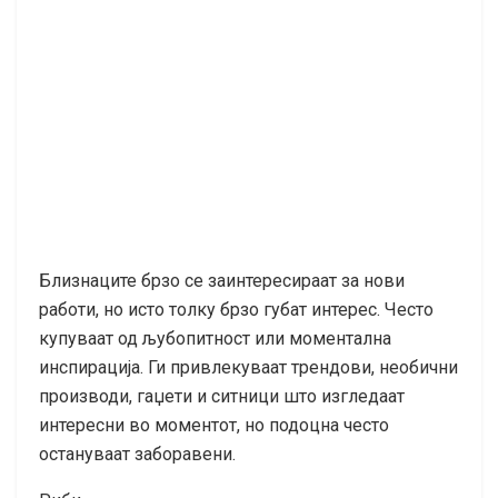
Близнаците брзо се заинтересираат за нови
работи, но исто толку брзо губат интерес. Често
купуваат од љубопитност или моментална
инспирација. Ги привлекуваат трендови, необични
производи, гаџети и ситници што изгледаат
интересни во моментот, но подоцна често
остануваат заборавени.