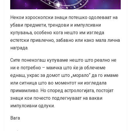
Некои хороскопски знаци потешко одолеваат на
убави предмети, трендови и импулсивни
купувања, особено кога нешто им изгледа
естетски привлечно, забавно или како мала лична
награда.
Сите понекогаш купуваме нешто што реално не
ни е потребно – маичка што ќе ја облечеме
еднаш, украс за домот што „морало“ да го имаме
или ситница што во моментот ни изгледала
примамливо. Но според астрологијата, постојат
знаци кои почесто подлегнуваат на вакви
импулсивни одлуки.
Вага