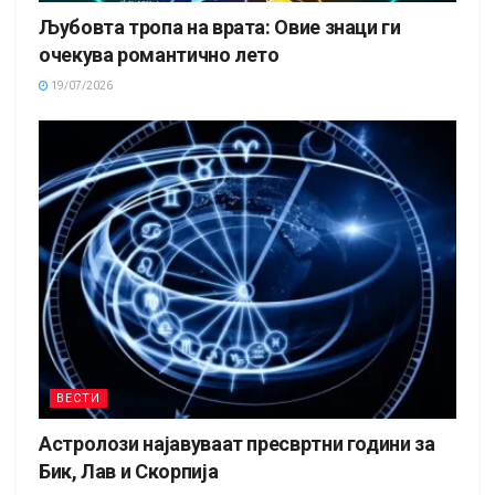
Љубовта тропа на врата: Овие знаци ги
очекува романтично лето
19/07/2026
ВЕСТИ
Астролози најавуваат пресвртни години за
Бик, Лав и Скорпија