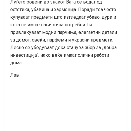
Луѓето родени во знакот Вага се водат од
естетика, убавина и хармонија. Поради тоа често
купуваат предмети што изгледаат убаво, дури и
кога не им се навистина потребни. Ги
привлекуваат модни парчиња, елегантни детали
за домот, свеќи, парфеми и украсни предмети.
Лесно се убедуваат дека станува збор за „добра
инвестиција“, иако веќе имаат слични работи
дома.
Лав