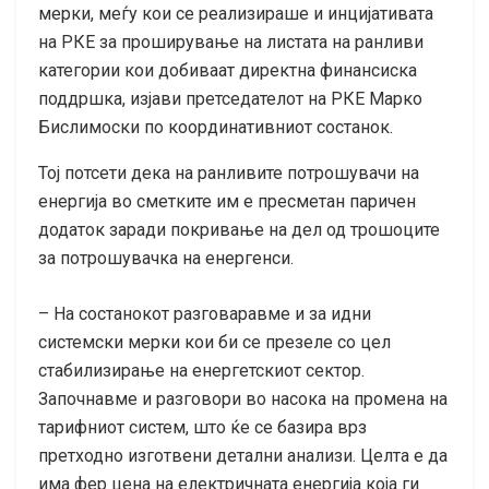
мерки, меѓу кои се реализираше и инцијативата
на РКЕ за проширување на листата на ранливи
категории кои добиваат директна финансиска
поддршка, изјави претседателот на РКЕ Марко
Бислимоски по координативниот состанок.
Тој потсети дека на ранливите потрошувачи на
енергија во сметките им е пресметан паричен
додаток заради покривање на дел од трошоците
за потрошувачка на енергенси.
– На состанокот разговаравме и за идни
системски мерки кои би се презеле со цел
стабилизирање на енергетскиот сектор.
Започнавме и разговори во насока на промена на
тарифниот систем, што ќе се базира врз
претходно изготвени детални анализи. Целта е да
има фер цена на електричната енергија која ги