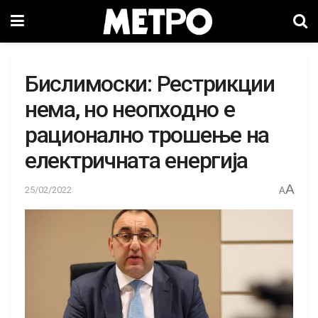
Бислимоски: Рестрикции
нема, но неопходно е
рационално трошење на
електричната енергија
A
25/02/2022
A