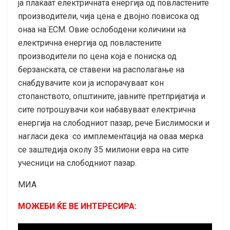
ја плаќаат електричната енергија од повластените
производители, чија цена е двојно повисока од
онаа на ЕСМ. Овие ослободени количини на
електрична енергија од повластените
производители по цена која е пониска од
берзанската, се ставени на располагање на
снабдувачите кои ја испорачуваат кон
стопанството, општините, јавните претпријатија и
сите потрошувачи кои набавуваат електрична
енергија на слободниот пазар, рече Бислимоски и
нагласи дека со имплементација на оваа мерка
се заштедија околу 35 милиони евра на сите
учесници на слободниот пазар.
МИА
МОЖЕБИ ЌЕ ВЕ ИНТЕРЕСИРА: