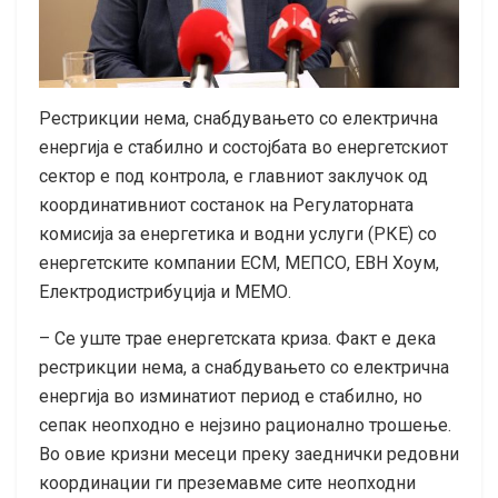
Рестрикции нема, снабдувањето со електрична
енергија е стабилно и состојбата во енергетскиот
сектор е под контрола, е главниот заклучок од
координативниот состанок на Регулаторната
комисија за енергетика и водни услуги (РКЕ) со
енергетските компании ЕСМ, МЕПСО, ЕВН Хоум,
Електродистрибуција и МЕМО.
– Се уште трае енергетската криза. Факт е дека
рестрикции нема, а снабдувањето со електрична
енергија во изминатиот период е стабилно, но
сепак неопходно е нејзино рационално трошење.
Во овие кризни месеци преку заеднички редовни
координации ги преземавме сите неопходни