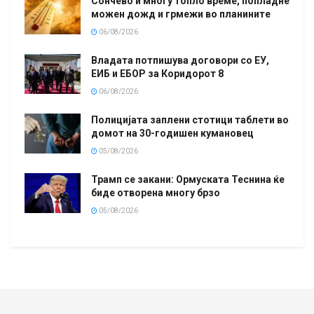
Сончево и многу топло време, попладне
можен дожд и грмежи во планините
06/08/2026
Владата потпишува договори со ЕУ,
ЕИБ и ЕБОР за Коридорот 8
06/08/2026
Полицијата заплени стотици таблети во
домот на 30-годишен кумановец
05/08/2026
Трамп се закани: Ормуската Теснина ќе
биде отворена многу брзо
05/08/2026