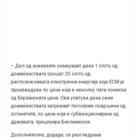
– Дел од анализите укажуваат дека 1 отсто од
домаќинствата трошат 20 отсто од
расположливата електрична енергија која ЕСМ ја
произведува по цена која е неколку пати пониска
од берзанската цена. Ова упатува дека овие
домаќинствата загреваат поголеми површини од
останатите, по цена која е субвенционирана од
државата, прецизира Бислимоски.
Дополнително, додаде, се разгледуваа