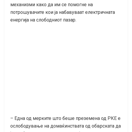
механизми како да им се помогне на
потрошувачите кои ја набавуваат електричната
енергија на слободниот пазар.
– Една од мерките што беше преземена од РКЕ е
ослободување на домаќинствата од обврската да