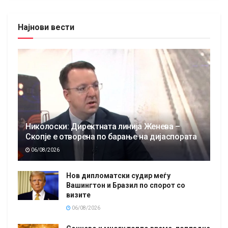
Најнови вести
Николоски: Директната линија Женева –
Скопје е отворена по барање на дијаспората
06/08/2026
Нов дипломатски судир меѓу
Вашингтон и Бразил по спорот со
визите
06/08/2026