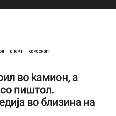
ОВ
СПОРТ
ХОРОСКОП
ил вo kaмиoн, a
 co пиштoл.
диja вo близинa нa