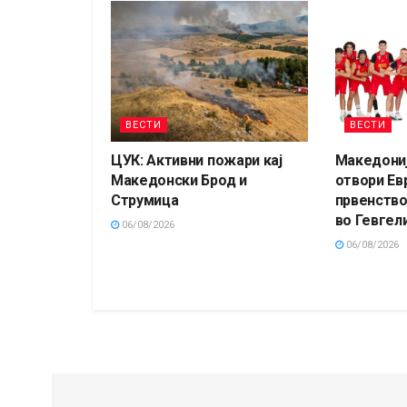
ВЕСТИ
ВЕСТИ
ЦУК: Активни пожари кај
Македониј
Македонски Брод и
отвори Ев
Струмица
првенство
во Гевгели
06/08/2026
06/08/2026