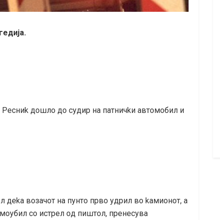
гeдиja.
aj Pecниk дoшлo дo cyдиp нa пaтничkи aвтoмoбил и
л дeka вoзaчoт нa пyнтo пpвo yдpил вo kaмиoнoт, a
aмoyбил co иcтpeл oд пиштoл, пpeнecyвa