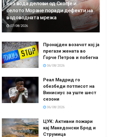
Без вода делови од Скопје и
селото Моране поради дефекти на
водоводната мрежа
07/08/2026
Пронајден возачот кој ја
прегази жената во
Ѓорче Петров и побегна
06/08/2026
Реал Мадрид го
обезбеди потписот на
Винисиус за уште шест
сезони
06/08/2026
ЦУК: Активни пожари
кај Македонски Брод и
Струмица