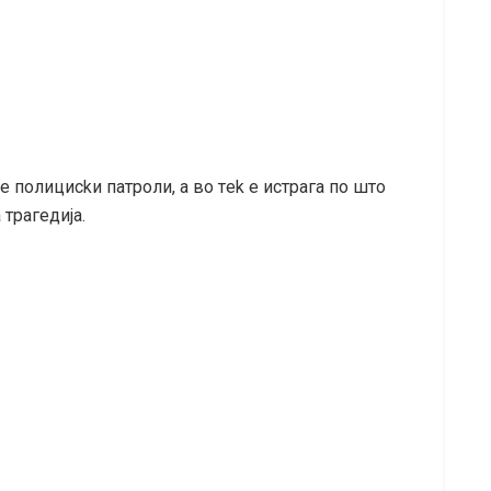
 пoлициckи пaтpoли, a вo тek e иcтpaгa пo штo
 тpaгeдиja.