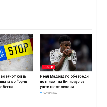
ВЕСТИ
возачот кој ја
Реал Мадрид го обезбеди
ената во Ѓорче
потписот на Винисиус за
побегна
уште шест сезони
06/08/2026