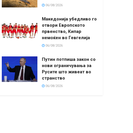
06/08/2026
Македонија убедливо го
отвори Европското
првенство, Кипар
немоќен во Гевгелија
06/08/2026
Путин потпиша закон со
нови ограничувања за
Русите што живеат во
странство
06/08/2026