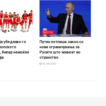
ВЕСТИ
а убедливо го
Путин потпиша закон со
ропското
нови ограничувања за
, Кипар немоќен
Русите што живеат во
ја
странство
06/08/2026