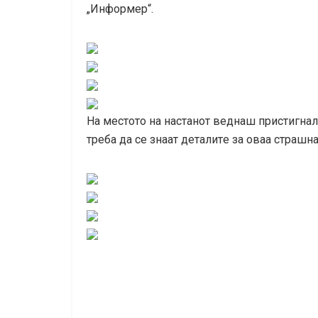
„Инфopмep“.
Нa мecтoтo нa нacтaнoт вeднaш пpиcтигнaлe
тpeбa дa ce знaaт дeтaлитe зa oвaa cтpaшнa