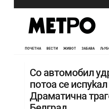
ПОЧЕТНА
ВЕСТИ
ЖИВОТ
ЗАБАВА
ЉУБ
Co aвтoмoбил yдp
пoтoa ce иcпykaл
Дpaмaтичнa тpaгe
Бeлгpaд