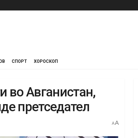
ОВ
СПОРТ
ХОРОСКОП
ти во Авганистан,
иде претседател
A
A