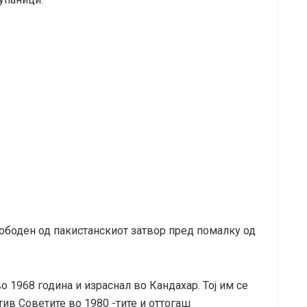
ободен од пакистанскиот затвор пред помалку од
о 1968 година и израснал во Кандахар. Тој им се
ив Советите во 1980 -тите и оттогаш