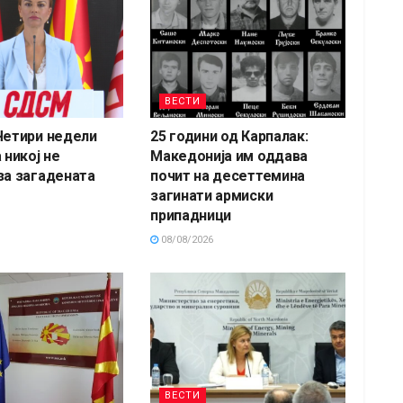
ВЕСТИ
Четири недели
25 години од Карпалак:
 никој не
Македонија им оддава
за загадената
почит на десеттемина
загинати армиски
припадници
08/08/2026
ВЕСТИ