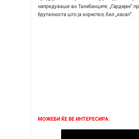
напредуваше во Талибанците. „Гардијан“ п
бруталноста што ја користел, бил „касап“.
МОЖЕБИ ЌЕ ВЕ ИНТЕРЕСИРА: