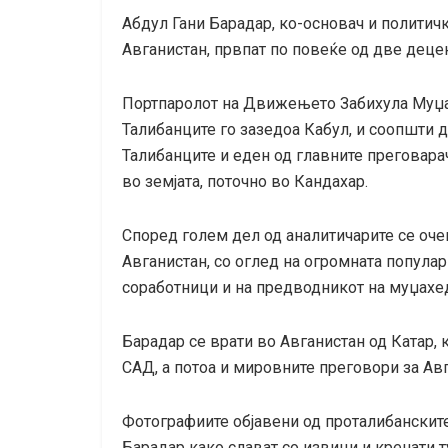
Абдул Гани Барадар, ко-основач и политичк
Авганистан, првпат по повеќе од две деце
Портпаролот на Движењето Забихула Муџах
Талибанците го зазедоа Кабул, и соопшти 
Талибанците и еден од главните преговар
во земјата, поточно во Кандахар.
Според голем дел од аналитичарите се очек
Авганистан, со оглед на огромната популар
соработници и на предводникот на муџахед
Барадар се врати во Авганистан од Катар,
САД, а потоа и мировните преговори за Авг
Фотографиите објавени од проталибанскит
Барадар како слават со извици и кренати т