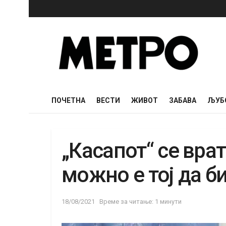
ПОЧЕТНА
ВЕСТИ
ЖИВОТ
ЗАБАВА
ЉУБ
„Касапот“ се вра
можно е тој да б
18/08/2021
Време за читање: 1 минути