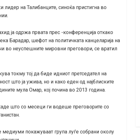
и лидер на Талибанците, синоќа пристигна во
нии.
ид ја одржа првата прес -конференција откако
дека Барадар, шефот на политичката канцеларија на
ачи во неуспешните мировни преговори, се вратил
ува токму тој да биде идниот претседател на
ност што ја ужива, но и како еден од најблиските
ините мула Омар, кој почина во 2013 година.
 каде што со месеци ги водеше преговорите со
анистан.
е медиуми покажуваат група луѓе собрани околу
упаници.