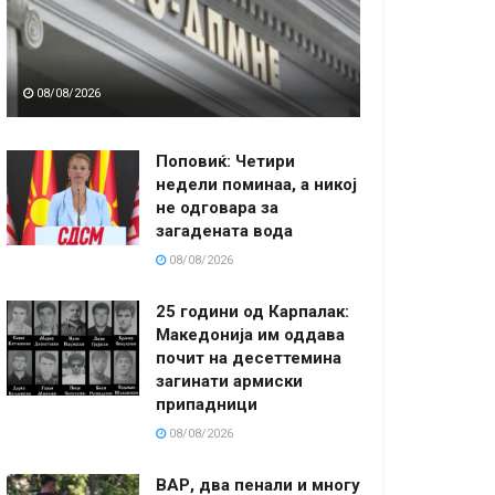
08/08/2026
Поповиќ: Четири
недели поминаа, а никој
не одговара за
загадената вода
08/08/2026
25 години од Карпалак:
Македонија им оддава
почит на десеттемина
загинати армиски
припадници
08/08/2026
ВАР, два пенали и многу