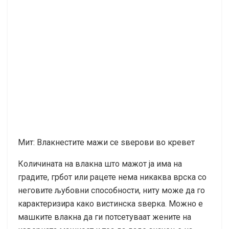
Мит: Влакнестите мажи се ѕверови во кревет
Количината на влакна што мажот ја има на
градите, грбот или рацете нема никаква врска со
неговите љубовни способности, ниту може да го
карактеризира како вистинска ѕверка. Можно е
машките влакна да ги потсетуваат жените на