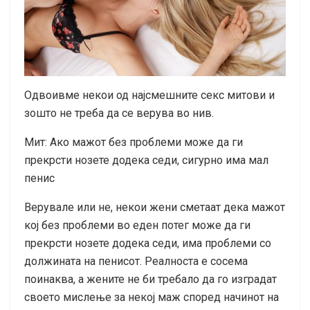
Одвоивме некои од најсмешните секс митови и
зошто не треба да се верува во нив.
Мит: Ако мажот без проблеми може да ги
прекрсти нозете додека седи, сигурно има мал
пенис
Верувале или не, некои жени сметаат дека мажот
кој без проблеми во еден потег може да ги
прекрсти нозете додека седи, има проблеми со
должината на пенисот. Реалноста е сосема
поинаква, а жените не би требало да го изградат
своето мислење за некој маж според начинот на