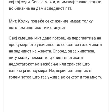
кој тој седи. Сепак, мажи, внимавајте како седите
во близина на дами следниот пат.
Мит: Колку повеќе секс жените имаат, толку
поголем задникот им станува
Овој смешен мит дава погрешна перспектива на
прекумерното уживање во сексот со големината
на задникот на жената. Според оваа хипотеза,
ниту малку немаат влијание генетиката,
недостатокот на вежбање или храната што
жената ја консумира. Не, нејзиниот задник е
голем затоа што таа ужива во сексот и тоа многу.