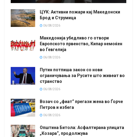
ЦУК: Активни пожари кај Македонски
Брод и Струмица
06/08/2026
Македонија убедливо го отвори
Европското првенство, Кипар немоќен
во Гевгелија
06/08/2026
Путин потпиша закон со нови
ограничувања за Русите што живеат во
странство
06/08/2026
Возач со „фиат“ прегази жена во Ѓорче
Петров и избега
06/08/2026
Општина Битола: Асфалтирана улицата
„Козара“, продолжува