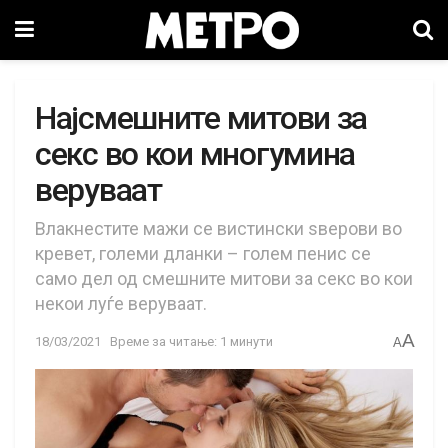
Најсмешните митови за
секс во кои многумина
веруваат
Влакнестите мажи се вистински ѕверови во
кревет, големи дланки – голем пенис се
само дел од смешните митови за секс во кои
некои луѓе веруваат.
A
18/03/2021
Време за читање: 1 минути
A