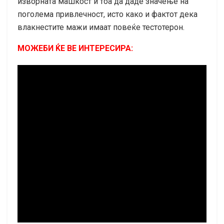
изворната машкост и тоа да даде значење на
поголема привлечност, исто како и фактот дека
влакнестите мажи имаат повеќе тестотерон.
МОЖЕБИ ЌЕ ВЕ ИНТЕРЕСИРА: