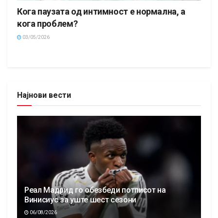
Кога паузата од интимност е нормална, а
кога проблем?
03/05/2026
Најнови вести
Реал Мадрид го обезбеди потписот на
Винисиус за уште шест сезони
06/08/2026