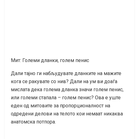
Мит: Големи дланки, голем пенис
Дали тајно ги набљудувате дланките на мажите
кога се ракувате со нив? Дали на ум ви доаѓа
мислата дека голема дланка значи голем пенис,
или големи стапала – голем пенис? Ова е уште
еден од митовите за пропорционалност на
одредени делови на телото кои немаат никаква
анатомска потпора.