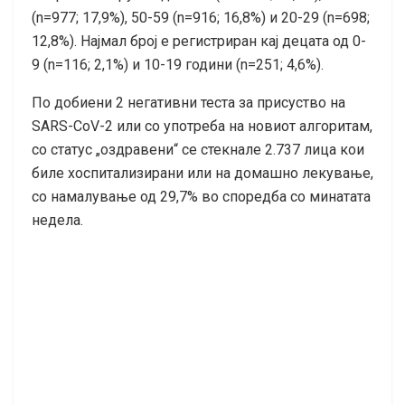
(n=977; 17,9%), 50-59 (n=916; 16,8%) и 20-29 (n=698;
12,8%). Најмал број е регистриран кај децата од 0-
9 (n=116; 2,1%) и 10-19 години (n=251; 4,6%).
По добиени 2 негативни теста за присуство на
SARS-CoV-2 или со употреба на новиот алгоритам,
со статус „оздравени“ се стекнале 2.737 лица кои
биле хоспитализирани или на домашно лекување,
со намалување од 29,7% во споредба со минатата
недела.