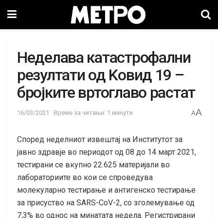
Неделава катастрофални
резултати од Koвид 19 –
бројките вртоглаво растат
A
16/03/2021
Време за читање: 1 минути
A
Според неделниот извештај на Институтот за
јавно здравје во периодот од 08 до 14 март 2021,
тестирани се вкупно 22.625 материјали во
лабораториите во кои се спроведува
молекуларно тестирање и антигенско тестирање
за присуство на SARS-CoV-2, со зголемување од
7,3% во однос на минатата недела. Регистрирани