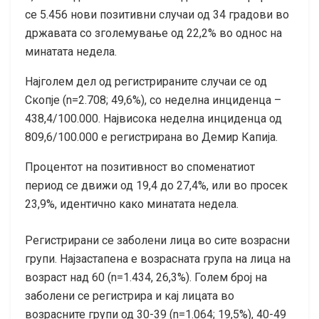
сe 5.456 нови позитивни случаи од 34 градови во
државата со зголемување од 22,2% во однос на
минатата недела.
Најголем дел од регистрираните случаи се од
Скопје (n=2.708; 49,6%), со неделна инциденца –
438,4/100.000. Највисока неделна инциденца од
809,6/100.000 е регистрирана во Демир Капија.
Процентот на позитивност во споменатиот
период се движи од 19,4 до 27,4%, или во просек
23,9%, идентично како минатата недела.
Регистрирани се заболени лица во сите возрасни
групи. Најзастапена е возрасната група на лица на
возраст над 60 (n=1.434, 26,3%). Голем број на
заболени се регистрира и кај лицата во
возрасните групи од 30-39 (n=1.064; 19,5%), 40-49