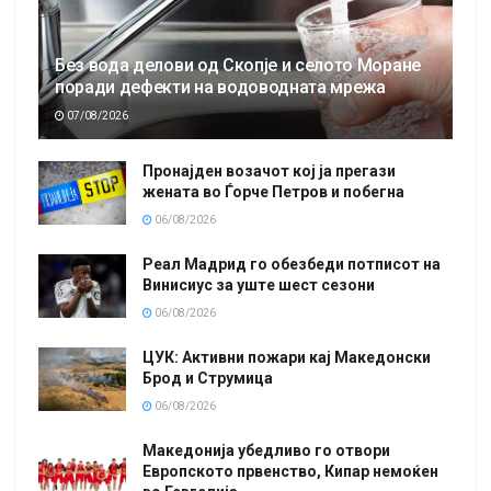
Без вода делови од Скопје и селото Моране
поради дефекти на водоводната мрежа
07/08/2026
Пронајден возачот кој ја прегази
жената во Ѓорче Петров и побегна
06/08/2026
Реал Мадрид го обезбеди потписот на
Винисиус за уште шест сезони
06/08/2026
ЦУК: Активни пожари кај Македонски
Брод и Струмица
06/08/2026
Македонија убедливо го отвори
Европското првенство, Кипар немоќен