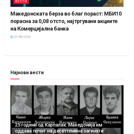
ВЕСТИ
Македонската берза во благ пораст: МБИ10
порасна за 0,08 отсто, најтргувани акциите
на Комерцијална банка
07/08/2026
Најнови вести
25 години од Карпалак: Македонија им
оддава почит на десеттемина загинати