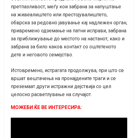
претпазливост, меѓу кои забрана за напуштање
на живеалиштето или престојувалиштето,
обврска за редовно јавување кај надлежен орган,
привремено одземање на патни исправи, забрана
за приближување до местото на настанот, како и
забрана за било каков контакт со оштетеното
дете и неговото семејство.
Истовремено, истрагата продолжува, при што се
вршат вештачења на пронајдените траги и се
преземаат други истражни дејствија со цел
целосно расветлување на случајот.
МОЖЕБИ ЌЕ ВЕ ИНТЕРЕСИРА: