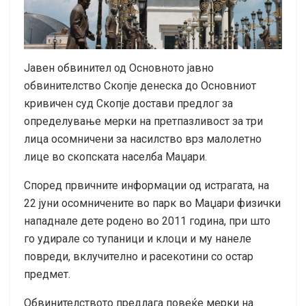
Јавен обвинител од Основното јавно
обвинителство Скопје денеска до Основниот
кривичен суд Скопје достави предлог за
определување мерки на претпазливост за три
лица осомничени за насилство врз малолетно
лице во скопската населба Маџари.
Според првичните информации од истрагата, на
22 јуни осомничените во парк во Маџари физички
нападнале дете родено во 2011 година, при што
го удирале со тупаници и клоци и му нанеле
повреди, вклучително и расекотини со остар
предмет.
Обвинителството предлага повеќе мерки на