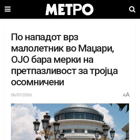
По нападот врз
малолетник во Маџари,
ОЈО бара мерки на
претпазливост за тројца
осомничени
A
06/07/2026
A