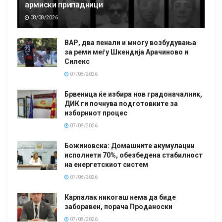
армиски припадници
08/08/2026
ВАР, два пенали и многу возбудувања
за реми меѓу Шкендија Арачиново и
Силекс
07/08/2026
Брвеница ќе избира нов градоначалник,
ДИК ги почнува подготовките за
изборниот процес
07/08/2026
Божиновска: Домашните акумулации
исполнети 70%, обезбедена стабилност
на енергетскиот систем
07/08/2026
Карпалак никогаш нема да биде
заборавен, порача Проданоски
07/08/2026