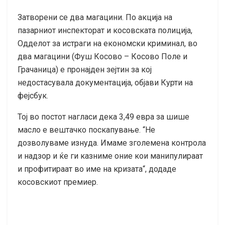
Затворени се два магацини. По акција на
пазарниот инспекторат и косовската полиција,
Одделот за истраги на економски криминал, во
два магацини (Фуш Косово – Косово Поле и
Грачаница) е пронајден зејтин за кој
недостасувала документација, објави Курти на
фејсбук.
Тој во постот нагласи дека 3,49 евра за шише
масло е вештачко поскапување. “Не
дозволуваме изнуда. Имаме зголемена контрола
и надзор и ќе ги казниме оние кои манипулираат
и профитираат во име на кризата“, додаде
косовскиот премиер.