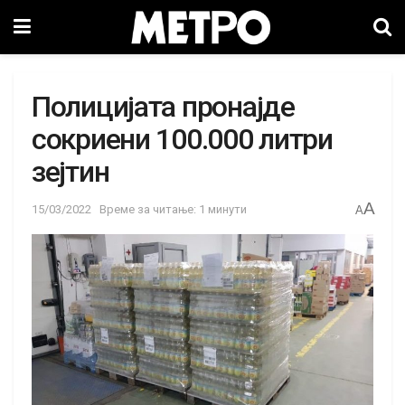
Полицијата пронајде
сокриени 100.000 литри
зејтин
A
15/03/2022
Време за читање: 1 минути
A