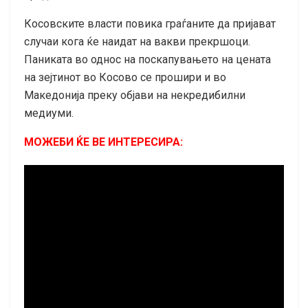
Косовските власти повика граѓаните да пријават
случаи кога ќе наидат на вакви прекршоци.
Паниката во однос на поскапувањето на цената
на зејтинот во Косово се прошири и во
Македонија преку објави на некредибилни
медиуми.
МОЖЕБИ ЌЕ ВЕ ИНТЕРЕСИРА: