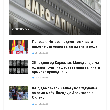
08/08/2026
Поповиќ: Четири недели поминаа, а
никој не одговара за загадената вода
08/08/2026
25 години од Карпалак: Македонија им
оддава почит на десеттемина загинати
армиски припадници
08/08/2026
ВАР, два пенали и многу возбудувања
за реми меѓу Шкендија Арачиново и
Силекс
07/08/2026