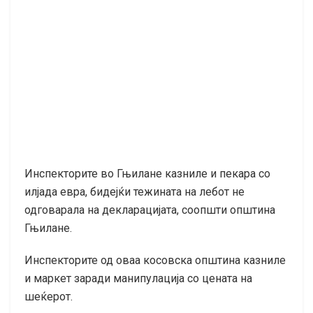
Инспекторите во Гњилане казниле и пекара со
илјада евра, бидејќи тежината на лебот не
одговарала на декларацијата, соопшти општина
Гњилане.
Инспекторите од оваа косовска општина казниле
и маркет заради манипулација со цената на
шеќерот.