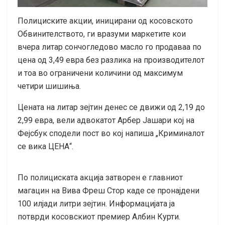
Полициските акции, иницирани од косовското
Обвинителството, ги вразуми маркетите кои
вчера литар сончогледово масло го продаваа по
цена од 3,49 евра без разлика на производителот
и тоа во ограничени количини од максимум
четири шишиња.
Цената на литар зејтин денес се движи од 2,19 до
2,99 евра, вели адвокатот Арбер Јашари кој на
Фејсбук сподели пост во кој напиша „Криминалот
се вика ЦЕНА“.
По полициската акција затворен е главниот
магацин на Вива Фреш Стор каде се пронајдени
100 илјади литри зејтин. Информацијата ја
потврди косовскиот премиер Албин Курти.