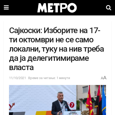
Сајкоски: Изборите на 17-
ти октомври не се само
локални, туку на нив треба
да ја делегитимираме
власта
A
11/10/2021
Време за читање: 1 минути
A