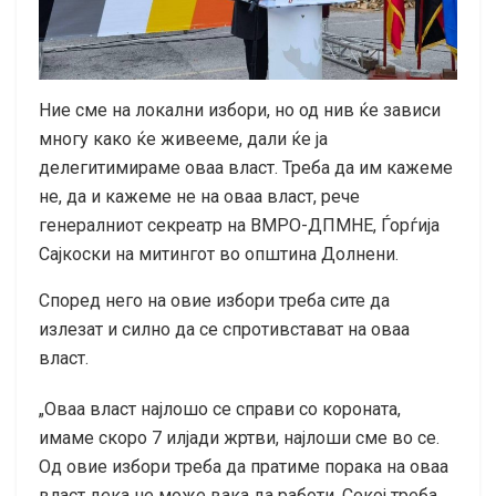
Ние сме на локални избори, но од нив ќе зависи
многу како ќе живееме, дали ќе ја
делегитимираме оваа власт. Треба да им кажеме
не, да и кажеме не на оваа власт, рече
генералниот секреатр на ВМРО-ДПМНЕ, Ѓорѓија
Сајкоски на митингот во општина Долнени.
Според него на овие избори треба сите да
излезат и силно да се спротивстават на оваа
власт.
„Оваа власт најлошо се справи со короната,
имаме скоро 7 илјади жртви, најлоши сме во се.
Од овие избори треба да пратиме порака на оваа
власт дека не може вака да работи. Секој треба