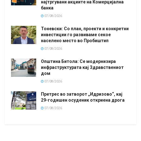
најтргувани акциите на Комерцијална
банка
07/08/2026
Тоневски: Со план, проекти и конкретни
инвестиции го развиваме секое
населено место во Пробиштип
07/08/2026
Општина Битола: Се модернизира
инфраструктурата кај Здравствениот
дом
07/08/2026
Претрес во затворот „Идризово“, кај
29-годишен осуденик откриена дрога
07/08/2026