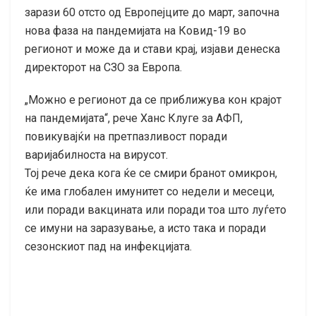
зарази 60 отсто од Европејците до март, започна
нова фаза на пандемијата на Ковид-19 во
регионот и може да и стави крај, изјави денеска
директорот на СЗО за Европа.
„Можно е регионот да се приближува кон крајот
на пандемијата“, рече Ханс Клуге за АФП,
повикувајќи на претпазливост поради
варијабилноста на вирусот.
Тој рече дека кога ќе се смири бранот омикрон,
ќе има глобален имунитет со недели и месеци,
или поради вакцината или поради тоа што луѓето
се имуни на заразување, а исто така и поради
сезонскиот пад на инфекцијата.