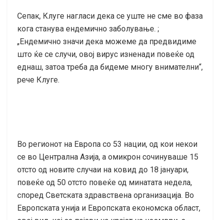
Сепак, Клуге нагласи дека се уште не сме во фаза
кога станува ендемично заболување. ;
„Ендемично значи дека можеме да предвидиме
што ќе се случи, овој вирус изненади повеќе од
еднаш, затоа треба да бидеме многу внимателни“,
рече Клуге.
Во регионот на Европа со 53 нации, од кои некои
се во Централна Азија, а омикрон сочинуваше 15
отсто од новите случаи на ковид до 18 јануари,
повеќе од 50 отсто повеќе од минатата недела,
според Светската здравствена организација. Во
Европската унија и Европската економска област,