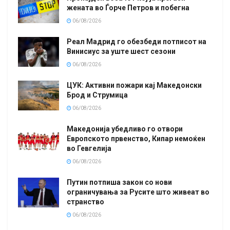
жената во Ѓорче Петров и побегна
06/08/2026
Реал Мадрид го обезбеди потписот на
Винисиус за уште шест сезони
06/08/2026
ЦУК: Активни пожари кај Македонски
Брод и Струмица
06/08/2026
Македонија убедливо го отвори
Европското првенство, Кипар немоќен
во Гевгелија
06/08/2026
Путин потпиша закон со нови
ограничувања за Русите што живеат во
странство
06/08/2026