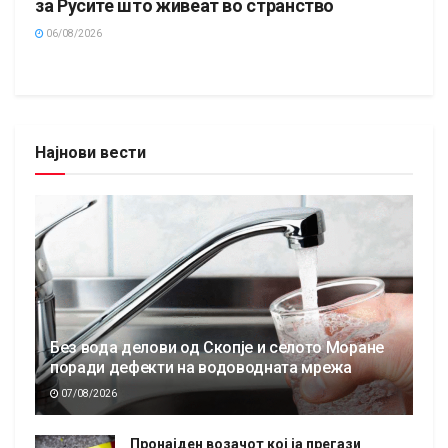
за Русите што живеат во странство
06/08/2026
Најнови вести
Без вода делови од Скопје и селото Моране
поради дефекти на водоводната мрежа
07/08/2026
Пронајден возачот кој ја прегази