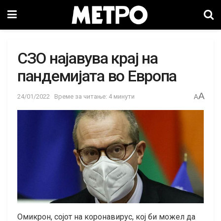
СЗО најавува крај на
пандемијата во Европа
A
24/01/2022
Време за читање: 4 минути
A
Омикрон, сојот на коронавирус, кој би можел да