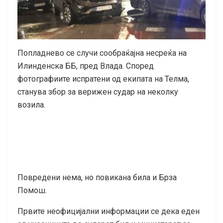
Попладнево се случи сообраќајна несреќа на
Илинденска ББ, пред Влада. Според
фотографиите испратени од екипата на Телма,
станува збор за верижен судар на неколку
возила.
Повредени нема, но повикана била и Брза
Помош.
Првите неофицијални информации се дека еден