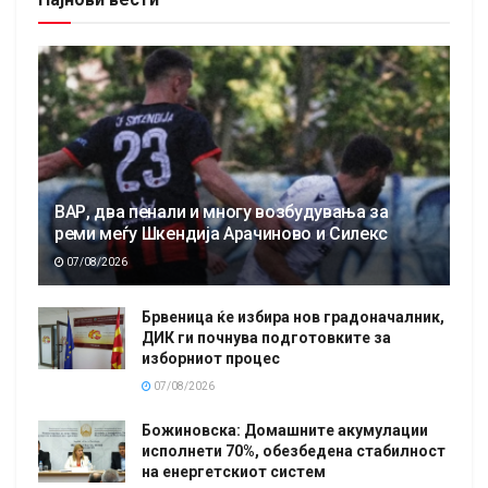
ВАР, два пенали и многу возбудувања за
реми меѓу Шкендија Арачиново и Силекс
07/08/2026
Брвеница ќе избира нов градоначалник,
ДИК ги почнува подготовките за
изборниот процес
07/08/2026
Божиновска: Домашните акумулации
исполнети 70%, обезбедена стабилност
на енергетскиот систем