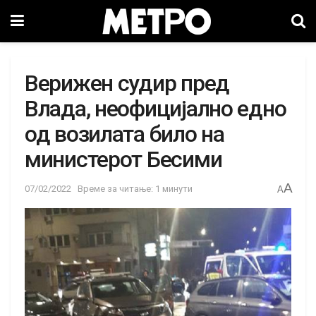
Верижен судир пред
Влада, неофицијално едно
од возилата билo на
министерот Бесими
A
07/02/2022
Време за читање: 1 минути
A