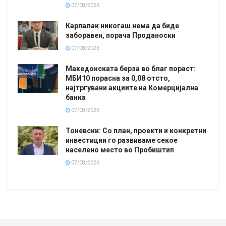
07/08/2026
Карпалак никогаш нема да биде
заборавен, порача Проданоски
07/08/2026
Македонската берза во благ пораст:
МБИ10 порасна за 0,08 отсто,
најтргувани акциите на Комерцијална
банка
07/08/2026
Тоневски: Со план, проекти и конкретни
инвестиции го развиваме секое
населено место во Пробиштип
07/08/2026