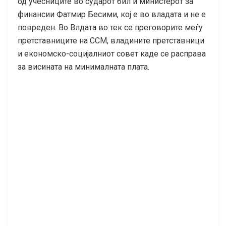
од учесниците во сударот бил и министерот за
финансии Фатмир Бесими, кој е во владата и не е
повреден. Во Влдата во тек се преговорите меѓу
претставниците на ССМ, владините претставници
и економско-социјалниот совет каде се расправа
за висината на минималната плата.