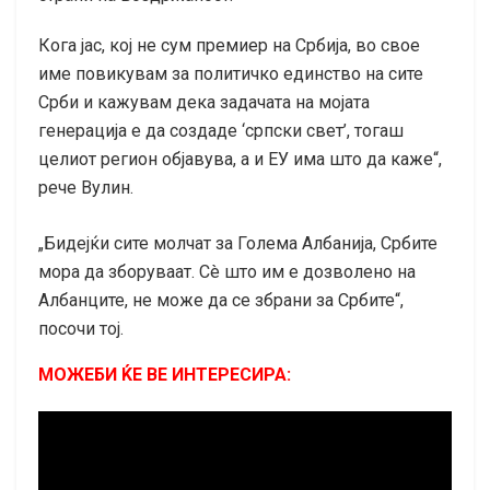
Кога јас, кој не сум премиер на Србија, во свое
име повикувам за политичко единство на сите
Срби и кажувам дека задачата на мојата
генерација е да создаде ‘српски свет’, тогаш
целиот регион објавува, а и ЕУ има што да каже“,
рече Вулин.
„Бидејќи сите молчат за Голема Албанија, Србите
мора да зборуваат. Сè што им е дозволено на
Албанците, не може да се збрани за Србите“,
посочи тој.
МОЖЕБИ ЌЕ ВЕ ИНТЕРЕСИРА: