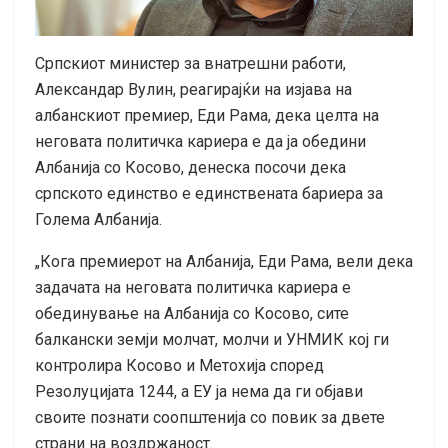
Српскиот министер за внатрешни работи,
Александар Вулин, реагирајќи на изјава на
албанскиот премиер, Еди Рама, дека целта на
неговата политичка кариера е да ја обедини
Албанија со Косово, денеска посочи дека
српското единство е единствената бариера за
Голема Албанија.
„Кога премиерот на Албанија, Еди Рама, вели дека
задачата на неговата политичка кариера е
обединување на Албанија со Косово, сите
балкански земји молчат, молчи и УНМИК кој ги
контролира Косово и Метохија според
Резолуцијата 1244, а ЕУ ја нема да ги објави
своите познати соопштенија со повик за двете
страни на воздржаност.