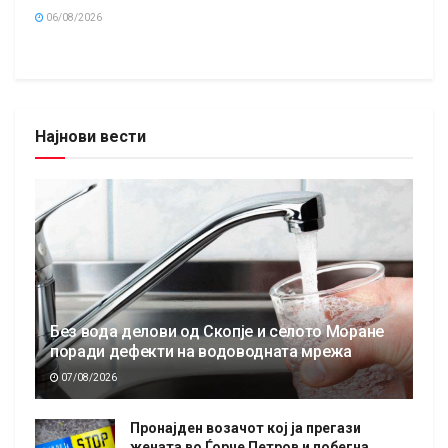
06/08/2026
Најнови вести
Без вода делови од Скопје и селото Моране
поради дефекти на водоводната мрежа
07/08/2026
Пронајден возачот кој ја прегази
жената во Ѓорче Петров и побегна