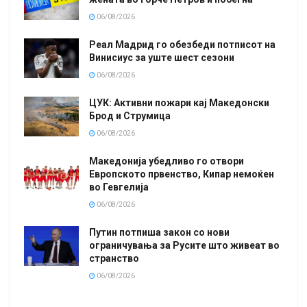
06/08/2026
Реал Мадрид го обезбеди потписот на
Винисиус за уште шест сезони
06/08/2026
ЦУК: Активни пожари кај Македонски
Брод и Струмица
06/08/2026
Македонија убедливо го отвори
Европското првенство, Кипар немоќен
во Гевгелија
06/08/2026
Путин потпиша закон со нови
ограничувања за Русите што живеат во
странство
06/08/2026