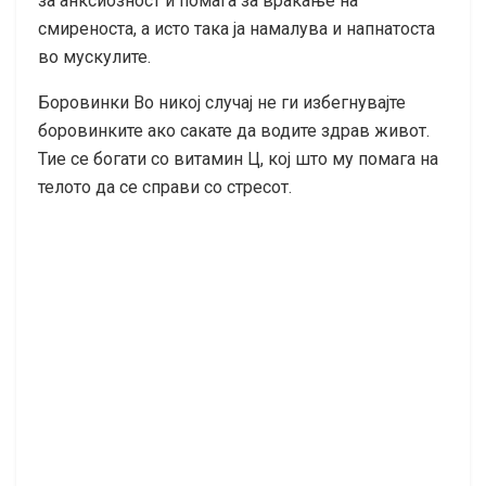
за анксиозност и помага за враќање на
смиреноста, а исто така ја намалува и напнатоста
во мускулите.
Боровинки Во никој случај не ги избегнувајте
боровинките ако сакате да водите здрав живот.
Тие се богати со витамин Ц, кој што му помага на
телото да се справи со стресот.