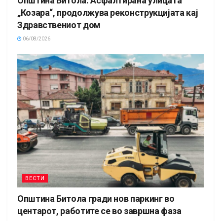
Општина Битола: Асфалтирана улицата
„Козара“, продолжува реконструкцијата кај
Здравствениот дом
06/08/2026
ВЕСТИ
Општина Битола гради нов паркинг во
центарот, работите се во завршна фаза