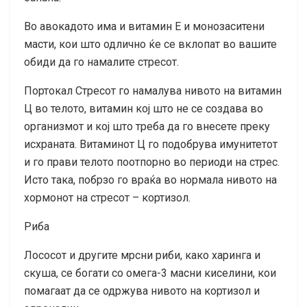
Во авокадото има и витамин Е и монозаситени
масти, кои што одлично ќе се вклопат во вашите
обиди да го намалите стресот.
Портокал Стресот го намалува нивото на витамин
Ц во телото, витамин кој што не се создава во
организмот и кој што треба да го внесете преку
исхраната. Витаминот Ц го подобрува имунитетот
и го прави телото поотпорно во периоди на стрес.
Исто така, побрзо го враќа во нормала нивото на
хормонот на стресот – кортизол.
Риба
Лососот и другите мрсни риби, како харинга и
скуша, се богати со омега-3 масни киселини, кои
помагаат да се одржува нивото на кортизол и