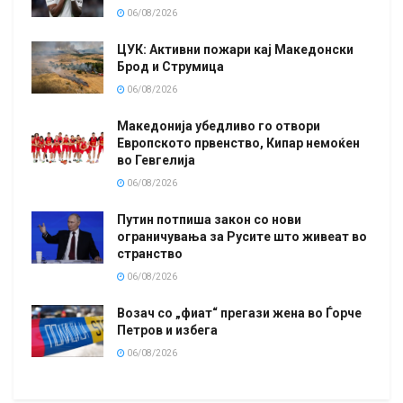
06/08/2026
ЦУК: Активни пожари кај Македонски
Брод и Струмица
06/08/2026
Македонија убедливо го отвори
Европското првенство, Кипар немоќен
во Гевгелија
06/08/2026
Путин потпиша закон со нови
ограничувања за Русите што живеат во
странство
06/08/2026
Возач со „фиат“ прегази жена во Ѓорче
Петров и избега
06/08/2026