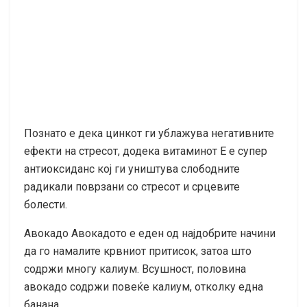
Познато е дека цинкот ги ублажува негативните
ефекти на стресот, додека витаминот Е е супер
антиоксиданс кој ги уништува слободните
радикали поврзани со стресот и срцевите
болести.
Авокадо Авокадото е еден од најдобрите начини
да го намалите крвниот притисок, затоа што
содржи многу калиум. Всушност, половина
авокадо содржи повеќе калиум, отколку една
банана.