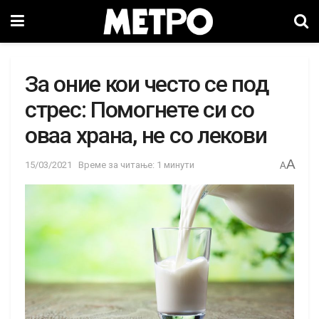
За оние кои често се под
стрес: Помогнете си со
оваа храна, не со лекови
A
15/03/2021
Време за читање: 1 минути
A