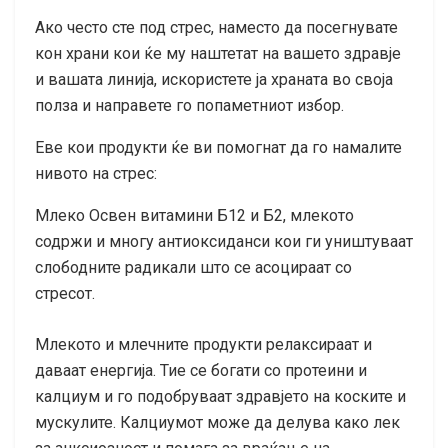
Ако често сте под стрес, наместо да посегнувате
кон храни кои ќе му наштетат на вашето здравје
и вашата линија, искористете ја храната во своја
полза и направете го попаметниот избор.
Еве кои продукти ќе ви помогнат да го намалите
нивото на стрес:
Млекo Освен витамини Б12 и Б2, млекото
содржи и многу антиоксиданси кои ги уништуваат
слободните радикали што се асоцираат со
стресот.
Млекото и млечните продукти релаксираат и
даваат енергија. Тие се богати со протеини и
калциум и го подобруваат здравјето на коските и
мускулите. Калциумот може да делува како лек