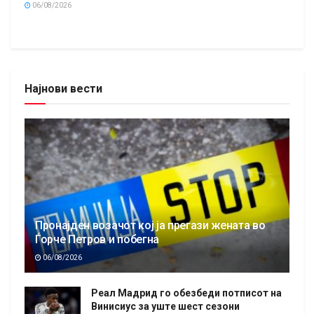
06/08/2026
Најнови вести
Пронајден возачот кој ја прегази жената во
Ѓорче Петров и побегна
06/08/2026
Реал Мадрид го обезбеди потписот на
Винисиус за уште шест сезони