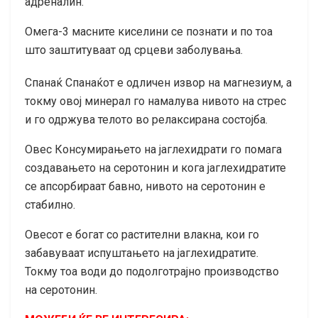
адреналин.
Омега-3 масните киселини се познати и по тоа
што заштитуваат од срцеви заболувања.
Спанаќ Спанаќот е одличен извор на магнезиум, а
токму овој минерал го намалува нивото на стрес
и го одржува телото во релаксирана состојба.
Овес Консумирањето на јаглехидрати го помага
создавањето на серотонин и кога јаглехидратите
се апсорбираат бавно, нивото на серотонин е
стабилно.
Овесот е богат со растителни влакна, кои го
забавуваат испуштањето на јаглехидратите.
Токму тоа води до подолготрајно производство
на серотонин.