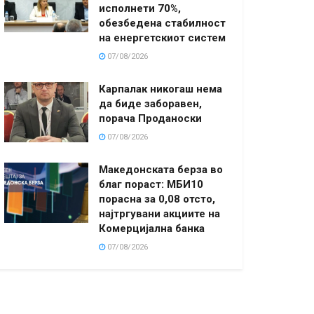
исполнети 70%,
обезбедена стабилност
на енергетскиот систем
07/08/2026
Карпалак никогаш нема
да биде заборавен,
порача Проданоски
07/08/2026
Македонската берза во
благ пораст: МБИ10
порасна за 0,08 отсто,
најтргувани акциите на
Комерцијална банка
07/08/2026