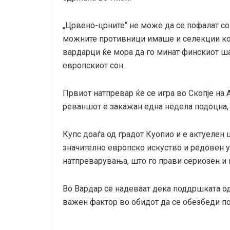
„Црвено-црните“ не може да се пофалат с
можните противници имаше и селекции кои 
вардарци ќе мора да го минат финскиот ш
европскиот сон.
Првиот натпревар ќе се игра во Скопје на А
реваншот е закажан една недела подоцна, н
Купс доаѓа од градот Куопио и е актуелен 
значително европско искуство и редовен 
натпреварувања, што го прави сериозен и 
Во Вардар се надеваат дека поддршката о
важен фактор во обидот да се обезбеди п