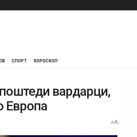
ОВ
СПОРТ
ХОРОСКОП
 поштеди вардарци,
о Европа
A
A