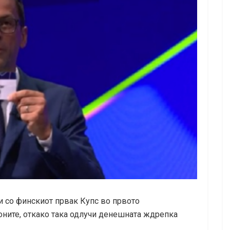
 со финскиот првак Купс во првото
ните, откако така одлучи денешната ждрепка