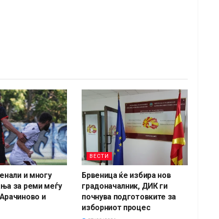
ВЕСТИ
пенали и многу
Брвеница ќе избира нов
ња за реми меѓу
градоначалник, ДИК ги
Арачиново и
почнува подготовките за
изборниот процес