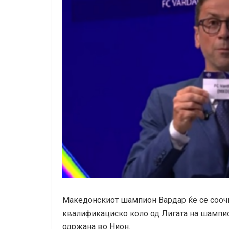
Македонскиот шампион Вардар ќе се соочи
квалификациско коло од Лигата на шампио
одржана во Нион.