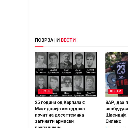
ПОВРЗАНИ
ВЕСТИ
ВЕСТИ
ВЕСТИ
25 години од Карпалак:
ВАР, два 
Македонија им оддава
возбудува
почит на десеттемина
Шкендија 
загинати армиски
Силекс
припадници