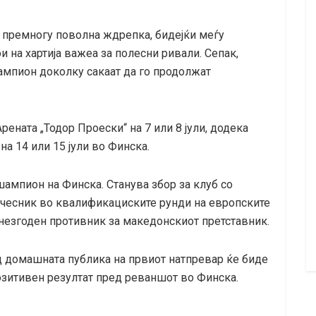
о премногу поволна ждрепка, бидејќи меѓу
на хартија важеа за полесни ривали. Сепак,
ампион доколку сакаат да го продолжат
рената „Тодор Проески“ на 7 или 8 јули, додека
а 14 или 15 јули во Финска.
шампион на Финска. Станува збор за клуб со
учесник во квалификациските рунди на европските
незгоден противник за македонскиот претставник.
д домашната публика на првиот натпревар ќе биде
озитивен резултат пред реваншот во Финска.