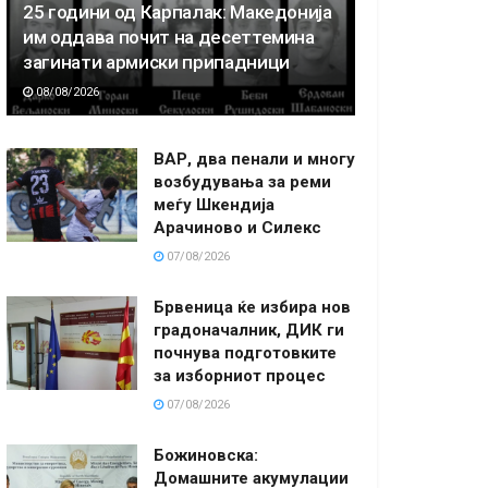
25 години од Карпалак: Македонија
им оддава почит на десеттемина
загинати армиски припадници
08/08/2026
ВАР, два пенали и многу
возбудувања за реми
меѓу Шкендија
Арачиново и Силекс
07/08/2026
Брвеница ќе избира нов
градоначалник, ДИК ги
почнува подготовките
за изборниот процес
07/08/2026
Божиновска:
Домашните акумулации