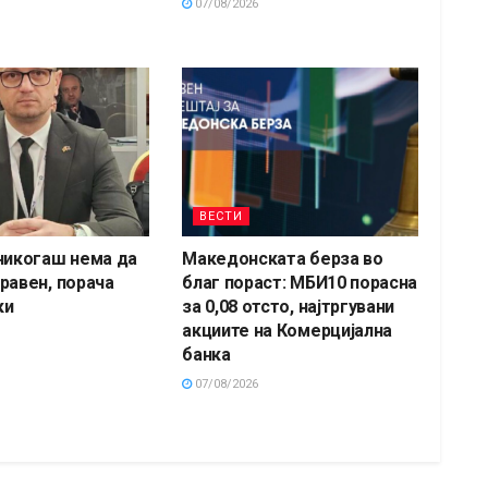
07/08/2026
ВЕСТИ
никогаш нема да
Македонската берза во
равен, порача
благ пораст: МБИ10 порасна
ки
за 0,08 отсто, најтргувани
акциите на Комерцијална
банка
07/08/2026