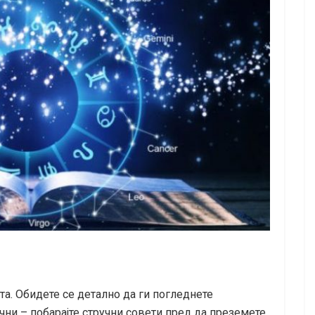
та. Обидете се детално да ги погледнете
ни – побарајте стручни совети пред да преземете