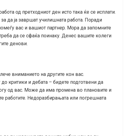
работа од претходниот ден исто така ќе се исплати.
за да ја завршат училишната работа. Поради
омеѓу вас и вашиот партнер. Мора да запомните
 треба да се сфаќа поинаку. Денес вашите колеги
гите денови.
ече вниманието на другите кон вас.
до критики и дебата – бидете подготвени да
ногу од вас. Може да има промена во плановите и
те работите. Недоразбирањата или погрешната