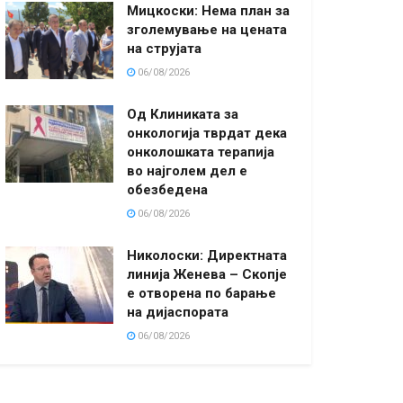
Мицкоски: Нема план за
зголемување на цената
на струјата
06/08/2026
Од Клиниката за
онкологија тврдат дека
онколошката терапија
во најголем дел е
обезбедена
06/08/2026
Николоски: Директната
линија Женева – Скопје
е отворена по барање
на дијаспората
06/08/2026