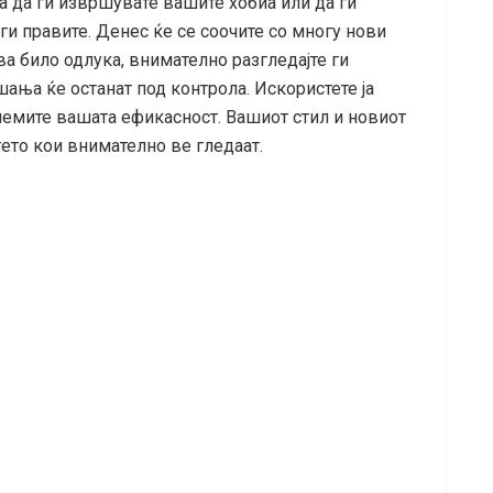
 да ги извршувате вашите хобиа или да ги
ги правите. Денес ќе се соочите со многу нови
а било одлука, внимателно разгледајте ги
ања ќе останат под контрола. Искористете ја
олемите вашата ефикасност. Вашиот стил и новиот
ѓето кои внимателно ве гледаат.