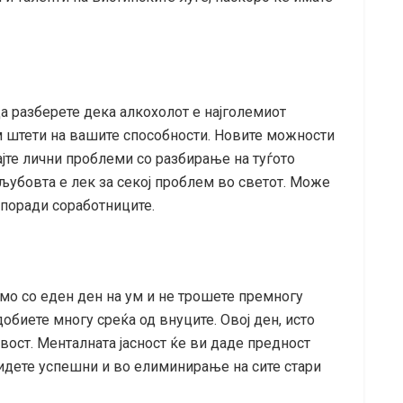
да разберете дека алкохолот е најголемиот
им штети на вашите способности. Новите можности
ајте лични проблеми со разбирање на туѓото
љубовта е лек за секој проблем во светот. Може
 поради соработниците.
мо со еден ден на ум и не трошете премногу
обиете многу среќа од внуците. Овој ден, исто
ивост. Менталната јасност ќе ви даде предност
идете успешни и во елиминирање на сите стари