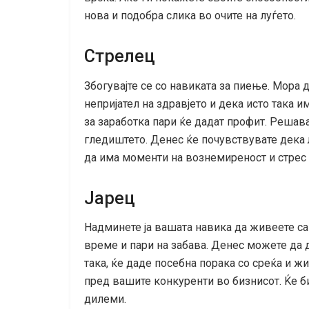
нова и подобра слика во очите на луѓето.
Стрелец
Збогувајте се со навиката за пиење. Мора 
непријател на здравјето и дека исто така 
за заработка пари ќе дадат профит. Решав
гледиштето. Денес ќе почувствувате дека 
да има моменти на вознемиреност и стрес
Јарец
Надминете ја вашата навика да живеете са
време и пари на забава. Денес можете да д
така, ќе даде посебна порака со среќа и ж
пред вашите конкуренти во бизнисот. Ќе б
дилеми.