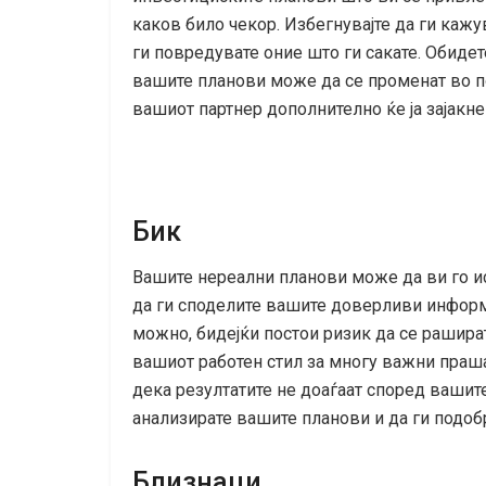
каков било чекор. Избегнувајте да ги каж
ги повредувате оние што ги сакате. Обиде
вашите планови може да се променат во 
вашиот партнер дополнително ќе ја зајакне
Бик
Вашите нереални планови може да ви го и
да ги споделите вашите доверливи информ
можно, бидејќи постои ризик да се рашира
вашиот работен стил за многу важни праша
дека резултатите не доаѓаат според вашит
анализирате вашите планови и да ги подоб
Близнаци