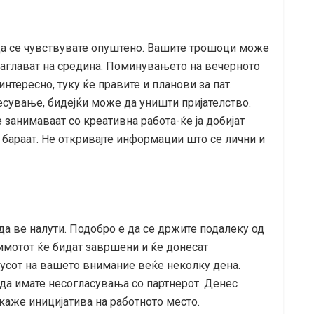
 да се чувствувате опуштено. Вашите трошоци може
 заглават на средина. Поминувањето на вечерното
нтересно, туку ќе правите и планови за пат.
сување, бидејќи може да уништи пријателство.
 занимаваат со креативна работа-ќе ја добијат
 бараат. Не откривајте информации што се лични и
а ве налути. Подобро е да се држите подалеку од
имотот ќе бидат завршени и ќе донесат
усот на вашето внимание веќе неколку дена.
да имате несогласувања со партнерот. Денес
аже иницијатива на работното место.