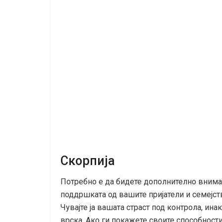
Скорпија
Потребно е да бидете дополнително вним
поддршката од вашите пријатели и семејст
Чувајте ја вашата страст под контрола, ин
врска. Ако ги покажете своите способности