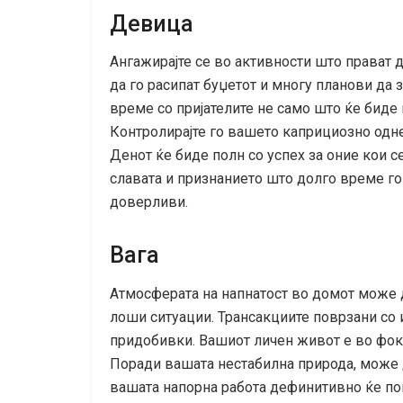
Девица
Ангажирајте се во активности што прават
да го расипат буџетот и многу планови да
време со пријателите не само што ќе биде и
Контролирајте го вашето каприциозно одне
Денот ќе биде полн со успех за оние кои се
славата и признанието што долго време го
доверливи.
Вага
Атмосферата на напнатост во домот може д
лоши ситуации. Трансакциите поврзани со 
придобивки. Вашиот личен живот е во фок
Поради вашата нестабилна природа, може 
вашата напорна работа дефинитивно ќе пок