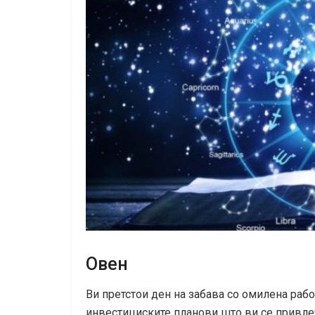
Овен
Ви претстои ден на забава со омилена рабо
инвестициските планови што ви се привлеч