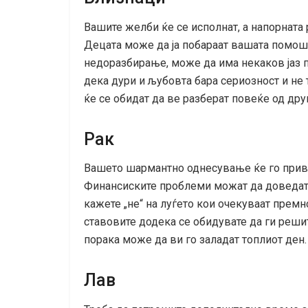
Вашите желби ќе се исполнат, а напорната 
Децата може да ја побараат вашата помош 
недоразбирање, може да има некаков јаз п
дека дури и љубовта бара сериозност и не
ќе се обидат да ве разберат повеќе од дру
Рак
Вашето шармантно однесување ќе го привл
Финансиските проблеми можат да доведат 
кажете „не“ на луѓето кои очекуваат прем
ставовите додека се обидувате да ги реши
порака може да ви го заладат топлиот ден.
Лав