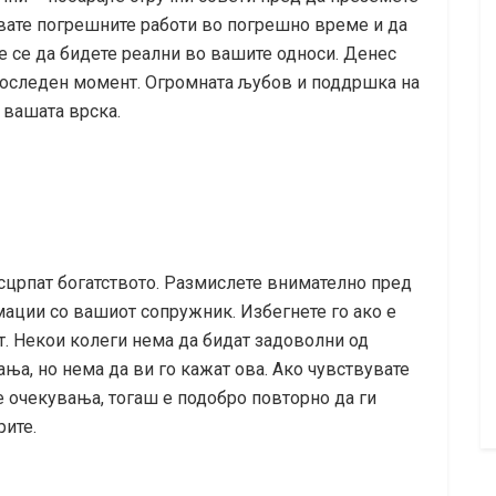
увате погрешните работи во погрешно време и да
те се да бидете реални во вашите односи. Денес
последен момент. Огромната љубов и поддршка на
 вашата врска.
сцрпат богатството. Размислете внимателно пред
ации со вашиот сопружник. Избегнете го ако е
т. Некои колеги нема да бидат задоволни од
ња, но нема да ви го кажат ова. Ако чувствувате
е очекувања, тогаш е подобро повторно да ги
рите.