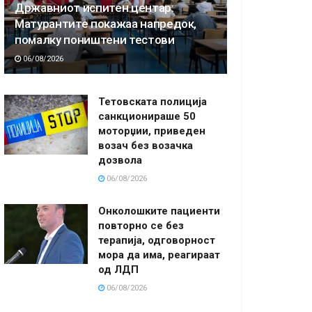
Државниот испитен центар:
Матурантите покажаа напредок,
помалку поништени тестови
06/08/2026
Тетовската полиција
санкционираше 50
моторџии, приведен
возач без возачка
дозвола
06/08/2026
Онколошките пациенти
повторно се без
терапија, одговорност
мора да има, реагираат
од ЛДП
06/08/2026