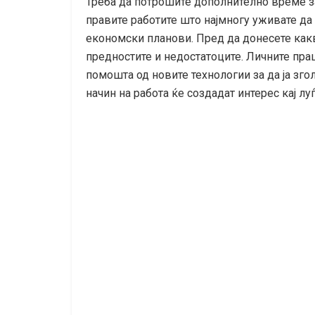
Треба да потрошите дополнително време за
правите работите што најмногу уживате да 
економски планови. Пред да донесете какв
предностите и недостатоците. Личните праш
помошта од новите технологии за да ја зг
начин на работа ќе создадат интерес кај лу