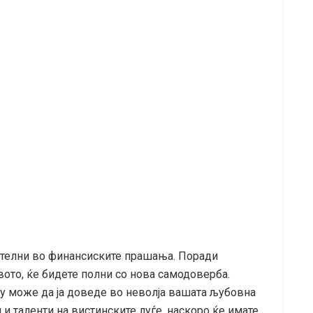
ателни во финансиските прашања. Поради
вото, ќе бидете полни со нова самодоверба.
аку може да ја доведе во неволја вашата љубовна
 и таленти на вистинските луѓе, наскоро ќе имате