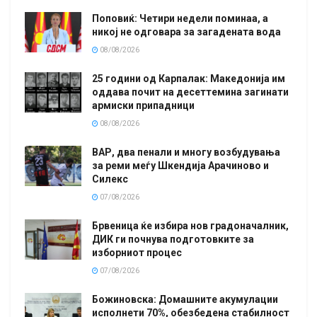
Поповиќ: Четири недели поминаа, а
никој не одговара за загадената вода
08/08/2026
25 години од Карпалак: Македонија им
оддава почит на десеттемина загинати
армиски припадници
08/08/2026
ВАР, два пенали и многу возбудувања
за реми меѓу Шкендија Арачиново и
Силекс
07/08/2026
Брвеница ќе избира нов градоначалник,
ДИК ги почнува подготовките за
изборниот процес
07/08/2026
Божиновска: Домашните акумулации
исполнети 70%, обезбедена стабилност