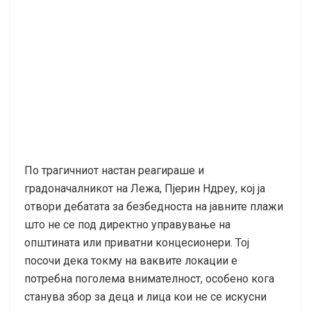
По трагичниот настан реагираше и
градоначалникот на Лежа, Пјерин Ндреу, кој ја
отвори дебатата за безбедноста на јавните плажи
што не се под директно управување на
општината или приватни концесионери. Тој
посочи дека токму на ваквите локации е
потребна поголема внимателност, особено кога
станува збор за деца и лица кои не се искусни