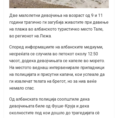
Две малолетни девојчиња на возраст од 9 и 11
години трагично ги загубија животите при давење
на плажа во албанското туристичко место Тале,
во регионот на Лежа.
Според информациите на албанските медиуми,
несреќата се случила во петокот околу 12:50
часот, додека девојчињата се капеле во морето.
На местото веднаш интервенирале припадници
на полицијата и присутни капачи, кои успеале да
ги извлечат телата на брегот, но за нив веќе
немало спас.
Од албанската полиција соопштиле дека
девојчињата биле од Фуше-Круја и дека
околностите под кои дошло до трагедијата сè