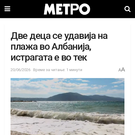
Две деца се удавија на
плажа во Албанија,
истрагата е во тек
A
20/06/2026
Време за читање: 1 минути
A