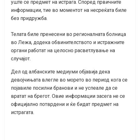
уште се предмет на истрага. Според првичните
информации, тие во моментот на несреќата биле
без придружба.
Телата биле пренесени во регионалната болница
во Лежа, додека обвинителството и истражните
органи работат на целосно расветлување на
случајот.
Дел од албанските медиуми објавија дека
девојчињата влегле во морето во период кога се
појавиле посилни бранови и не успеале да се
вратат на брегот. Овие информации засега не се
официјално потврдени и ќе бидат предмет на
истрагата.