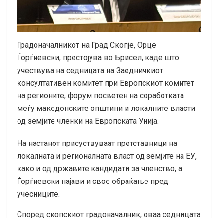
Градоначалникот на Град Скопје, Орце
Ѓорѓиевски, престојува во Брисел, каде што
учествува на седницата на Заедничкиот
консултативен комитет при Европскиот комитет
на регионите, форум посветен на соработката
меѓу македонските општини и локалните власти
од земјите членки на Европската Унија.
На настанот присуствуваат претставници на
локалната и регионалната власт од земјите на ЕУ,
како и од државите кандидати за членство, а
Ѓорѓиевски најави и свое обраќање пред
учесниците.
Според скопскиот градоначалник, оваа седницата