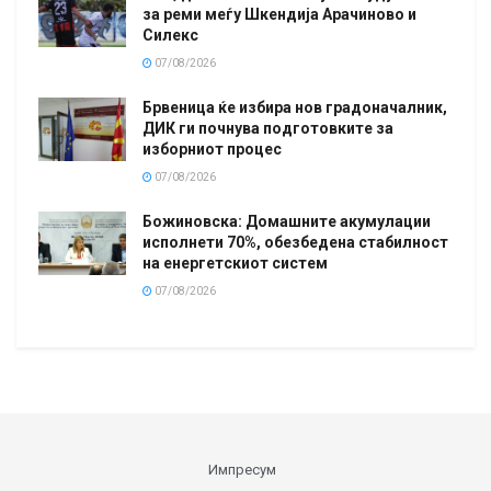
за реми меѓу Шкендија Арачиново и
Силекс
07/08/2026
Брвеница ќе избира нов градоначалник,
ДИК ги почнува подготовките за
изборниот процес
07/08/2026
Божиновска: Домашните акумулации
исполнети 70%, обезбедена стабилност
на енергетскиот систем
07/08/2026
Импресум