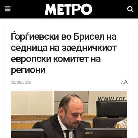
Ѓорѓиевски во Брисел на
седница на заедничкиот
европски комитет на
региони
A
03/06/2026
A