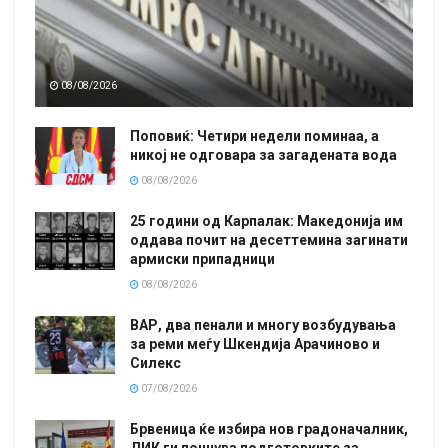
08/08/2026
Поповиќ: Четири недели поминаа, а
никој не одговара за загадената вода
08/08/2026
25 години од Карпалак: Македонија им
оддава почит на десеттемина загинати
армиски припадници
08/08/2026
ВАР, два пенали и многу возбудувања
за реми меѓу Шкендија Арачиново и
Силекс
07/08/2026
Брвеница ќе избира нов градоначалник,