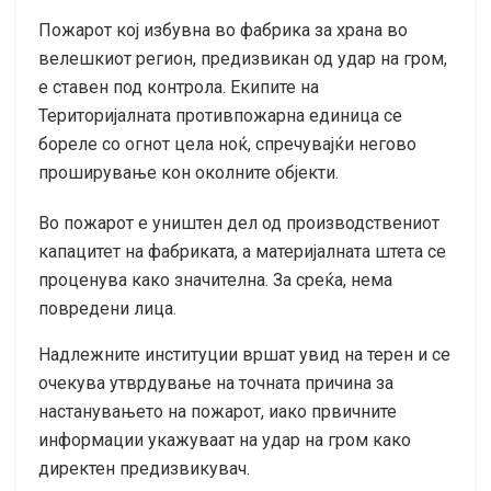
Пожарот кој избувна во фабрика за храна во
велешкиот регион, предизвикан од удар на гром,
е ставен под контрола. Екипите на
Територијалната противпожарна единица се
бореле со огнот цела ноќ, спречувајќи негово
проширување кон околните објекти.
Во пожарот е уништен дел од производствениот
капацитет на фабриката, а материјалната штета се
проценува како значителна. За среќа, нема
повредени лица.
Надлежните институции вршат увид на терен и се
очекува утврдување на точната причина за
настанувањето на пожарот, иако првичните
информации укажуваат на удар на гром како
директен предизвикувач.