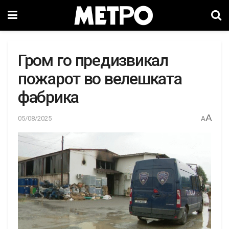
Гром го предизвикал
пожарот во велешката
фабрика
A
05/08/2025
A