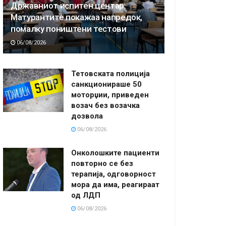
Државниот испитен центар:
Матурантите покажаа напредок,
помалку поништени тестови
06/08/2026
Тетовската полиција
санкционираше 50
моторџии, приведен
возач без возачка
дозвола
06/08/2026
Онколошките пациенти
повторно се без
терапија, одговорност
мора да има, реагираат
од ЛДП
06/08/2026