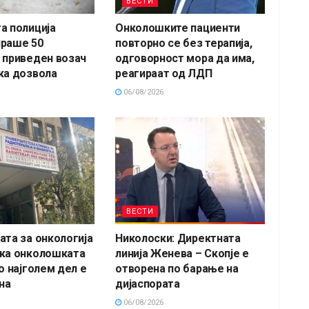
ВЕСТИ
а полиција
Онколошките пациенти
ираше 50
повторно се без терапија,
 приведен возач
одговорност мора да има,
ка дозвола
реагираат од ЛДП
06/08/2026
ВЕСТИ
ата за онкологија
Николоски: Директната
ка онколошката
линија Женева – Скопје е
о најголем дел е
отворена по барање на
на
дијаспората
06/08/2026