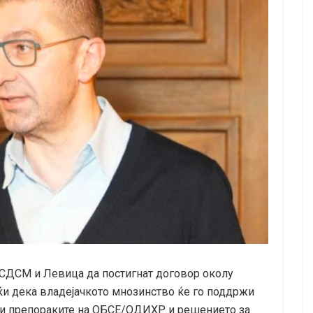
СДСМ и Левица да постигнат договор околу
ќи дека владејачкото мнозинство ќе го поддржи
ржи препораките на ОБСЕ/ОДИХР и решението за