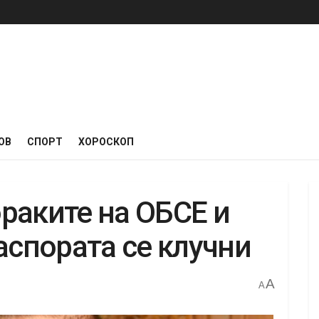
ОВ
СПОРТ
ХОРОСКОП
раките на ОБСЕ и
аспората се клучни
A
A