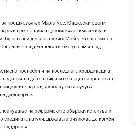
а за проширување Марта Кос, Мицкоски оцени
партии претставуваат „политичка гимнастика и
. Тој нагласи дека на новиот Изборен законик со
Собранието и дека текстот бил усогласен од
ил јасно пренесен и на последната координација
е подготвена да го прифати секој договорен текст
позициските партии, доколку ги вклучува
а дијаспората.
сполнување на реформските обврски истекува и
о средината на јули, државата ризикува да изгуби
ка поддршка.