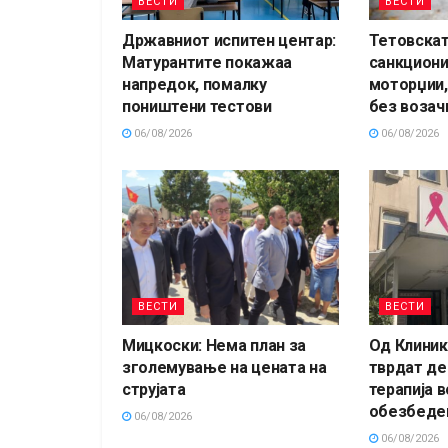
ВЕСТИ
ВЕСТИ
Државниот испитен центар:
Тетовскат
Матурантите покажаа
санкцион
напредок, помалку
моторџии,
поништени тестови
без возач
06/08/2026
06/08/2026
ВЕСТИ
ВЕСТИ
Мицкоски: Нема план за
Од Клиник
зголемување на цената на
тврдат де
струјата
терапија в
обезбеде
06/08/2026
06/08/2026