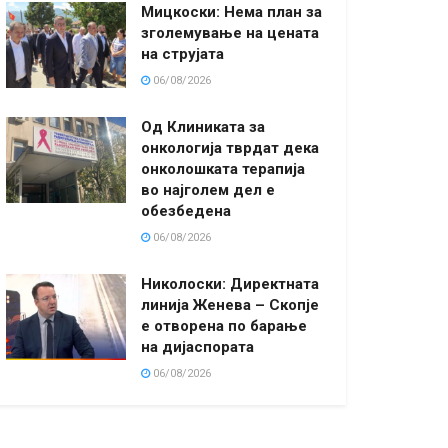
Мицкоски: Нема план за
зголемување на цената
на струјата
06/08/2026
Од Клиниката за
онкологија тврдат дека
онколошката терапија
во најголем дел е
обезбедена
06/08/2026
Николоски: Директната
линија Женева – Скопје
е отворена по барање
на дијаспората
06/08/2026