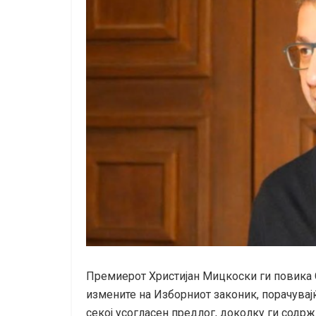
Премиерот Христијан Мицкоски ги повика 
измените на Изборниот законик, порачувај
секој усогласен предлог, доколку ги сод