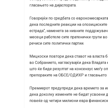
гласањето на дијаспората.
Говорејќи по средбата со еврокомесаркат
дека последните реакции на опозициските 
естрада“, наменета за нивните поддржувачи
месеци работеле сите пратенички групи во 
речиси сите политички партии.
Мицкоски повтори дека ставот на власта б
во Собранието, нагласувајќи дека Владата 
што ќе биде резултат на консензус меѓу о
препораките на ОБСЕ/ОДИХР и гласањето н
Премиерот предупреди дека времето за и
дека доколку измените не бидат усвоени д
повеќе од четири милиони евра финансис