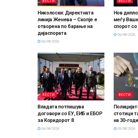
ВЕСТИ
ВЕСТИ
Николоски: Директната
Нов дипло
линија Женева – Скопје е
меѓу Ваши
отворена по барање на
спорот со
дијаспората
06/08/2026
06/08/2026
ВЕСТИ
ВЕСТИ
Владата потпишува
Полицијат
договори со ЕУ, ЕИБ и ЕБОР
стотици т
за Коридорот 8
на 30-год
06/08/2026
05/08/2026