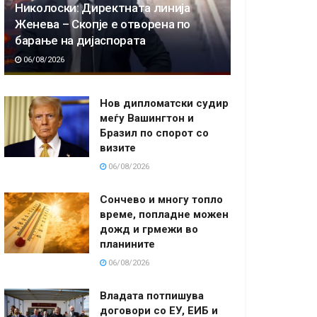
Николоски: Директната линија
Женева – Скопје е отворена по
барање на дијаспората
06/08/2026
Нов дипломатски судир
меѓу Вашингтон и
Бразил по спорот со
визите
06/08/2026
Сончево и многу топло
време, попладне можен
дожд и грмежи во
планините
06/08/2026
Владата потпишува
договори со ЕУ, ЕИБ и