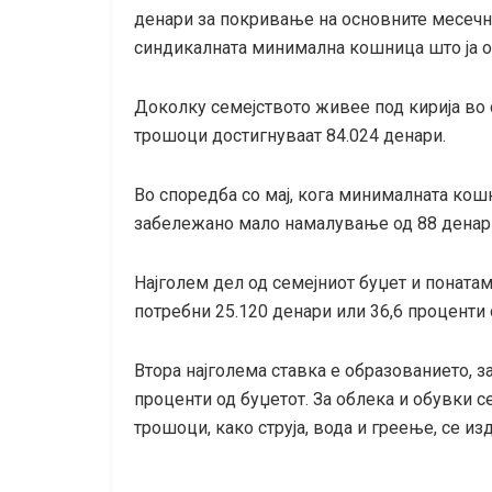
денари за покривање на основните месечн
синдикалната минимална кошница што ја об
Доколку семејството живее под кирија во 
трошоци достигнуваат 84.024 денари.
Во споредба со мај, кога минималната кошн
забележано мало намалување од 88 денар
Најголем дел од семејниот буџет и понатаму
потребни 25.120 денари или 36,6 проценти
Втора најголема ставка е образованието, з
проценти од буџетот. За облека и обувки с
трошоци, како струја, вода и греење, се из