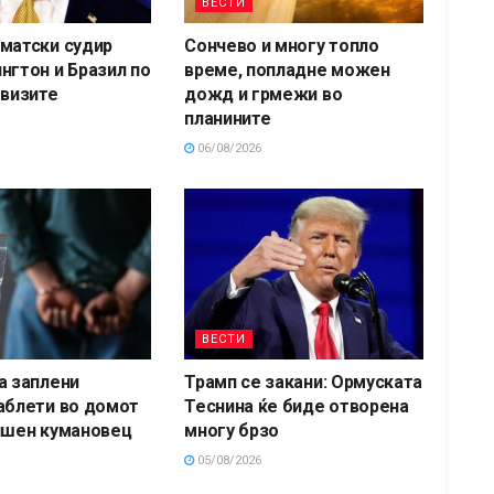
ВЕСТИ
матски судир
Сончево и многу топло
нгтон и Бразил по
време, попладне можен
 визите
дожд и грмежи во
планините
06/08/2026
ВЕСТИ
а заплени
Трамп се закани: Ормуската
аблети во домот
Теснина ќе биде отворена
ишен кумановец
многу брзо
05/08/2026