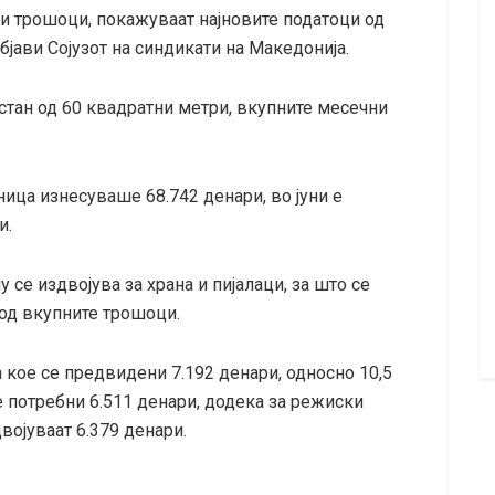
и трошоци, покажуваат најновите податоци од
јави Сојузот на синдикати на Македонија.
стан од 60 квадратни метри, вкупните месечни
ица изнесуваше 68.742 денари, во јуни е
и.
 се издвојува за храна и пијалаци, за што се
 од вкупните трошоци.
а кое се предвидени 7.192 денари, односно 10,5
е потребни 6.511 денари, додека за режиски
двојуваат 6.379 денари.