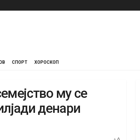
ОВ
СПОРТ
ХОРОСКОП
емејство му се
илјади денари
A