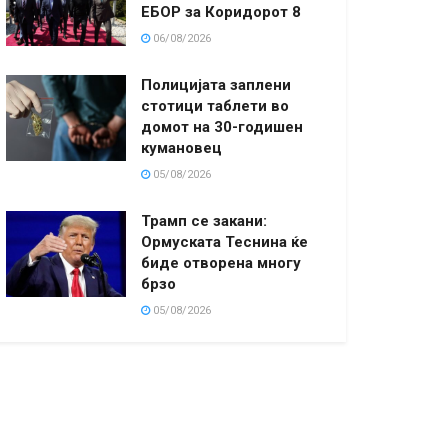
ЕБОР за Коридорот 8
06/08/2026
Полицијата заплени
стотици таблети во
домот на 30-годишен
кумановец
05/08/2026
Трамп се закани:
Ормуската Теснина ќе
биде отворена многу
брзо
05/08/2026