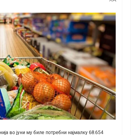
A
ија во јуни му биле потребни најмалку 68.654