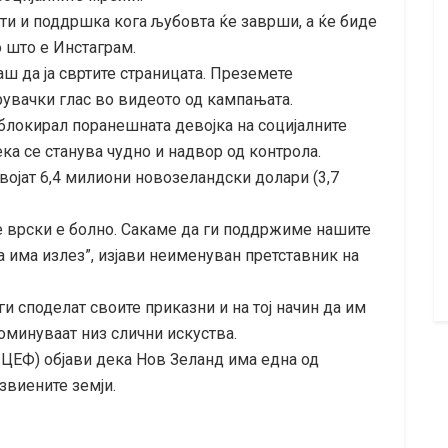
ети и поддршка кога љубовта ќе заврши, а ќе биде
 што е Инстаграм.
ш да ја свртите страницата. Преземете
рувачки глас во видеото од кампањата.
блокирал поранешната девојка на социјалните
ка се станува чудно и надвор од контрола.
двојат 6,4 милиони новозеландски долари (3,7
 врски е болно. Сакаме да ги поддржиме нашите
 има излез”, изјави неименуван претставник на
 споделат своите приказни и на тој начин да им
оминуваат низ слични искуства.
ЦЕФ) објави дека Нов Зеланд има една од
звиените земји.