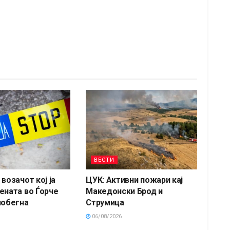
ВЕСТИ
возачот кој ја
ЦУК: Активни пожари кај
ената во Ѓорче
Македонски Брод и
побегна
Струмица
06/08/2026