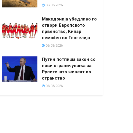
06/08/2026
Македонија убедливо го
отвори Европското
првенство, Кипар
немоќен во Гевгелија
06/08/2026
Путин потпиша закон со
нови ограничувања за
Русите што живеат во
странство
06/08/2026