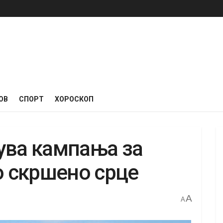
ОВ
СПОРТ
ХОРОСКОП
ува кампања за
о скршено срце
A
A