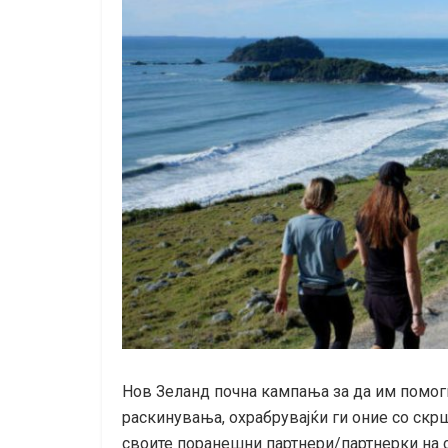
Нов Зеланд почна кампања за да им помогн
раскинувања, охрабрувајќи ги оние со скрш
своите поранешни партнери/партнерки на 