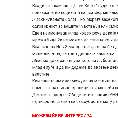
Владината кампања „Love Better“ нуди сов
прикажана во подкаст и на платформи како
„Раскинувањата болат… но, морате засекога
одговорност за вашите чувства“, вели сми
Еден неименуван млад човек рече дека ја 
мрежи бидејќи не можел да спие ноќе и де
Властите на Нов Зеланд најавија дека ќе о
милиони евра) за тригодишната кампања.
„Знаеме дека раскинувањето на љубовните
млади луѓе и да им дадеме до знаење дека
властите.
Кампањата им овозможува на младите да ги
помогнат на своите врсници кои можеби п
Детскиот фонд на Обединетите нации (УНИ
највисоките стапки на самоубиства меѓу ра
МОЖЕБИ ЌЕ ВЕ ИНТЕРЕСИРА: