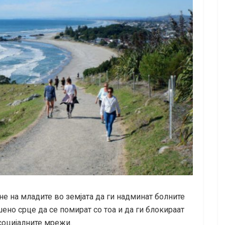
е на младите во земјата да ги надминат болните
ено срце да се помират со тоа и да ги блокираат
социјалните мрежи.