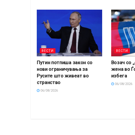
ВЕСТИ
ВЕСТИ
Путин потпиша закон со
Возач со 
нови ограничувања за
жена во Ѓ
Русите што живеат во
избега
странство
06/08/2026
06/08/2026