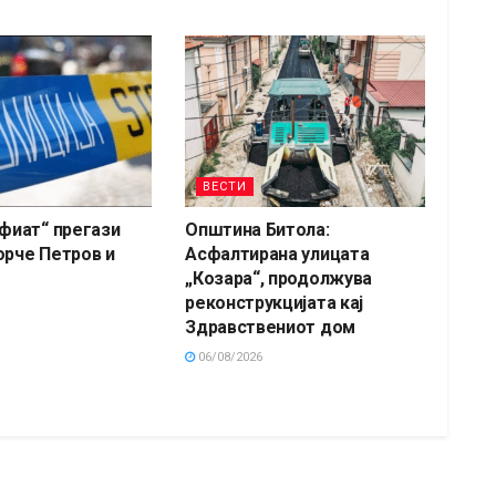
ВЕСТИ
„фиат“ прегази
Општина Битола:
орче Петров и
Асфалтирана улицата
„Козара“, продолжува
реконструкцијата кај
Здравствениот дом
06/08/2026