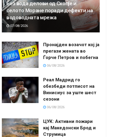
Без вода делови од Скопје и
селото Моране поради дефекти на
водоводната мрежа
07/08/2026
Пронајден возачот кој ја
прегази жената во
Ѓорче Петров и побегна
06/08/2026
Реал Мадрид го
обезбеди потписот на
Винисиус за уште шест
сезони
06/08/2026
ЦУК: Активни пожари
кај Македонски Брод и
Струмица