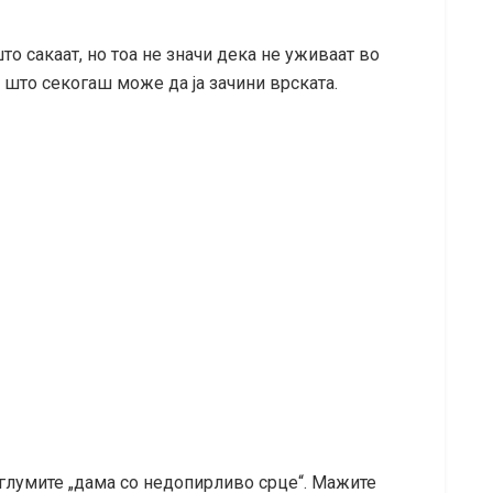
о сакаат, но тоа не значи дека не уживаат во
а што секогаш може да ја зачини врската.
глумите „дама со недопирливо срце“. Мажите