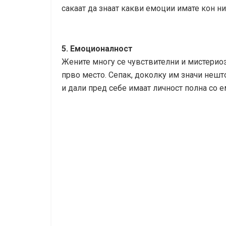
сакаат да знаат какви емоции имате кон н
5. Емоционалност
Жените многу се чувствителни и мистерио
прво место. Сепак, доколку им значи нешто
и дали пред себе имаат личност полна со 