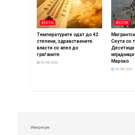
ВЕСТИ
ВЕСТИ
Температурите одат до 42
Мигрантск
степени, здравствените
Сеута со 
власти со апел до
Десетици 
граѓаните
илјадници
Мароко
05/08/2026
04/08/2026
Импресум