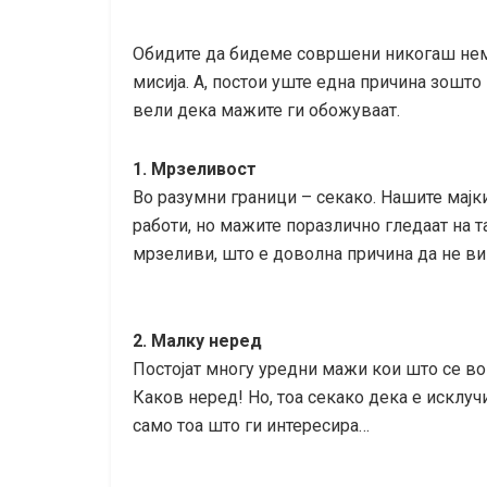
Обидите да бидеме совршени никогаш нема
мисија. А, постои уште една причина зошто
вели дека мажите ги обожуваат.
1. Мрзеливост
Во разумни граници – секако. Нашите мајк
работи, но мажите поразлично гледаат на т
мрзеливи, што е доволна причина да не ви
2. Малку неред
Постојат многу уредни мажи кои што се во со
Каков неред! Но, тоа секако дека е исклу
само тоа што ги интересира…