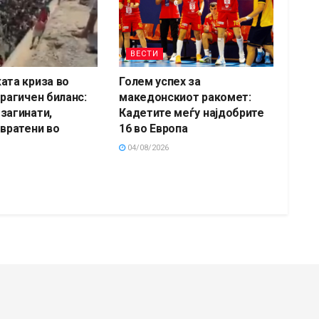
ВЕСТИ
ата криза во
Голем успех за
трагичен биланс:
македонскиот ракомет:
загинати,
Кадетите меѓу најдобрите
 вратени во
16 во Европа
04/08/2026