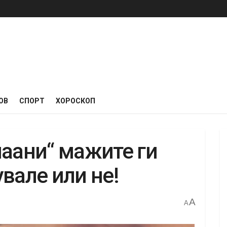
ОВ
СПОРТ
ХОРОСКОП
маани“ мажите ги
вале или не!
A
A