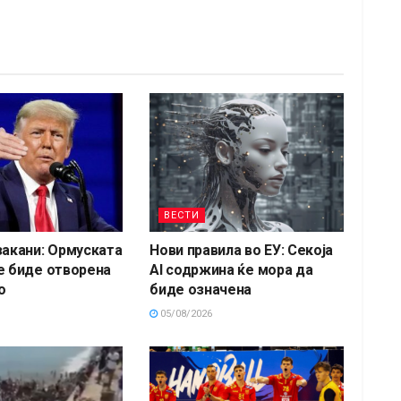
ВЕСТИ
закани: Ормуската
Нови правила во ЕУ: Секоја
е биде отворена
AI содржина ќе мора да
о
биде означена
05/08/2026