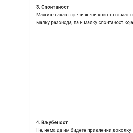
3. Спонтаност
Мажите сакаат зрели жени кои што знаат шт
малку разонода, па и малку спонтаност кој
4. Вљубеност
Не, нема да им бидете привлечни доколку 