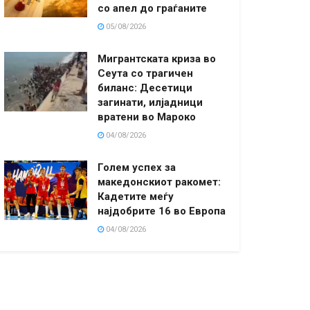
со апел до граѓаните
05/08/2026
Мигрантската криза во
Сеута со трагичен
биланс: Десетици
загинати, илјадници
вратени во Мароко
04/08/2026
Голем успех за
македонскиот ракомет:
Кадетите меѓу
најдобрите 16 во Европа
04/08/2026