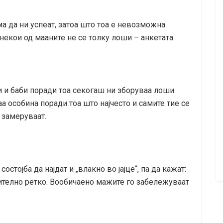
 да ни успеат, затоа што тоа е невозможна
 некои од мааните не се толку лоши – анкетата
и и баби поради тоа секогаш ни зборуваа лоши
аа особина поради тоа што најчесто и самите тие се
 замеруваат.
стојба да најдат и „влакно во јајце“, па да кажат:
чително ретко. Вообичаено мажите го забележуваат