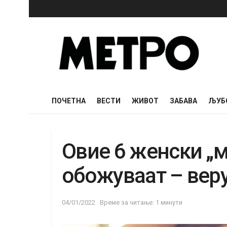
ПОЧЕТНА
ВЕСТИ
ЖИВОТ
ЗАБАВА
ЉУБ
Овие 6 женски „
обожуваат – веру
04/01/2022
Време за читање: 1 минути