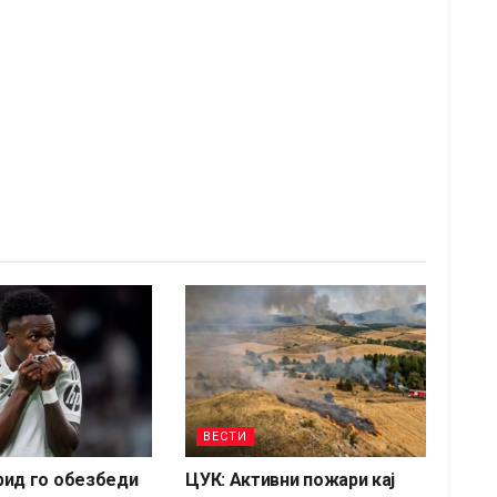
ВЕСТИ
рид го обезбеди
ЦУК: Активни пожари кај