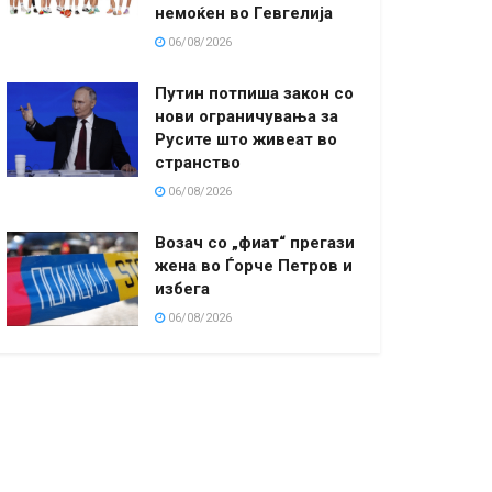
немоќен во Гевгелија
06/08/2026
Путин потпиша закон со
нови ограничувања за
Русите што живеат во
странство
06/08/2026
Возач со „фиат“ прегази
жена во Ѓорче Петров и
избега
06/08/2026