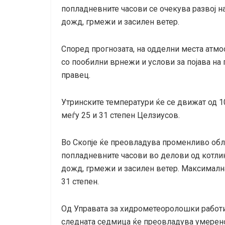
попладневните часови се очекува развој н
дожд, грмежи и засилен ветер.
Според прогнозата, на одделни места атм
со пообилни врнежи и услови за појава на
правец.
Утринските температури ќе се движат од 1
меѓу 25 и 31 степен Целзиусов.
Во Скопје ќе преовладува променливо обл
попладневните часови во делови од котлин
дожд, грмежи и засилен ветер. Максимална
31 степен.
Од Управата за хидрометеоролошки работи 
следната седмица ќе преовладува умерено