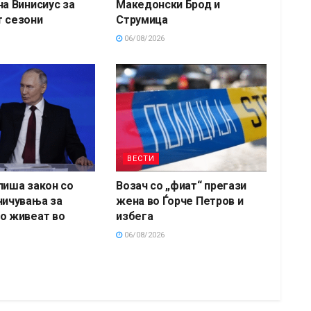
на Винисиус за
Македонски Брод и
 сезони
Струмица
06/08/2026
ВЕСТИ
пиша закон со
Возач со „фиат“ прегази
ничувања за
жена во Ѓорче Петров и
о живеат во
избега
06/08/2026