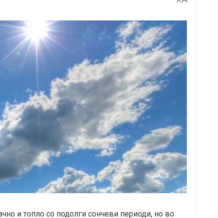
A
но и топло со подолги сончеви периоди, но во