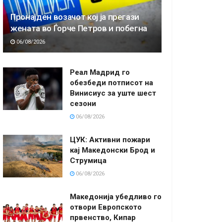
Пронајден возачот кој ја прегази
жената во Ѓорче Петров и побегна
06/08/2026
Реал Мадрид го
обезбеди потписот на
Винисиус за уште шест
сезони
06/08/2026
ЦУК: Активни пожари
кај Македонски Брод и
Струмица
06/08/2026
Македонија убедливо го
отвори Европското
првенство, Кипар