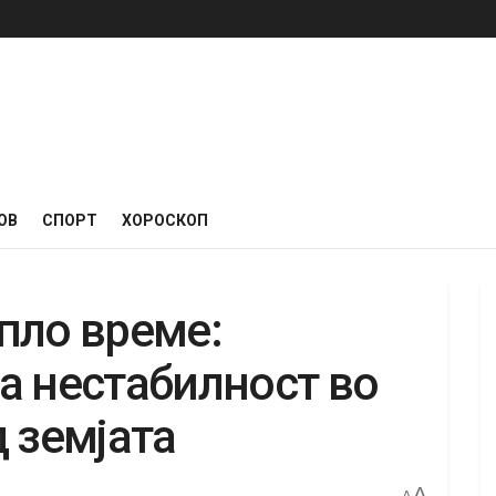
ОВ
СПОРТ
ХОРОСКОП
пло време:
а нестабилност во
 земјата
A