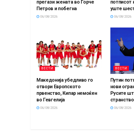
прегази жената во Ѓорче
потписот 
Петров и побегна
уште шест
06/08/2026
06/08/2026
ВЕСТИ
ВЕСТИ
Македонија убедливо го
Путин пот
отвори Европското
нови огра
првенство, Кипар немоќен
Русите шт
во Гевгелија
странство
06/08/2026
06/08/2026