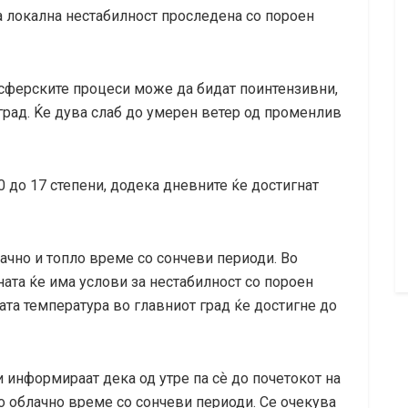
а локална нестабилност проследена со пороен
осферските процеси може да бидат поинтензивни,
 град. Ќе дува слаб до умерен ветер од променлив
0 до 17 степени, додека дневните ќе достигнат
ачно и топло време со сончеви периоди. Во
ата ќе има услови за нестабилност со пороен
та температура во главниот град ќе достигне до
информираат дека од утре па сѐ до почетокот на
 облачно време со сончеви периоди. Се очекува