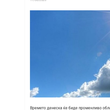
Времето денеска ќе биде променливо облач