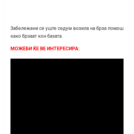
Забележани се уште седум возила на брза помош
како брзаат кон базата.
МОЖЕБИ ЌЕ ВЕ ИНТЕРЕСИРА: