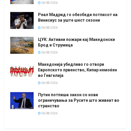
06/08/2026
Реал Мадрид го обезбеди потписот на
Винисиус за уште шест сезони
06/08/2026
ЦУК: Активни пожари кај Македонски
Брод и Струмица
06/08/2026
Македонија убедливо го отвори
Европското првенство, Кипар немоќен
во Гевгелија
06/08/2026
Путин потпиша закон со нови
ограничувања за Русите што живеат во
странство
06/08/2026