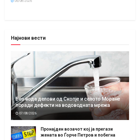
06/08/2026
Најнови вести
Без вода делови од Скопје и селото Моране
поради дефекти на водоводната мрежа
07/08/2026
Пронајден возачот кој ја прегази
жената во Ѓорче Петров и побегна