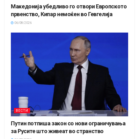
Македонија убедливо го отвори Европското
првенство, Кипар немоќен во Гевгелија
06/08/2026
ВЕСТИ
Путин потпиша закон со нови ограничувања
за Русите што живеат во странство