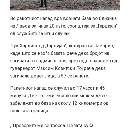
Во ракетниот напад врз воената база во близина
на Лавов загинаа 20 луѓе, соопштија за „Гардијан“
од службите за итни случаи.
Лук Хардинг од „Гардијан“, лоциран во Јаворив,
каде што се наоѓа базата, рече дека бројот на
загинати го надминал оној претходно наведен од
гувернерот Максим Козитски. Тој рече дека
загинале девет лица, а 57 се ранети.
Ракетниот напад се случил во 17 часот и 45
минути. Две големи експлозии можеа да се
забележат во база на околу 12 километри од
полската граница.
„ Прозорите ми се тресеа. Целата куќа