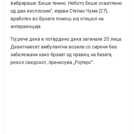
вибрираше. Беше темно. Небото беше осветлено
од две експлозии“, изјави Степан Чума (27),
вработен во Брзата помош кој отишол на
интервенција.
Тој рече дека е потврдено дека загинале 20 лица.
Деветнаесет амбулантни возила со сирени беа
забележани како брзаат од правец на базата,
рекол сведокот, пренесува „Ројтерс“.