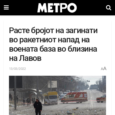
Расте бројот на загинати
во ракетниот напад на
воената база во близина
на Лавов
A
13/03/2022
A