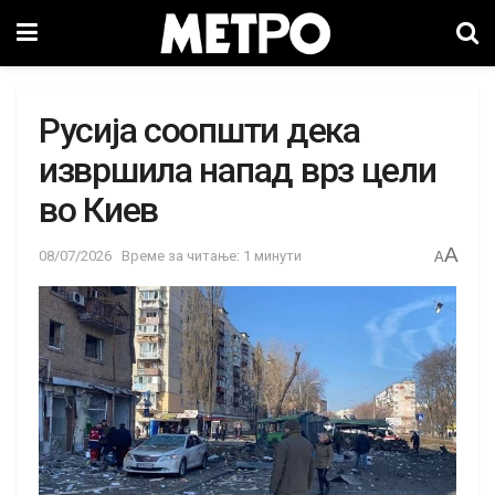
Русија соопшти дека
извршила напад врз цели
во Киев
A
08/07/2026
Време за читање: 1 минути
A