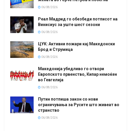
06/08/2026
Реал Мадрид го обезбеди потписот на
Винисиус за уште шест сезони
06/08/2026
ЦУК: Активни пожари кај Македонски
Брод и Струмица
06/08/2026
Македонија убедливо го отвори
Европското првенство, Кипар немоќен
во Гевгелија
06/08/2026
Путин потпиша закон со нови
ограничувања за Русите што живеат во
странство
06/08/2026