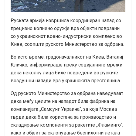
Руската армија извршила координиран напад со
прецизно копнено оружје врз објекти поврзани
со украинскиот воено-индустриски комплекс во
Киев, соопшти руското Министерство за одбрана.
Во исто време, градоначалникот на Киев, Виталиј
Кличко, информираше преку социјалните мрежи
дека неколку лица биле повредени во руските
воздушни напади врз украинската престолнина.
Од руското Министерство за одбрана наведуваат
дека меѓу целите на нападот била фабрика на
компанијата „Самсунг Украина“, за која Москва
тврди дека била користена за производство и
складирање компоненти за ракетите „Фламинго“,
како и објект за склопување беспилотни летала