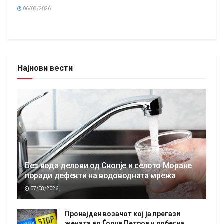
06/08/2026
Најнови вести
Без вода делови од Скопје и селото Моране
поради дефекти на водоводната мрежа
07/08/2026
Пронајден возачот кој ја прегази
жената во Ѓорче Петров и побегна