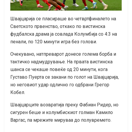
Швајцарија се пласираше во четвртфиналето на
Светското првенство, откако по вистинска
фудбалска драма ја совлада Колумбија со 4:3 на
пенали, по 120 минути игра без голови.
Очекувано, натпреварот донесе голема борба и
тактичко надмудрување. На првата вистинска
шанса се чекаше повеќе од 20 минути, кога
Густаво Пуерта се закани по голот на Швајцарија,
но неговиот удар одлично го одбрани Грегор
Кобел.
Швајцарците возвратија преку Фабиан Ридер, но
сигурен беше и колумбискиот голман Камило
Варгас, па мрежите мируваа до полувремето.