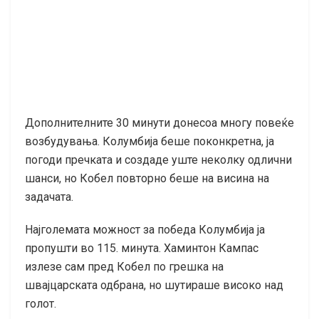
Дополнителните 30 минути донесоа многу повеќе
возбудувања. Колумбија беше поконкретна, ја
погоди пречката и создаде уште неколку одлични
шанси, но Кобел повторно беше на висина на
задачата.
Најголемата можност за победа Колумбија ја
пропушти во 115. минута. Хаминтон Кампас
излезе сам пред Кобел по грешка на
швајцарската одбрана, но шутираше високо над
голот.