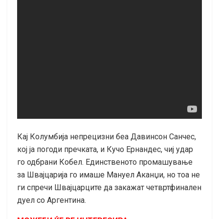
Кај Колумбија непрецизни беа Давинсон Санчес,
кој ја погоди пречката, и Кучо Ернандес, чиј удар
го одбрани Кобел. Единственото промашување
за Швајцарија го имаше Мануел Аканџи, но тоа не
ги спречи Швајцарците да закажат четвртфинален
дуел со Аргентина.