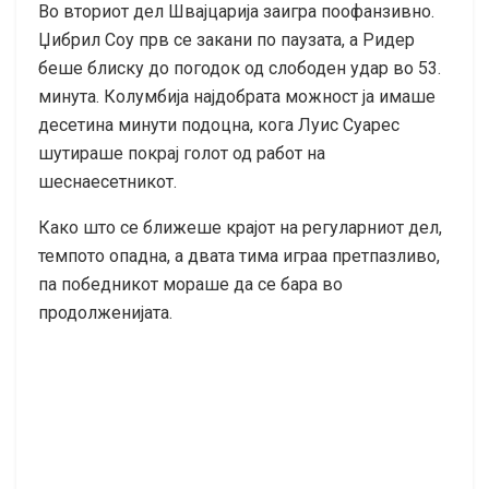
Во вториот дел Швајцарија заигра поофанзивно.
Џибрил Соу прв се закани по паузата, а Ридер
беше блиску до погодок од слободен удар во 53.
минута. Колумбија најдобрата можност ја имаше
десетина минути подоцна, кога Луис Суарес
шутираше покрај голот од работ на
шеснаесетникот.
Како што се ближеше крајот на регуларниот дел,
темпото опадна, а двата тима играа претпазливо,
па победникот мораше да се бара во
продолженијата.