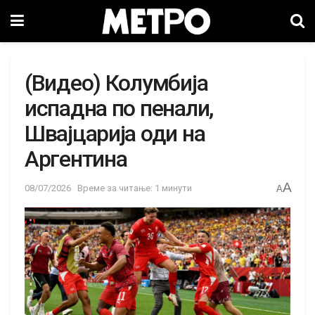
(Видео) Колумбија
испадна по пенали,
Швајцарија оди на
Аргентина
A
08/07/2026
Време за читање: 1 минути
A