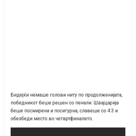
Бидејќи немаше голови ниту по продолженијата,
победникот беше решен со пенали. Швајцарија
беше посмирена и посигурна, славеше со 4:3 и
обезбеди место во четвртфиналето.