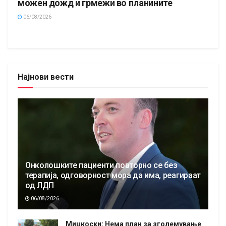
можен дожд и грмежи во планините
06/08/2026
Најнови вести
Онколошките пациенти повторно се без
терапија, одговорност мора да има, реагираат
од ЛДП
06/08/2026
Мицкоски: Нема план за зголемување