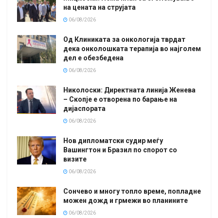
на цената на струјата
06/08/2026
Од Клиниката за онкологија тврдат
дека онколошката терапија во најголем
дел е обезбедена
06/08/2026
Николоски: Директната линија Женева
– Скопје е отворена по барање на
дијаспората
06/08/2026
Нов дипломатски судир меѓу
Вашингтон и Бразил по спорот со
визите
06/08/2026
Сончево и многу топло време, попладне
можен дожд и грмежи во планините
06/08/2026