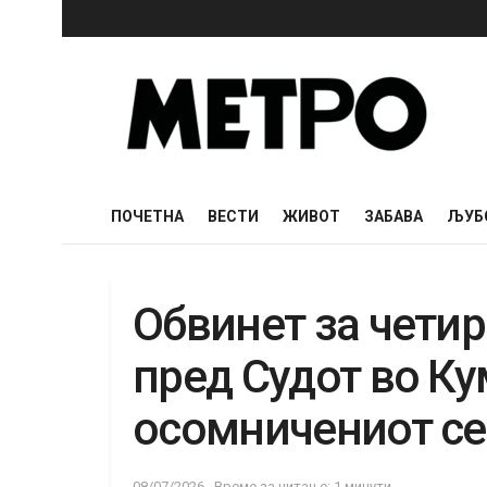
ПОЧЕТНА
ВЕСТИ
ЖИВОТ
ЗАБАВА
ЉУБ
Обвинет за четир
пред Судот во К
осомничениот се
08/07/2026
Време за читање: 1 минути