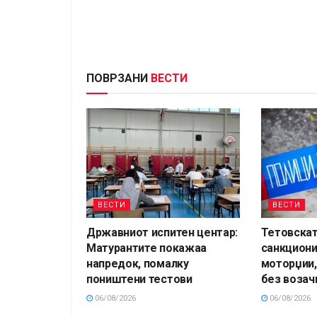
ПОВРЗАНИ
ВЕСТИ
ВЕСТИ
ВЕСТИ
Државниот испитен центар:
Тетовскат
Матурантите покажаа
санкцион
напредок, помалку
моторџии,
поништени тестови
без возач
06/08/2026
06/08/2026