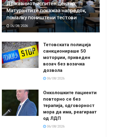
Државниот испитен центар:
Матурантите покажаа напредок,
помалку поништени тестови
06/08/2026
Тетовската полиција
санкционираше 50
моторџии, приведен
возач без возачка
дозвола
06/08/2026
Онколошките пациенти
повторно се без
терапија, одговорност
мора да има, реагираат
од ЛДП
06/08/2026