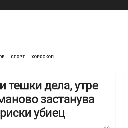
ОВ
СПОРТ
ХОРОСКОП
и тешки дела, утре
уманово застанува
риски убиец
A