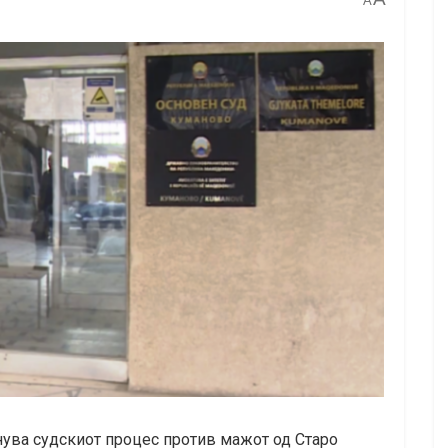
A
нува судскиот процес против мажот од Старо