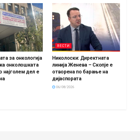
ВЕСТИ
ата за онкологија
Николоски: Директната
ка онколошката
линија Женева – Скопје е
о најголем дел е
отворена по барање на
на
дијаспората
06/08/2026