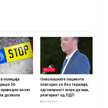
ВЕСТИ
а полиција
Онколошките пациенти
ираше 50
повторно се без терапија,
 приведен возач
одговорност мора да има,
ка дозвола
реагираат од ЛДП
06/08/2026