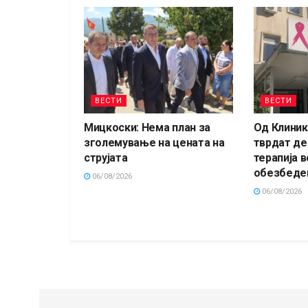
ВЕСТИ
ВЕСТИ
Мицкоски: Нема план за
Од Клиник
зголемување на цената на
тврдат де
струјата
терапија в
обезбеде
06/08/2026
06/08/2026