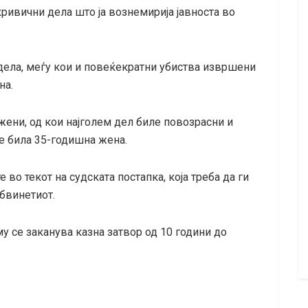
 кривични дела што ја вознемирија јавноста во
дела, меѓу кои и повеќекратни убиства извршени
на.
ени, од кои најголем дел биле повозрасни и
е била 35-годишна жена.
во текот на судската постапка, која треба да ги
обвинетиот.
му се заканува казна затвор од 10 години до