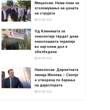
Мицкоски: Нема план за
зголемување на цената
на струјата
06/08/2026
Од Клиниката за
онкологија тврдат дека
онколошката терапија
во најголем дел е
обезбедена
06/08/2026
Николоски: Директната
линија Женева – Скопје
е отворена по барање
на дијаспората
06/08/2026