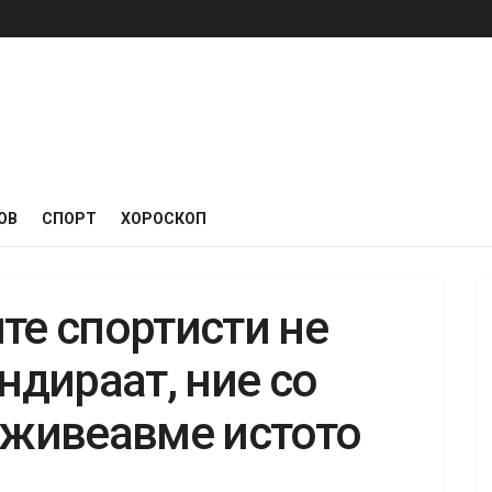
ОВ
СПОРТ
ХОРОСКОП
те спортисти не
ендираат, ние со
доживеавме истото