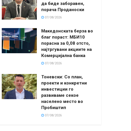
да биде заборавен,
порача Проданоски
07/08/2026
Македонската берза во
благ пораст: МБИ10
порасна за 0,08 отсто,
најтргувани акциите на
Комерцијална банка
07/08/2026
Тоневски: Со план,
проекти и конкретни
инвестиции го
развиваме секое
населено место во
Пробиштип
07/08/2026