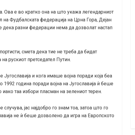
а. Ова е во кратко она на што укажа легендарниот
 на Фудбалската федерација на Црна Гора, Дејан
те дека разни федерации нема да дозволат настап
портисти, смета дека тие не треба да бидат
а на рускиот претседател Путин.
ше Југославија и кога имаше војна поради која беа
о 1992 година поради војна на Југославија ѝ беше
 иако таа избори пласман на зелениот терен.
 случува, јас најдобро го знам тоа, затоа што го
авија не ѝ беше дозволено да игра на Европското