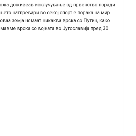
а кожа доживеав исклучување од првенство поради
ето натпревари во секој спорт е порака на мир.
оваа земја немаат никаква врска со Путин, како
емавме врска со војната во Југославија пред 30