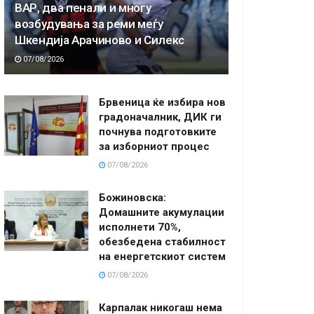
ВАР, два пенали и многу
возбудувања за реми меѓу
Шкендија Арачиново и Силекс
07/08/2026
Брвеница ќе избира нов
градоначалник, ДИК ги
почнува подготовките
за изборниот процес
07/08/2026
Божиновска:
Домашните акумулации
исполнети 70%,
обезбедена стабилност
на енергетскиот систем
07/08/2026
Карпалак никогаш нема