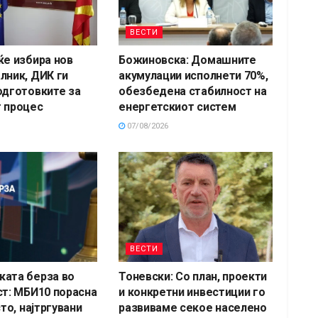
ВЕСТИ
ќе избира нов
Божиновска: Домашните
лник, ДИК ги
акумулации исполнети 70%,
одготовките за
обезбедена стабилност на
 процес
енергетскиот систем
07/08/2026
ВЕСТИ
ата берза во
Тоневски: Со план, проекти
ст: МБИ10 порасна
и конкретни инвестиции го
сто, најтргувани
развиваме секое населено