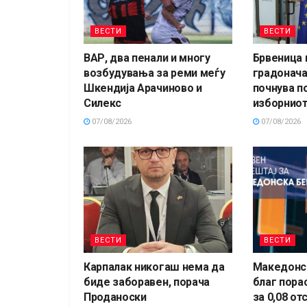
ВЕСТИ
ВЕСТИ
ВАР, два пенали и многу
Брвеница 
возбудувања за реми меѓу
градонача
Шкендија Арачиново и
почнува п
Силекс
изборниот
07/08/2026
07/08/2026
ВЕСТИ
ВЕСТИ
Карпалак никогаш нема да
Македонск
биде заборавен, порача
благ пора
Проданоски
за 0,08 от