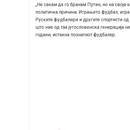
„Не сакам да го бранам Путин, но на свој
политичка причина. Играњето фудбал, играњ
Руските фудбалери и другите спортисти од 
што ние од таа југословенска генерација н
години, истакна познатиот фудбалер.