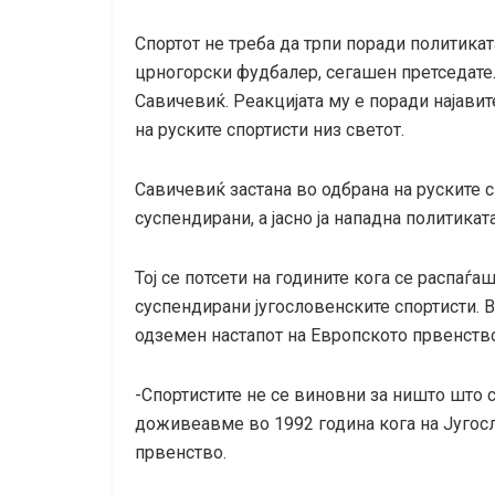
Спортот не треба да трпи поради политикат
црногорски фудбалер, сегашен претседател
Савичевиќ. Реакцијата му е поради најави
на руските спортисти низ светот.
Савичевиќ застана во одбрана на руските с
суспендирани, а јасно ја нападна политикат
Тој се потсети на годините кога се распаѓа
суспендирани југословенските спортисти. В
одземен настапот на Европското првенство
-Спортистите не се виновни за ништо што се
доживеавме во 1992 година кога на Југосл
првенство.