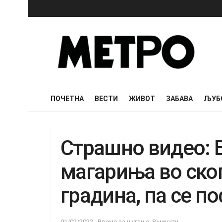
ПОЧЕТНА
ВЕСТИ
ЖИВОТ
ЗАБАВА
ЉУБ
Страшно видео: 
магариња во ско
градина, па се п
01/02/2022
Време за читање: 8 минути