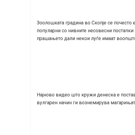
Зоолошката градина во Скопје се почесто е
популарни со нивните несовесни постапки 
прашањето дали некои луѓе имаат воопшт
Најново видео што кружи денеска е поставе
вулгарен начин ги вознемирува магарињат