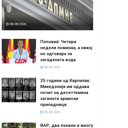
08/08/2026
Поповиќ: Четири
недели поминаа, а никој
не одговара за
загадената вода
08/08/2026
25 години од Карпалак:
Македонија им оддава
почит на десеттемина
загинати армиски
припадници
08/08/2026
ВАР, два пенали и многу