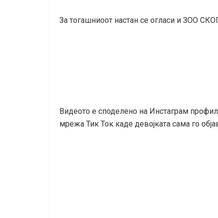
За тогашниоот настан се огласи и ЗОО СКО
Видеото е споделено на Инстаграм профило
мрежа Тик Ток каде девојката сама го обја