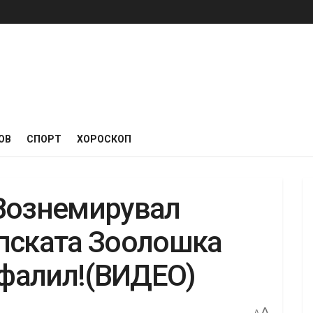
ОВ
СПОРТ
ХОРОСКОП
Вознемирувал
пската Зоолошка
офалил!(ВИДЕО)
A