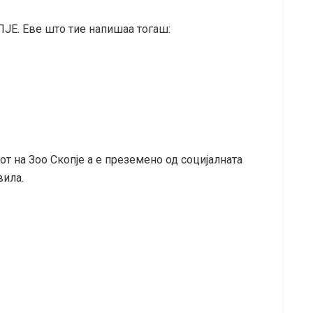
ПЈЕ. Еве што тие напишаа тогаш:
т на Зоо Скопје а е преземено од социјалната
вила.