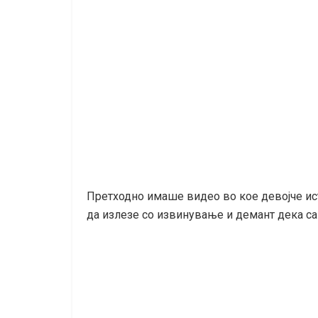
Претходно имаше видео во кое девојче ис
да излезе со извинување и демант дека са