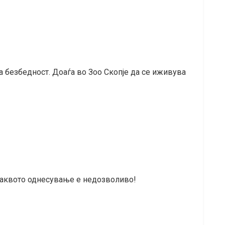
а безбедност. Доаѓа во Зоо Скопје да се иживува
а ваквото однесување е недозволиво!