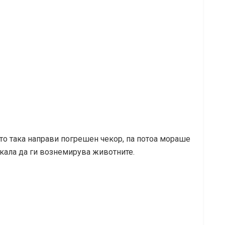
то така направи погрешен чекор, па потоа мораше
кала да ги вознемирува животните.