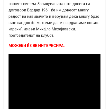
нашиот систем. Засилувањата што досега ги
договори Вардар 1961 ќе им донесат многу
радост на навивачите и верувам дека многу брзо
сите заедно ќе можеме да ги поздравиме новите
играчи“, изјави Михајло Михајловски,
претседателот на клубот.
МОЖЕБИ ЌЕ ВЕ ИНТЕРЕСИРА: