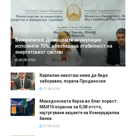
Божиновска: Домашните акумулации
исполнети 70%, обезбедена стабилност на
енергетскиот систем
07/08/2026
Карпалак никогаш нема да биде
заборавен, порача Проданоски
07/08/2026
Македонската берза во благ пораст:
МБИ10 порасна за 0,08 отсто,
најтргувани акциите на Комерцијална
банка
07/08/2026