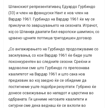
Шпанскиот репрезентативец Едуардо Гурбиндо
(33) и член на француски Нант е нов член на
Вардар 1961. Гурбиндо на Вардар 1961 ќе му се
приклучи по завршувањето на сезоната. Играчот,
кој со Шпанија двапати бил европски шампион, со
црвено-црните потпиша тригодишен договор.
„Со ангажирањето на Гурбиндо продолжуваме со
засилувања, со кои Вардар 1961 ќе биде уште
поконкурентен во следните сезони. Среќни и
задоволни сме што Гурбиндо го препознава
квалитетот на Вардар 1961 и што сака нов
предизвик во кој заедно ќе се обидеме да
постигнеме уште подобри резултати. Губрино ќе
донесе освежување во нападот и цврстина во
одбраната. Ги цениме неговите квалитети и
сигурни сме дека веднаш ќе се вклопи во