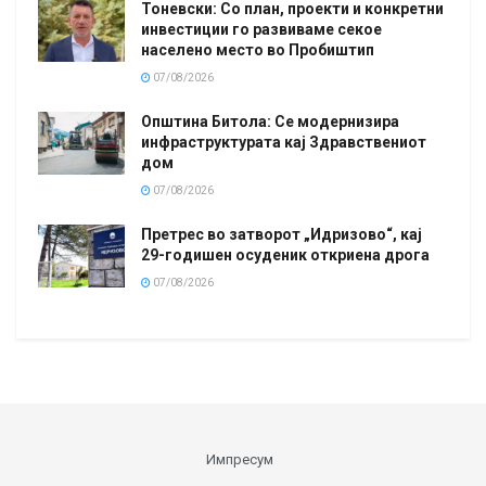
Тоневски: Со план, проекти и конкретни
инвестиции го развиваме секое
населено место во Пробиштип
07/08/2026
Општина Битола: Се модернизира
инфраструктурата кај Здравствениот
дом
07/08/2026
Претрес во затворот „Идризово“, кај
29-годишен осуденик откриена дрога
07/08/2026
Импресум