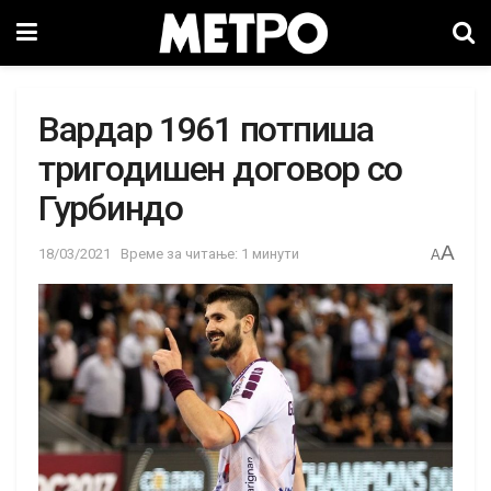
Вардар 1961 потпиша
тригодишен договор со
Гурбиндо
A
18/03/2021
Време за читање: 1 минути
A