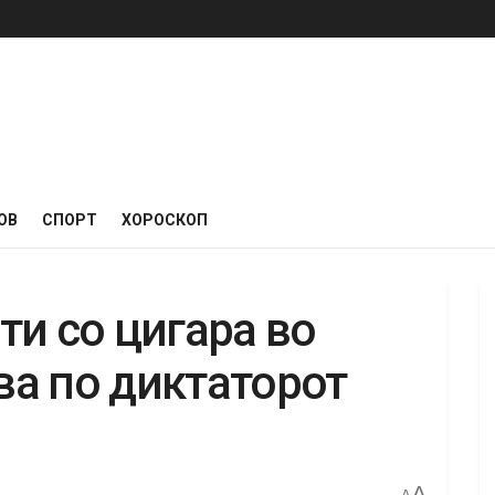
ОВ
СПОРТ
ХОРОСКОП
ти со цигара во
ува по диктаторот
A