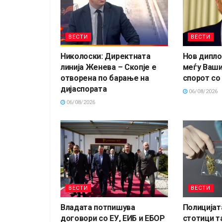
ВЕСТИ
ВЕСТИ
Николоски: Директната
Нов дипло
линија Женева – Скопје е
меѓу Ваши
отворена по барање на
спорот со
дијаспората
06/08/2026
06/08/2026
ВЕСТИ
ВЕСТИ
Владата потпишува
Полицијат
договори со ЕУ, ЕИБ и ЕБОР
стотици т