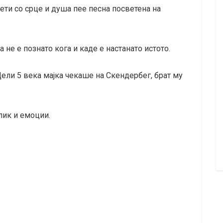
ети со срце и душа пее песна посветена на
 не е познато кога и каде е настанато истото.
„Цели 5 века мајка чекаше на Скендербег, брат му
 лик и емоции.