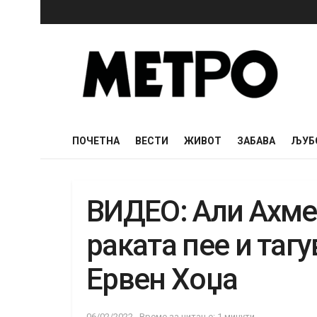
ПОЧЕТНА
ВЕСТИ
ЖИВОТ
ЗАБАВА
ЉУБ
ВИДЕО: Али Ахме
раката пее и таг
Ервен Хоџа
06/02/2022
Време за читање: 1 минути