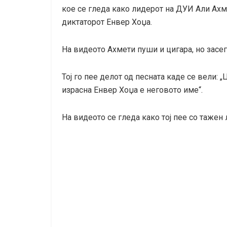
кое се гледа како лидерот на ДУИ Али Ахм
диктаторот Енвер Хоџа.
На видеото Ахмети пуши и цигара, но засега
Тој го пее делот од песната каде се вели: 
израсна Енвер Хоџа е неговото име“.
На видеото се гледа како тој пее со тажен