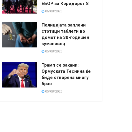
ЕБОР за Коридорот 8
06/08/2026
Полицијата заплени
стотици таблети во
домот на 30-годишен
кумановец
05/08/2026
Трамп се закани:
Ормуската Теснина ќе
биде отворена многу
брзо
05/08/2026