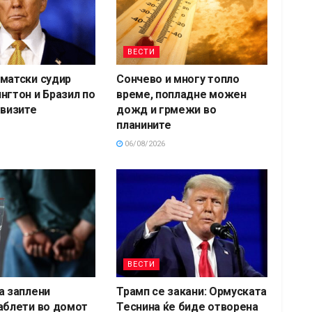
ВЕСТИ
матски судир
Сончево и многу топло
нгтон и Бразил по
време, попладне можен
 визите
дожд и грмежи во
планините
06/08/2026
ВЕСТИ
а заплени
Трамп се закани: Ормуската
аблети во домот
Теснина ќе биде отворена