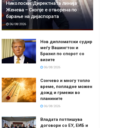
Николоски: Директната линија
Женева – Скопје е отворена по
барање на дијаспората
06/08/2026
Нов дипломатски судир
меѓу Вашингтон и
Бразил по спорот со
визите
06/08/2026
Сончево и многу топло
време, попладне можен
дожд и грмежи во
планините
06/08/2026
Владата потпишува
договори со ЕУ, ЕИБ и