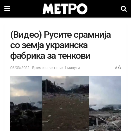
(Видео) Русите срамнија
со земја украинска
фабрика за тенкови
A
06/03/2022
Време за читање: 1 минути
A