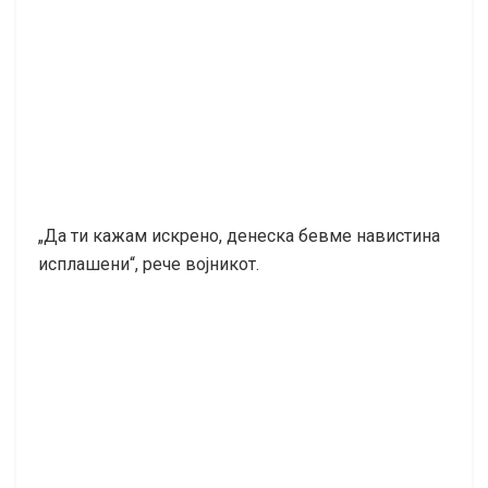
„Да ти кажам искрено, денеска бевме навистина
исплашени“, рече војникот.