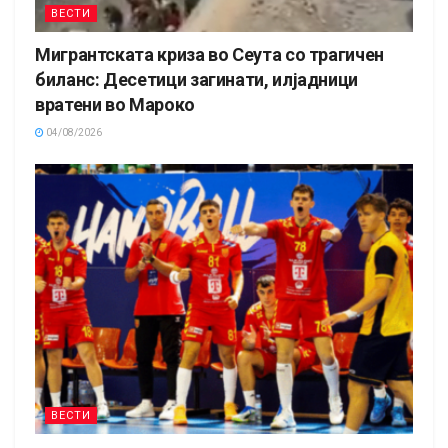
ВЕСТИ
Мигрантската криза во Сеута со трагичен
биланс: Десетици загинати, илјадници
вратени во Мароко
04/08/2026
ВЕСТИ