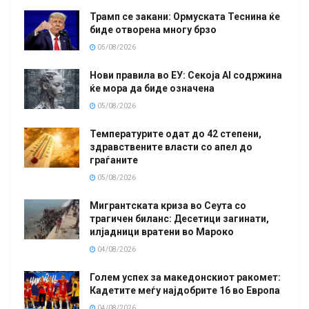
Трамп се закани: Ормуската Теснина ќе
биде отворена многу брзо
05/08/2026
Нови правила во ЕУ: Секоја AI содржина
ќе мора да биде означена
05/08/2026
Температурите одат до 42 степени,
здравствените власти со апел до
граѓаните
05/08/2026
Мигрантската криза во Сеута со
трагичен биланс: Десетици загинати,
илјадници вратени во Мароко
04/08/2026
Голем успех за македонскиот ракомет:
Кадетите меѓу најдобрите 16 во Европа
04/08/2026