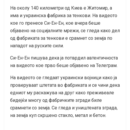
На околу 140 километри од Киев е Житомир, а
има и украинска фабрика за тенкови. На видеото
кое го пренесе Си-Ен-Ен, кое вчера беше
објавено на социјалните мрежи, се гледа како дел
од фабриката за тенкови е срамнет со земја по
нападот на руските сили.
Си-Ен-Ен пишува дека ја потврдил автентичноста
на видеото кое прво беше објавено на Телеграм.
На видеото се гледаат украински војници како ја
проверуваат штетата во фабриката и се чини дека
едниот му раскажува на друг како преживеале
бидејќи многу од фабричките згради биле
срамнети со земја. Се гледа и уништената зграда,
на земја куп скршено стакло, метал и бетон.