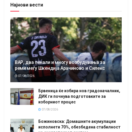
Најнови вести
ВАР, два пенали и многу возбудувања за
реми меѓу Шкендија Арачиново и Силекс
07/08/2026
Брвеница ќе избира нов градоначалник,
ДИК ги почнува подготовките за
изборниот процес
07/08/2026
Божиновска: Домашните акумулации
исполнети 70%, обезбедена стабилност