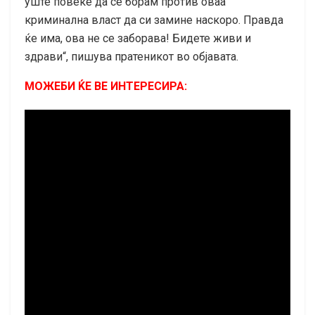
уште повеќе да се борам против оваа
криминална власт да си замине наскоро. Правда
ќе има, ова не се заборава! Бидете живи и
здрави“, пишува пратеникот во објавата.
МОЖЕБИ ЌЕ ВЕ ИНТЕРЕСИРА: