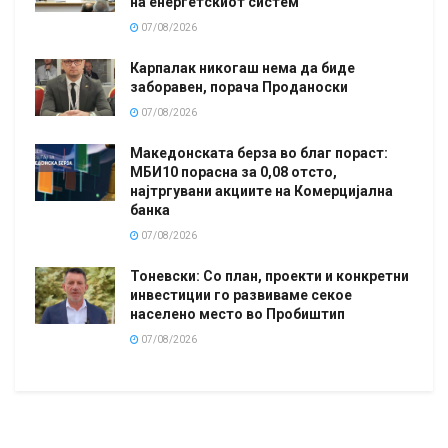
на енергетскиот систем
07/08/2026
Карпалак никогаш нема да биде
заборавен, порача Проданоски
07/08/2026
Македонската берза во благ пораст:
МБИ10 порасна за 0,08 отсто,
најтргувани акциите на Комерцијална
банка
07/08/2026
Тоневски: Со план, проекти и конкретни
инвестиции го развиваме секое
населено место во Пробиштип
07/08/2026