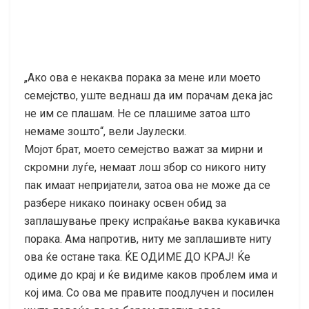
„Ако ова е некаква порака за мене или моето
семејство, уште веднаш да им порачам дека јас
не им се плашам. Не се плашиме затоа што
немаме зошто“, вели Јаулески.
Мојот брат, моето семејство важат за мирни и
скромни луѓе, немаат лош збор со никого ниту
пак имаат непријатели, затоа ова не може да се
разбере никако поинаку освен обид за
заплашување преку испраќање ваква кукавичка
порака. Ама напротив, ниту ме заплашивте ниту
ова ќе остане така. ЌЕ ОДИМЕ ДО КРАЈ! Ќе
одиме до крај и ќе видиме каков проблем има и
кој има. Со ова ме правите поодлучен и посилен