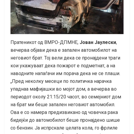
Пратеникот од ВМРО-ДПМНЕ,
Јован Јаулески
,
вечерва објави дека е запален автомобилот на
неговиот брат. Тој вели дека се пронајдени траги
кои укажуваат дека пожарот е подметнат, а на
наводните напаѓачи им порача дека не се плаши.
„Пред неколку месеци по политичка нарачка
упаднаа мафијашки во мојот дом, а вечерва во
периодот околу 21:15/20 часот, во семејниот дом
на брат ми беше запален неговиот автомобил.
Ова е со намера предизвикано од човечка рака
бидејќи до автомобилот беше пронајдено шише
со бензин. Ја испрскале целата кола, го фрлиле