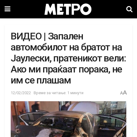
ВИДЕО | Запален
автомобилот на братот на
Јаулески, пратеникот вели:
Ако ми праќаат порака, не
им се плашам
A
12/02/2022
Време за читање: 1 минути
A