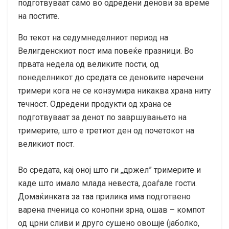
подготвуваат само во одредени денови за време
на постите.
Во текот на седумнеделниот период на
Велигденскиот пост има повеќе празници. Во
првата недела од великите пости, од
понеделникот до средата се деновите наречени
тримери кога не се конзумира никаква храна ниту
течност. Одредени продукти од храна се
подготвуваат за денот по завршувањето на
тримерите, што е третиот ден од почетокот на
великиот пост.
Во средата, кај оној што ги „држел” тримерите и
каде што имало млада невеста, доаѓале гости.
Домаќинката за таа прилика има подготвено
варена пченица со конопни зрна, ошав – компот
од црни сливи и друго сушено овошје (јаболко,