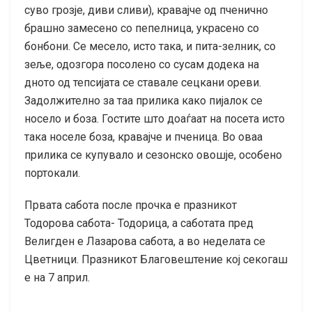
суво грозје, диви сливи), кравајче од пченично
брашно замесено со пепелница, украсено со
бонбони. Се месело, исто така, и пита-зелник, со
зеље, одозгора посолено со сусам додека на
дното од тепсијата се ставале сецкани ореви.
Задолжително за таа прилика како пијалок се
носело и боза. Гостите што доаѓаат на посета исто
така носеле боза, кравајче и пченица. Во оваа
прилика се купувало и сезонско овошје, особено
портокали.
Првата сабота после прочка е празникот
Тодорова сабота- Тодорица, а саботата пред
Велигден е Лазарова сабота, а во неделата се
Цветници. Празникот Благовештение кој секогаш
е на 7 април.