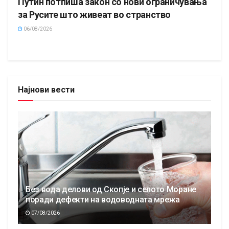
Путин потпиша закон со нови ограничувања
за Русите што живеат во странство
06/08/2026
Најнови вести
Без вода делови од Скопје и селото Моране
поради дефекти на водоводната мрежа
07/08/2026