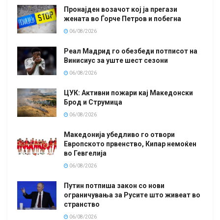
Пронајден возачот кој ја прегази
жената во Ѓорче Петров и побегна
06/08/2026
Реал Мадрид го обезбеди потписот на
Винисиус за уште шест сезони
06/08/2026
ЦУК: Активни пожари кај Македонски
Брод и Струмица
06/08/2026
Македонија убедливо го отвори
Европското првенство, Кипар немоќен
во Гевгелија
06/08/2026
Путин потпиша закон со нови
ограничувања за Русите што живеат во
странство
06/08/2026