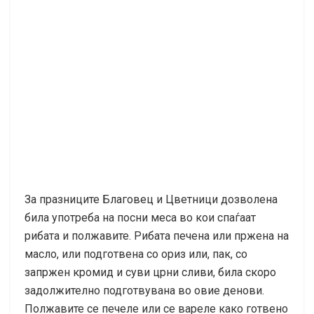
За празниците Благовец и Цветници дозволена
била употреба на посни меса во кои спаѓаат
рибата и полжавите. Рибата печена или пржена на
масло, или подготвена со ориз или, пак, со
запржен кромид и суви црни сливи, била скоро
задолжително подготвувана во овие денови.
Полжавите се печеле или се вареле како готвено