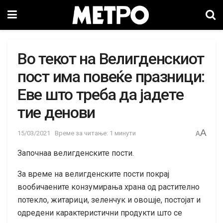
Во текот на Велигденскиот
пост има повеќе празници:
Еве што треба да јадете
тие денови
A
15/03/2021
Време за читање: 1 минути
A
Започнаа велигденските пости.
За време на велигденските пости покрај
вообичаените конзумирања храна од растително
потекло, житарици, зеленчук и овошје, постојат и
одредени карактеристични продукти што се