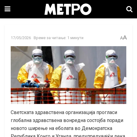
A
17/05/2026
Време за читање: 1 минути
A
Светската здравствена организација прогласи
глобална здравствена вонредна состојба поради
новото ширење на еболата во Демократска
Република Конго и Уганда, предупредувајќи дека