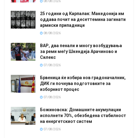
08/08/2026
25 години од Карпалак: Македонија им
оддава почит на десеттемина загинати
армиски припадници
08/08/2026
ВАР, два пенали и многу возбудувања
за реми меѓу Шкендија Арачиново и
Силекс
07/08/2026
Брвеница ќе избира нов градоначалник,
ДИК ги почнува подготовките за
изборниот процес
07/08/2026
Божиновска: Домашните акумулации
исполнети 70%, обезбедена стабилност
на енергетскиот систем
07/08/2026