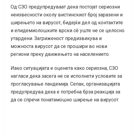
Од СЗО предупредуваат дека постојат сериозни
неизвесности околу вистинскиот број заразени и
ширењето на вирусот, бидејќи дел од контактите
и епидемиолошките врски сè уште не се целосно
утврдени. Загриженост предизвикува и
можноста вирусот да се прошири во нови
региони преку движењето на населението.
Иако ситуацијата е оценета како сериозна, СЗО
нагласи дека засега не се исполнети условите за
прогласување пандемија. Сепак, организацијата
предупредува дека е потребна брза реакција за
да се спречи понатамошно ширење на вирусот.