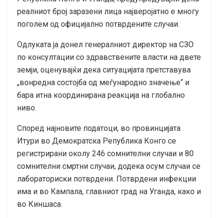
реалниот број заразени лица најверојатно е многу
поголем од официјално потврдените случаи.
Одлуката ја донел генералниот директор на СЗО
по консултации со здравствените власти на двете
земји, оценувајќи дека ситуацијата претставува
„вонредна состојба од меѓународно значење“ и
бара итна координирана реакција на глобално
ниво.
Според најновите податоци, во провинцијата
Итури во Демократска Република Конго се
регистрирани околу 246 сомнителни случаи и 80
сомнителни смртни случаи, додека осум случаи се
лабораториски потврдени. Потврдени инфекции
има и во Кампала, главниот град на Уганда, како и
во Киншаса.