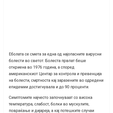
Еболата се смета за една од најопасните вирусни
болести во светот. Болеста првпат беше
откриена во 1976 година, а според
американскиот Центар за контрола и превенција
на болести, смртноста кај заразените во одредени
епидемии достигнувала и до 90 проценти.
Симптомите најчесто започнуваат со висока
температура, слабост, болки во мускулите,
повраќање и дијареја, а кај потешките случаи