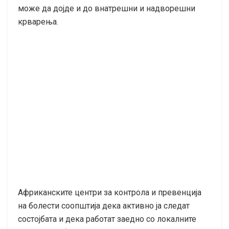
може да дојде и до внатрешни и надворешни
крварења.
Африканските центри за контрола и превенција
на болести соопштија дека активно ја следат
состојбата и дека работат заедно со локалните