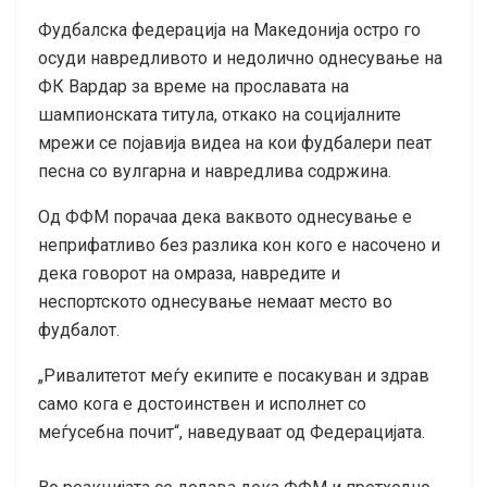
Фудбалска федерација на Македонија остро го
осуди навредливото и недолично однесување на
ФК Вардар за време на прославата на
шампионската титула, откако на социјалните
мрежи се појавија видеа на кои фудбалери пеат
песна со вулгарна и навредлива содржина.
Од ФФМ порачаа дека ваквото однесување е
неприфатливо без разлика кон кого е насочено и
дека говорот на омраза, навредите и
неспортското однесување немаат место во
фудбалот.
„Ривалитетот меѓу екипите е посакуван и здрав
само кога е достоинствен и исполнет со
меѓусебна почит“, наведуваат од Федерацијата.