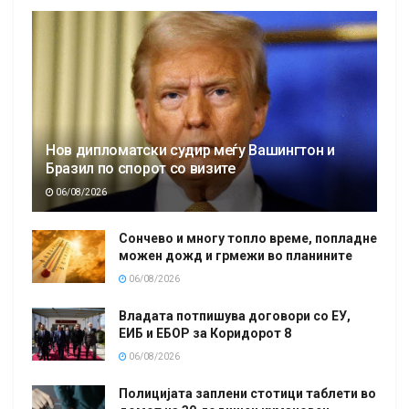
Нов дипломатски судир меѓу Вашингтон и
Бразил по спорот со визите
06/08/2026
Сончево и многу топло време, попладне
можен дожд и грмежи во планините
06/08/2026
Владата потпишува договори со ЕУ,
ЕИБ и ЕБОР за Коридорот 8
06/08/2026
Полицијата заплени стотици таблети во