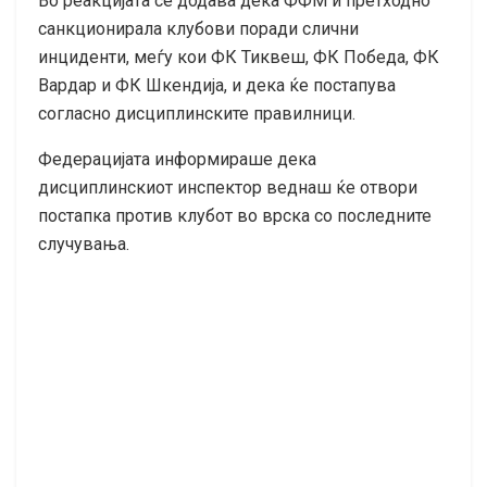
Во реакцијата се додава дека ФФМ и претходно
санкционирала клубови поради слични
инциденти, меѓу кои ФК Тиквеш, ФК Победа, ФК
Вардар и ФК Шкендија, и дека ќе постапува
согласно дисциплинските правилници.
Федерацијата информираше дека
дисциплинскиот инспектор веднаш ќе отвори
постапка против клубот во врска со последните
случувања.