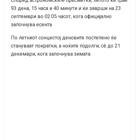
Според астрономските пресметки, летото ќе трае
93 дена, 15 часа и 40 минути и ќе заврши на 23
септември во 02:05 часот, кога официјално
започнува есента.
По летниот сонцестој деновите постепено ќе
стануваат пократки, а ноќите подолги, сè до 21
декември, кога започнува зимата.