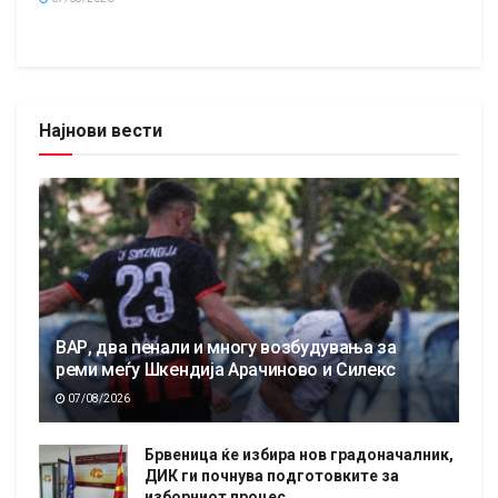
Најнови вести
ВАР, два пенали и многу возбудувања за
реми меѓу Шкендија Арачиново и Силекс
07/08/2026
Брвеница ќе избира нов градоначалник,
ДИК ги почнува подготовките за
изборниот процес