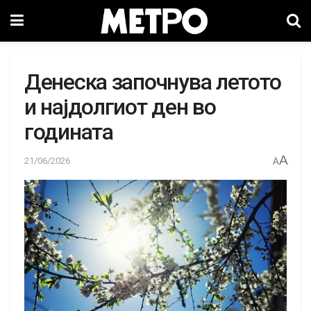
Денеска започнува летото
и најдолгиот ден во
годината
A
21/06/2026
A