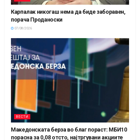
Карпалак никогаш нема да биде заборавен,
порача Проданоски
07/08/2026
ВЕСТИ
Македонската берза во благ пораст: МБИ10
порасна за 0,08 отсто, најтргувани акциите