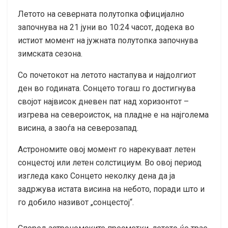
Летото на северната полутопка официјално
започнува на 21 јуни во 10:24 часот, додека во
истиот момент на јужната полутопка започнува
зимската сезона.
Со почетокот на летото настапува и најдолгиот
ден во годината. Сонцето тогаш го достигнува
својот највисок дневен пат над хоризонтот –
изгрева на североисток, на пладне е на најголема
висина, а заоѓа на северозапад.
Астрономите овој момент го нарекуваат летен
сонцестој или летен солстициум. Во овој период
изгледа како Сонцето неколку дена да ја
задржува истата висина на небото, поради што и
го добило називот „сонцестој“.