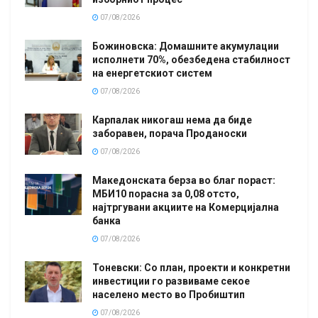
07/08/2026
Божиновска: Домашните акумулации
исполнети 70%, обезбедена стабилност
на енергетскиот систем
07/08/2026
Карпалак никогаш нема да биде
заборавен, порача Проданоски
07/08/2026
Македонската берза во благ пораст:
МБИ10 порасна за 0,08 отсто,
најтргувани акциите на Комерцијална
банка
07/08/2026
Тоневски: Со план, проекти и конкретни
инвестиции го развиваме секое
населено место во Пробиштип
07/08/2026