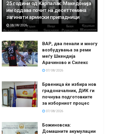
25 години од Карпалак: Македонија
им оддава почит на десеттемина
загинати армиски припадници
08/08/2026
ВАР, два пенали и многу
возбудувања за реми
меѓу Шкендија
Арачиново и Силекс
07/08/2026
Брвеница ќе избира нов
градоначалник, ДИК ги
почнува подготовките
за изборниот процес
07/08/2026
Божиновска:
Домашните акумулации