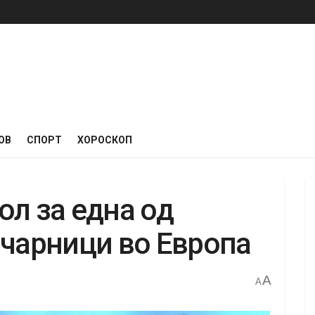
ОВ
СПОРТ
ХОРОСКОП
ол за една од
ичарници во Европа
A
A