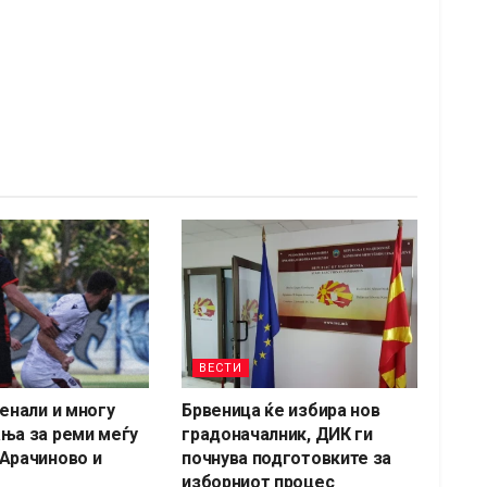
ВЕСТИ
пенали и многу
Брвеница ќе избира нов
ња за реми меѓу
градоначалник, ДИК ги
Арачиново и
почнува подготовките за
изборниот процес