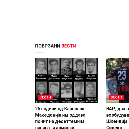
ПОВРЗАНИ
ВЕСТИ
ВЕСТИ
ВЕСТИ
25 години од Карпалак:
ВАР, два 
Македонија им оддава
возбудува
почит на десеттемина
Шкендија 
загинати армиски
Силекс