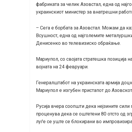
фабриката за челик Азовстал, една од најг
украинскиот министер за внатрешни работ
– Сега е борбата за Азовстал. Можам да к
Всушност, една од најголемите металуршки
Денисенко во телевизиско обраќање.
Мариупол, со својата стратешка позиција н
војната на 24 февруари.
Генералштабот на украинската армија доцн
Мариупол е изгубен пристапот до Азовско
Русија вчера соопшти дека нејзините сили 
проценува дека се оштетени 80 отсто од зг
луѓе се уште се блокирани во импровизира