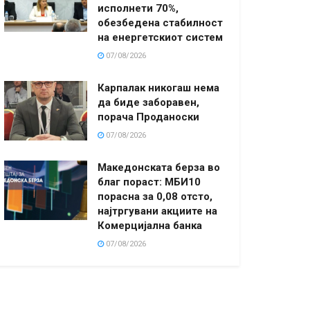
исполнети 70%,
обезбедена стабилност
на енергетскиот систем
07/08/2026
Карпалак никогаш нема
да биде заборавен,
порача Проданоски
07/08/2026
Македонската берза во
благ пораст: МБИ10
порасна за 0,08 отсто,
најтргувани акциите на
Комерцијална банка
07/08/2026