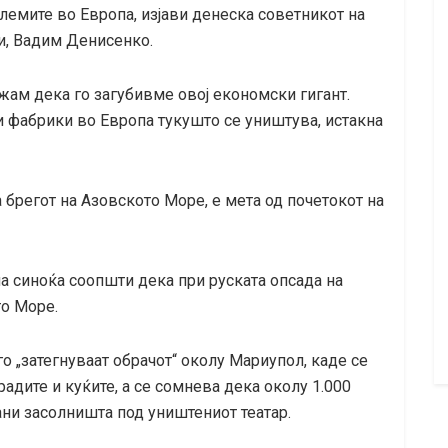
олемите во Европа, изјави денеска советникот на
и, Вадим Денисенко.
ажам дека го загубивме овој економски гигант.
 фабрики во Европа тукушто се уништува, истакна
а брегот на Азовското Море, е мета од почетокот на
а синоќа соопшти дека при руската опсада на
то Море.
го „затегнуваат обрачот“ околу Мариупол, каде се
радите и куќите, а се сомнева дека околу 1.000
ни засолништа под уништениот театар.