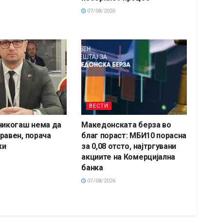
07/08/2026
ВЕСТИ
никогаш нема да
Македонската берза во
равен, порача
благ пораст: МБИ10 порасна
ки
за 0,08 отсто, најтргувани
акциите на Комерцијална
банка
07/08/2026