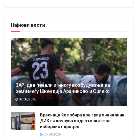
Најнови вести
ВАР, два пенали и многу возбудувања за
реми меѓу Шкендија Арачиново и Силекс
07/08/2026
Брвеница ќе избира нов градоначалник,
ДИК ги почнува подготовките за
изборниот процес
07/08/2026