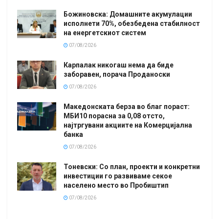
Божиновска: Домашните акумулации
исполнети 70%, обезбедена стабилност
на енергетскиот систем
07/08/2026
Карпалак никогаш нема да биде
заборавен, порача Проданоски
07/08/2026
Македонската берза во благ пораст:
МБИ10 порасна за 0,08 отсто,
најтргувани акциите на Комерцијална
банка
07/08/2026
Тоневски: Со план, проекти и конкретни
инвестиции го развиваме секое
населено место во Пробиштип
07/08/2026