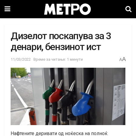
Дизелот поскапува за 3
денари, бензинот ист
A
11/03/2022
Време за читање: 1 минути
A
Нафтените деривати од ноќеска на полноќ