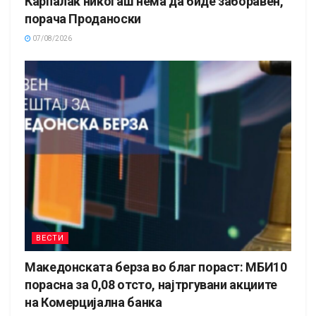
Карпалак никогаш нема да биде заборавен,
порача Проданоски
07/08/2026
ВЕСТИ
Македонската берза во благ пораст: МБИ10
порасна за 0,08 отсто, најтргувани акциите
на Комерцијална банка