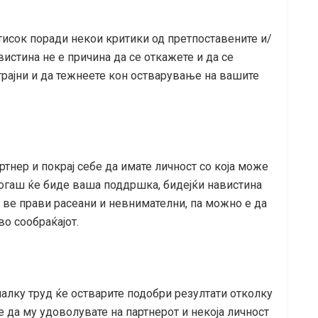
тисок поради некои критики од претпоставените и/
вистина не е причина да се откажете и да се
трајни и да тежнеете кон остварување на вашите
ртнер и покрај себе да имате личност со која може
екогаш ќе биде ваша поддршка, бидејќи навистина
а ве прави расеани и невнимателни, па можно е да
во сообраќајот.
малку труд ќе остварите подобри резултати отколку
 да му удоволувате на партнерот и некоја личност