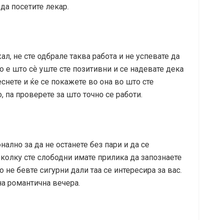
да посетите лекар.
ал, не сте одбрале таква работа и не успевате да
о е што сѐ уште сте позитивни и се надевате дека
снете и ќе се покажете во она во што сте
, па проверете за што точно се работи.
ално за да не останете без пари и да се
околку сте слободни имате прилика да запознаете
о не бевте сигурни дали таа се интересира за вас.
на романтична вечера.