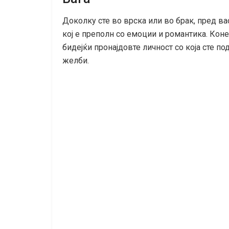
Доколку сте во врска или во брак, пред ва
кој е преполн со емоции и романтика. Кон
бидејќи пронајдовте личност со која сте п
желби.