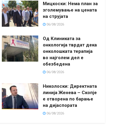
Мицкоски: Нема план за
зголемување на цената
на струјата
06/08/2026
Од Клиниката за
онкологија тврдат дека
онколошката терапија
во најголем дел е
обезбедена
06/08/2026
Николоски: Директната
линија Женева – Скопје
е отворена по барање
на дијаспората
06/08/2026