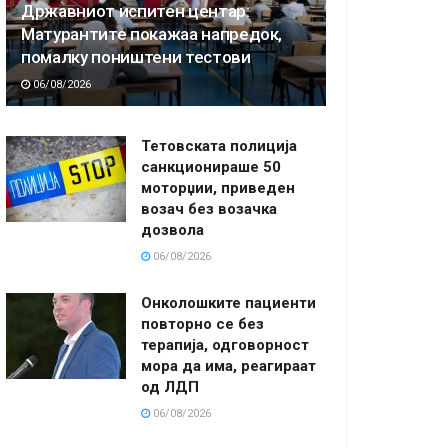
Државниот испитен центар:
Матурантите покажаа напредок,
помалку поништени тестови
06/08/2026
Тетовската полиција
санкционираше 50
моторџии, приведен
возач без возачка
дозвола
06/08/2026
Онколошките пациенти
повторно се без
терапија, одговорност
мора да има, реагираат
од ЛДП
06/08/2026