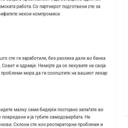
имската работа. Со партнерот подготвени сте за
прифатете некои компромиси.
то сте ги заработиле, без разлика дали во банка
Совет и здравје: Немојте да се лекувате на своја
и проблеми мора да ги соопштите на вашиот лекар
идете малку сами бидејќи постојано запаѓате во
е повредени и ја губите самодовербата. Не
денови. Склони сте кон респираторни проблеми и