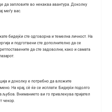
де да запловите во некаква авантура. Доколку
ј меѓу вас.
кате бидејќи сте одговорна и темелна личност. На
ргија и подготвени сте дополнително да се
ретпоставените да сте задоволни, како и самата
пазарот.
ција и доколку е потребно да вложите
ено. На крај, сѐ ќе се исплати. Бидејќи подолго
ва љубов. Вниманието ви го привлекува пријател
т чекор.