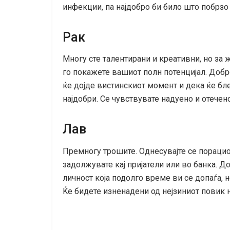
инфекции, па најдобро би било што побрзо 
Рак
Многу сте талентирани и креативни, но за ж
го покажете вашиот полн потенцијал. Добр
ќе дојде вистинскиот момент и дека ќе бле
најдобри. Се чувствувате надуено и отечено
Лав
Премногу трошите. Однесувајте се порацион
задолжувате кај пријатели или во банка. Д
личност која подолго време ви се допаѓа, н
Ќе бидете изненадени од нејзиниот повик 