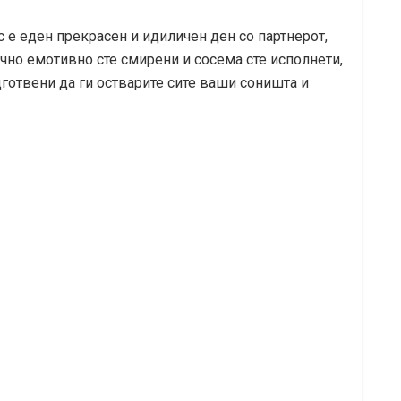
с е еден прекрасен и идиличен ден со партнерот,
ечно емотивно сте смирени и сосема сте исполнети,
одготвени да ги остварите сите ваши соништа и