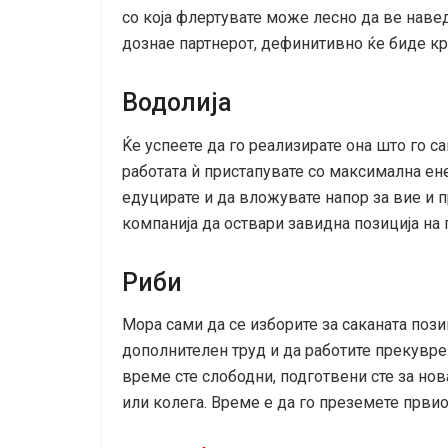
со која флертувате може лесно да ве наве
дознае партнерот, дефинитивно ќе биде кра
Водолија
Ќе успеете да го реализирате она што го са
работата ѝ пристапувате со максимална ене
едуцирате и да вложувате напор за вие и п
компанија да оствари завидна позиција на 
Риби
Мора сами да се изборите за саканата пози
дополнителен труд и да работите прекуврем
време сте слободни, подготвени сте за но
или колега. Време е да го преземете првио