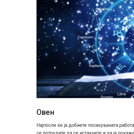
Овен
Најпосле ќе ја добиете посакуваната работа
се потрудите да се истакнете и да ја покаж