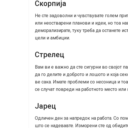
Скорпија
Не сте задоволни и чувствувате голем при
или неостварени планови и идеи, но тоа на
деморализирате, туку треба да останете ис
цели и амбиции.
Стрелец
Вам ви е важно да сте сигурни во својот па
да го делите и доброто и лошото и која с
ве сака. Имате проблеми со несоница и то
се случат повреди на работното место или 
Јарец
Одличен ден за напредок на работа. Со по
што се надевавте. Изморени сте од обидите