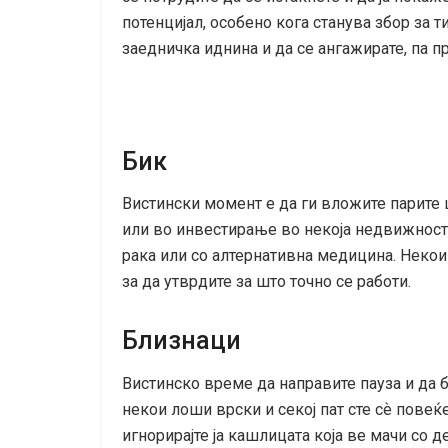
потенцијал, особено кога станува збор за т
заедничка иднина и да се ангажирате, па 
Бик
Вистински момент е да ги вложите парите ш
или во инвестирање во некоја недвижност. 
рака или со алтернативна медицина. Неко
за да утврдите за што точно се работи.
Близнаци
Вистинско време да направите пауза и да б
некои лоши врски и секој пат сте сѐ повеќ
игнорирајте ја кашлицата која ве мачи со 