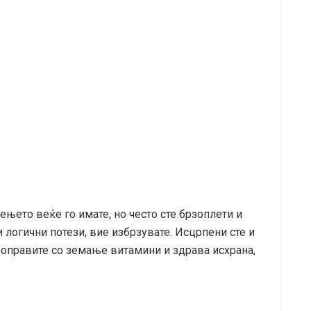
ењето веќе го имате, но често сте брзоплети и
 логични потези, вие избрзувате. Исцрпени сте и
 поправите со земање витамини и здрава исхрана,