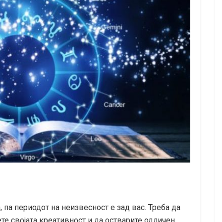
, па периодот на неизвесност е зад вас. Треба да
ете својата креативност и да остварите одличен