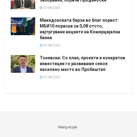
заборавен, порача Проданоски
07/08/2026
Македонската берза во благ пораст:
МБИ10 порасна за 0,08 отсто,
најтргувани акциите на Комерцијална
банка
07/08/2026
Тоневски: Со план, проекти и конкретни
инвестиции го развиваме секое
населено место во Пробиштип
07/08/2026
Импресум