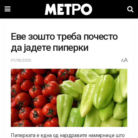
Еве зошто треба почесто
да јадете пиперки
A
01/06/2026
A
Пиперката е една од најздравите намирници што