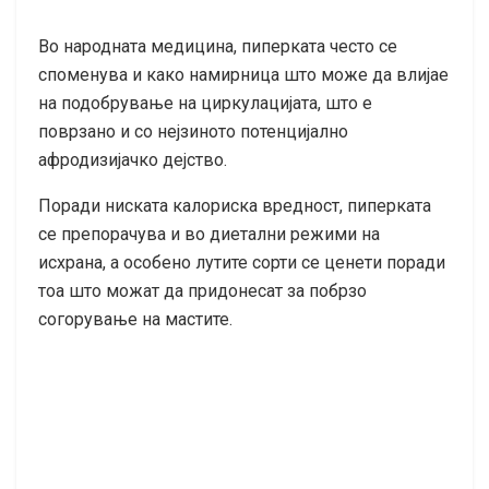
Во народната медицина, пиперката често се
споменува и како намирница што може да влијае
на подобрување на циркулацијата, што е
поврзано и со нејзиното потенцијално
афродизијачко дејство.
Поради ниската калориска вредност, пиперката
се препорачува и во диетални режими на
исхрана, а особено лутите сорти се ценети поради
тоа што можат да придонесат за побрзо
согорување на мастите.