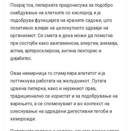
Покрај тоа, пиперката придонесува за подобро
снабдување на клетките со кислород и ја
подобрува функцијата на крвните садови, што
позитивно влијае на целокупното здравје на
организмот. Се смета и дека може да помогне
при состојби како авитаминоза, алергии, анемија,
астма, артеросклероза, ангина пекторис и
дијабетес.
Оваа намирница го стимулира апетитот и ја
поттикнува работата на желудникот. Лутата
црвена пиперка, како и нејзиниот прав,
традиционално се користат и за подобрување на
варењето, а се споменуваат и во контекст на
олеснување на одредени дигестивни тегоби и
хемороиди.