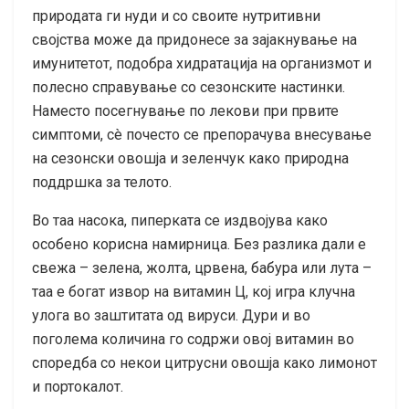
природата ги нуди и со своите нутритивни
својства може да придонесе за зајакнување на
имунитетот, подобра хидратација на организмот и
полесно справување со сезонските настинки.
Наместо посегнување по лекови при првите
симптоми, сè почесто се препорачува внесување
на сезонски овошја и зеленчук како природна
поддршка за телото.
Во таа насока, пиперката се издвојува како
особено корисна намирница. Без разлика дали е
свежа – зелена, жолта, црвена, бабура или лута –
таа е богат извор на витамин Ц, кој игра клучна
улога во заштитата од вируси. Дури и во
поголема количина го содржи овој витамин во
споредба со некои цитрусни овошја како лимонот
и портокалот.