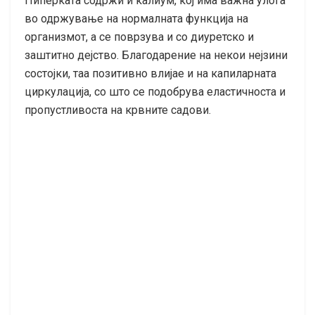
Пиперката содржи и калиум, кој има важна улога
во одржување на нормалната функција на
организмот, а се поврзува и со диуретско и
заштитно дејство. Благодарение на некои нејзини
состојки, таа позитивно влијае и на капиларната
циркулација, со што се подобрува еластичноста и
пропустливоста на крвните садови.