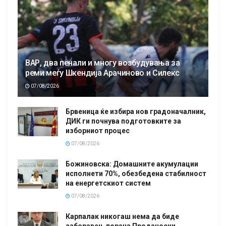
ВАР, два пенали и многу возбудувања за
реми меѓу Шкендија Арачиново и Силекс
07/08/2026
Брвеница ќе избира нов градоначалник,
ДИК ги почнува подготовките за
изборниот процес
07/08/2026
Божиновска: Домашните акумулации
исполнети 70%, обезбедена стабилност
на енергетскиот систем
07/08/2026
Карпалак никогаш нема да биде