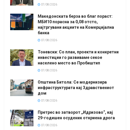
07/08/2026
Македонската берза во благ пораст:
МБИ10 порасна за 0,08 отсто,
најтргувани акциите на Комерцијална
банка
07/08/2026
Тоневски: Со план, проекти и конкретни
инвестиции го развиваме секое
населено место во Пробиштип
07/08/2026
Општина Битола: Се модернизира
инфраструктурата кај Здравствениот
дом
07/08/2026
Претрес во затворот „Идризово“, кај
29-годишен осуденик откриена дрога
07/08/2026