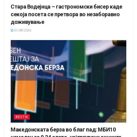
Стара Водејнца – гастрономски бисер каде
секоја посета се претвора во незаборавно
доживување
01/08/2026
ВЕСТИ
Македонската берза во благ пад: МБИ10