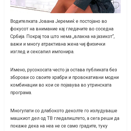
Водителката Јована Јеремиќ е постојано во
фокусот на внимание кај гледачите во соседна
Србија. Покрај тоа што нема „влакна на јазикот“,
важи и многу атрактивна жена чиј физички
изглед и сексапил импонира.
Имено, русокосата често ја остава публиката без
зборови со своите храбри и провокативни модни
комбинации во кои се појавува во утринската
програма.
Многупати со длабокото деколте го излудуваше
машкиот дел од ТВ гледалиштето, а сега реши да
покаже дека на неа не се само градите, туку