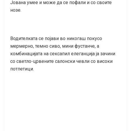
Јована умее и може да се пофали и со своите
нозе.
Водителката се појави во никогаш покусо
мермерно, темно сиво, мини фустанче, а
комбинацијата на сексапил елеганција ја зачини
со светло-црвените салонски чевли со високи
потпетици.