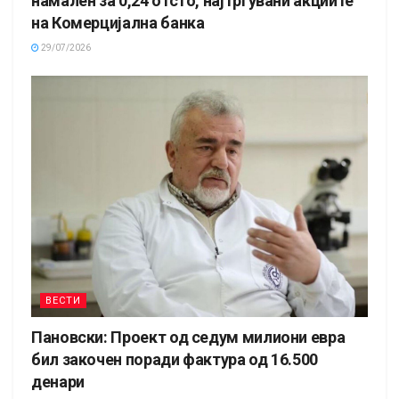
намален за 0,24 отсто, најтргувани акциите
на Комерцијална банка
29/07/2026
ВЕСТИ
Пановски: Проект од седум милиони евра
бил закочен поради фактура од 16.500
денари