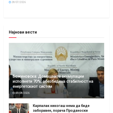
28/07/2026
Најнови вести
Божиновска: Домашните акумулации
исполнети 70%, обезбедена стабилност на
енергетскиот систем
07/08/2026
Карпалак никогаш нема да биде
заборавен, порача Проданоски