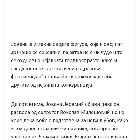
Јована ја истакна својата фигура, која и овој пат
зрачеше со сексапил, па затоа не е ни чудо што
секојдневно нејзината гледност расте, како и
гледаноста на телевизијата со „розова
фреквенција“, оставајќи ги далеку зад себе
другите од нејзината конкуренција.
Да потсетиме, Јована Јеремиќ објави дека се
развела од сопругот Воислав Милошевиќ, но не
крие дека веќе е подготвена за нова љубов, како
и тоа дека штом начека прилика, повторно ќе
заплови во брачните води. Водителката признава