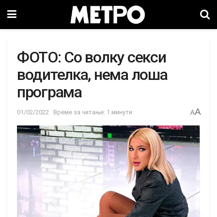
ФОТО: Со волку секси
водителка, нема лоша
програма
A
01/02/2022
Време за читање: 1 минути
A