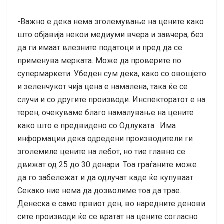
-Важно е дека нема зголемување на цените како
што објавија некои медиуми вчера и завчера, без
да ги имаат влезните податоци и пред да се
применува мерката. Може да проверите по
супермаркети. Убеден сум дека, како со овошјето
и зеленчукот чија цена е намалена, така ќе се
случи и со другите производи. Инспекторатот е на
терен, очекуваме благо намалување на цените
како што е предвидено со Одлуката. Има
информации дека одредени производители ги
зголемиле цените на лебот, но тие главно се
движат од 25 до 30 денари. Тоа граѓаните може
да го забележат и да одлучат каде ќе купуваат.
Секако ние нема да дозволиме тоа да трае.
Денеска е само првиот ден, во наредните денови
сите производи ќе се вратат на цените согласно