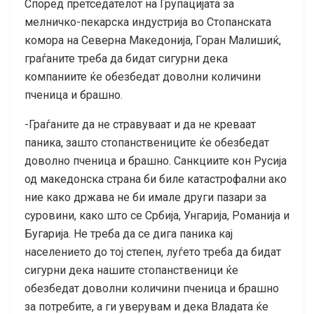
Според претседателот на Групацијата за
мелничко-пекарска индустрија во Стопанската
комора на Северна Македонија, Горан Малишиќ,
граѓаните треба да бидат сигурни дека
компаниите ќе обезбедат доволни количини
пченица и брашно.
-Граѓаните да не стравуваат и да не креваат
паника, зашто стопанствениците ќе обезбедат
доволно пченица и брашно. Санкциите кон Русија
од македонска страна би биле катастрофални ако
ние како држава не би имале други пазари за
суровини, како што се Србија, Унгарија, Романија и
Бугарија. Не треба да се дига паника кај
населението до тој степен, луѓето треба да бидат
сигурни дека нашите стопанственици ќе
обезбедат доволни количини пченица и брашно
за потребите, а ги уверувам и дека Владата ќе