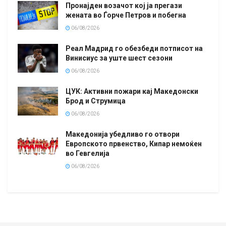
Пронајден возачот кој ја прегази
жената во Ѓорче Петров и побегна
06/08/2026
Реал Мадрид го обезбеди потписот на
Винисиус за уште шест сезони
06/08/2026
ЦУК: Активни пожари кај Македонски
Брод и Струмица
06/08/2026
Македонија убедливо го отвори
Европското првенство, Кипар немоќен
во Гевгелија
06/08/2026