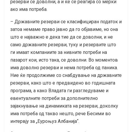
резерви се доволни, а и ќе се реагира со мерки
ако има потреба.
– Државните резерви се класифициран податок и
затоа немаме право јавно да го објавиме, но она
што е најважно е дека тие да се доволни, и не
само државните резерви, туку и резервите што
ги имаат компаниите за нивните потреби на
пазарот кои, исто така, се доволни. Во моментов
има доволно резерви и нема потреба од паника.
Ние ќе продолжиме со снабдување на државните
резерви, како што е предвидено во годишната
програма, а како Владата ги разгледуваме и
евентуалните потреби за дополнително
зајакнување на динамиката на резерви, доколку
има потреба од такво нешто, рече Бесими во
интервју за „Еуроњуз Албанија“.