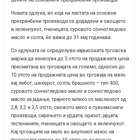
Новата одлука, во која на листата на основни
прехранбени производи се додадени и овошјето
и зеленчукот, пченицата, суровото сончогледово
масло и солта, ќе важи до 31 мај годинава.
Со одлуката се определува највисоката трговска
маржа да изнесува до 5 отсто на продажната цена
пресметана во трговијата на големо, односно до
10 отсто на продажната цена во трговија на мало
кај лебот, шеќерот, солта, брашното – тип 400,
суровото сончогледово масло и сончогледово
масло за јадење, трајното млеко со масленост од
2,8, 3,2 и 3,5 отсто, свежото месо и сувомеснати
производи, сирењето и урдата, оризот, јајцата,
тестенините, пченицата и овошјето и зеленчукот.
Кај трговците на мало во вкупниот износ на
трговската маржа до 10 отсто се вклучени