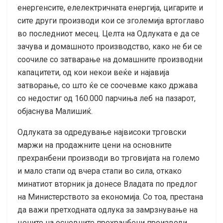
енергенсите, елелектричната енергија, цигарите и
сите други производи кои се зголемија вртоглаво
во последниот месец. Целта на Одлуката е да се
зачува и домашното производство, како не би се
соочиле со затварање на домашните производни
капацитети, од кои некои веќе и најавија
затворање, со што ќе се соочевме како држава
со недостиг од 160.000 парчиња леб на пазарот,
објаснува Малишиќ.
Одлуката за одредување највисоки трговски
маржи на продажните цени на основните
прехранбени производи во трговијата на големо
и мало стапи од вчера стапи во сила, откако
минатиот вторник ја донесе Владата по предлог
на Министерството за економија. Со тоа, престана
да важи претходната одлука за замрзнување на
цените на основните прехранбени производи.