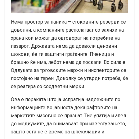
Нема простор за паника – стоковните резерви се
доволни, а компаниите располагаат со залихи на
храна кои можат да одговорат на потребите на
пазарот. Државата нема да дозволи ценовни
шокови, ќе ги заштити граѓаните. Пченица и
брашно ќе има, лебот нема да поскапи. Во сила е
Одлуката за трговските маржи и инспекторите се
постојано на терен. Доколку се утврди потреба, ќе
се реагира со соодветни мерки.
Ова е пораката што ја испратија надлежните по
информациите во јавноста дека рафтовите на
маркетите масовно се празнат. Тие упатија и апел
до медиумите, да внимаваат при известувањето,
зашто сега не е време за шпекулации и