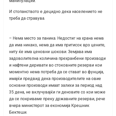
манипулации.
И стопанството е децидно дека населението не
треба да стравува.
– Нема место за паника. Недостиг на храна нема
да има никако, нема да има притисок врз цените,
ниту ќе има ценовни шокови. Земјава има
задоволителна количина прехранбени производи
и нафтени деривати во стоковните резерви кои
моментно нема потреба да се стават во фунција,
имајќи предвид дека производителите на овие
основни производи имаат залихи за период над
35 дена, не вклучувајќи ги деновите со кои може
да се покриваме преку државните резерви, рече
вчера министерот за економија Крешник
Бектеши.