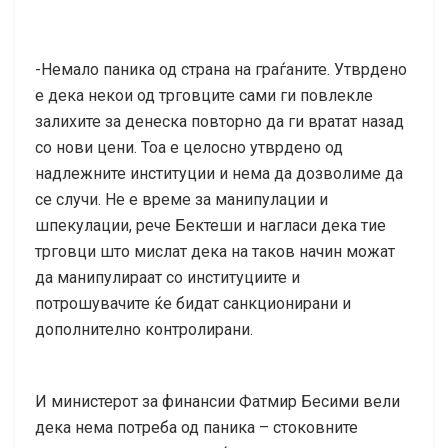
-Немало паника од страна на граѓаните. Утврдено
е дека некои од трговците сами ги повлекле
залихите за денеска повторно да ги вратат назад
со нови цени. Тоа е целосно утврдено од
надлежните институции и нема да дозволиме да
се случи. Не е време за манипулации и
шпекулации, рече Бектеши и нагласи дека тие
трговци што мислат дека на таков начин можат
да манипулираат со институциите и
потрошувачите ќе бидат санкционирани и
дополнително контролирани.
И министерот за финансии Фатмир Бесими вели
дека нема потреба од паника – стоковните