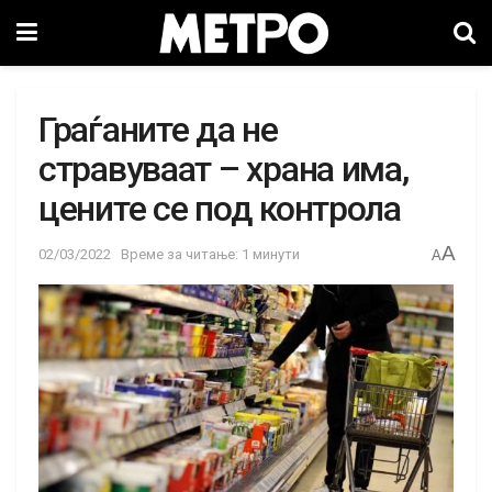
Граѓаните да не
стравуваат – храна има,
цените се под контрола
A
02/03/2022
Време за читање: 1 минути
A