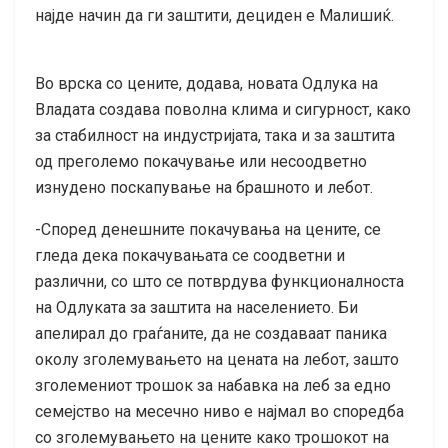
најде начин да ги заштити, дециден е Малишиќ.
Во врска со цените, додава, новата Одлука на
Владата создава поволна клима и сигурност, како
за стабилност на индустријата, така и за заштита
од преголемо покачување или несоодветно
изнудено поскапување на брашното и лебот.
-Според денешните покачувања на цените, се
гледа дека покачувањата се соодветни и
различни, со што се потврдува функционалноста
на Одлуката за заштита на населението. Би
апелирал до граѓаните, да не создаваат паника
околу зголемувањето на цената на лебот, зашто
зголемениот трошок за набавка на леб за едно
семејство на месечно ниво е најмал во споредба
со зголемувањето на цените како трошокот на