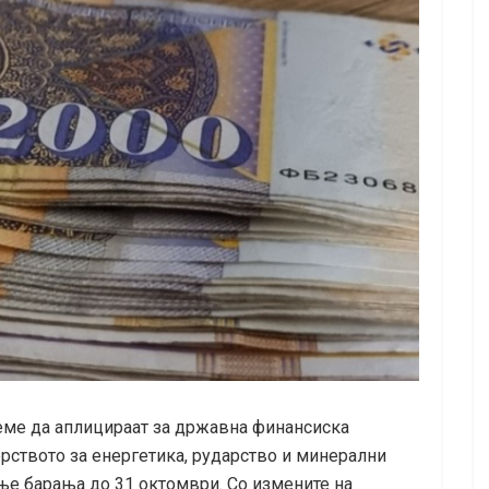
еме да аплицираат за државна финансиска
рството за енергетика, рударство и минерални
ње барања до 31 октомври. Со измените на