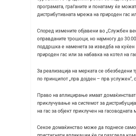
програмата, граѓаните и понатаму ќе можат
дистрибутивната мрежа на природен гас или
Според измените објавени во „Службен вес
оправданите трошоци, но најмногу до 30.0
поддршка е наменета за изведба на куќен 
природен гас или за набавка на котел на гас
За реализација на мерката се обезбедени т
по принципот „прв дојден – прв услужен“,
Право на аплицирање имаат домаќинствата
приклучување на системот за дистрибуција
на гас за објект приклучен на гасоводната 
Секое домаќинство може да поднесе само е
пристигнати апликации ќе ги разгледа ком