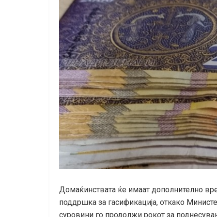
Домаќинствата ќе имаат дополнително вр
поддршка за гасификација, откако Министе
суровини го продолжи рокот за поднесува