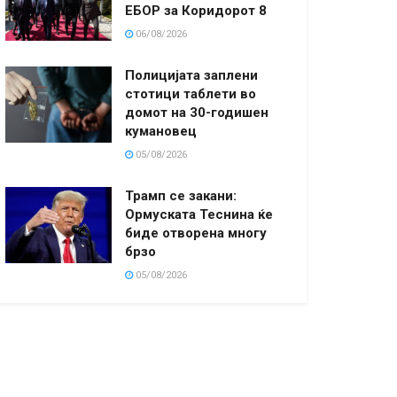
ЕБОР за Коридорот 8
06/08/2026
Полицијата заплени
стотици таблети во
домот на 30-годишен
кумановец
05/08/2026
Трамп се закани:
Ормуската Теснина ќе
биде отворена многу
брзо
05/08/2026