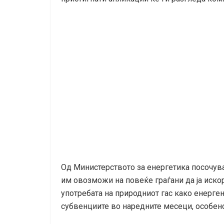
Од Министерството за енергетика посочув
им овозможи на повеќе граѓани да ја искори
употребата на природниот гас како енерге
субвенциите во наредните месеци, особено 