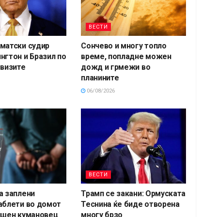
ВЕСТИ
матски судир
Сончево и многу топло
нгтон и Бразил по
време, попладне можен
 визите
дожд и грмежи во
планините
06/08/2026
ВЕСТИ
а заплени
Трамп се закани: Ормуската
аблети во домот
Теснина ќе биде отворена
ишен кумановец
многу брзо