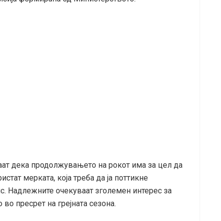
аат дека продолжувањето на рокот има за цел да
стат мерката, која треба да ја поттикне
нс. Надлежните очекуваат зголемен интерес за
во пресрет на грејната сезона.