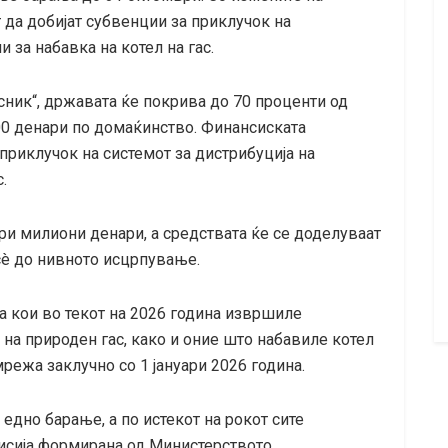
 да добијат субвенции за приклучок на
 за набавка на котел на гас.
ник“, државата ќе покрива до 70 проценти од
00 денари по домаќинство. Финансиската
приклучок на системот за дистрибуција на
.
ри милиони денари, а средствата ќе се доделуваат
 сè до нивното исцрпување.
 кои во текот на 2026 година извршиле
 на природен гас, како и оние што набавиле котел
мрежа заклучно со 1 јануари 2026 година.
дно барање, а по истекот на рокот сите
исија формирана од Министерството.