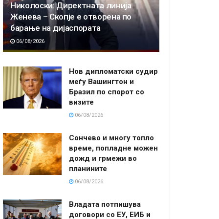
Николоски: Директната линија
Женева – Скопје е отворена по
барање на дијаспората
06/08/2026
Нов дипломатски судир
меѓу Вашингтон и
Бразил по спорот со
визите
06/08/2026
Сончево и многу топло
време, попладне можен
дожд и грмежи во
планините
06/08/2026
Владата потпишува
договори со ЕУ, ЕИБ и