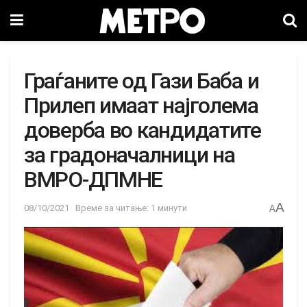
Граѓаните од Гази Баба и
Прилеп имаат најголема
доверба во кандидатите
за градоначалници на
ВМРО-ДПМНЕ
A
08/10/2021
Време за читање: 1 минути
A